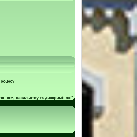
процесу
ганням, насильству та дискримінації