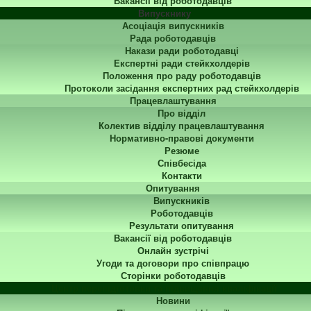
Вакансії від роботодавців
Випускнику
Асоціація випускників
Рада роботодавців
Накази ради роботодавці
Експертні ради стейкхолдерів
Положення про раду роботодавців
Протоколи засідання експертних рад стейкхолдерів
Працевлаштування
Про відділ
Колектив відділу працевлаштування
Нормативно-правові документи
Резюме
Співбесіда
Контакти
Опитування
Випускників
Роботодавців
Результати опитування
Вакансії від роботодавців
Онлайн зустрічі
Угоди та договори про співпрацю
Сторінки роботодавців
Центр перепідготовки та підвищення кваліфікації
Новини