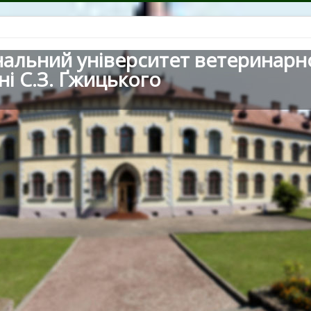
нальний університет ветеринарн
ні С.З. Ґжицького