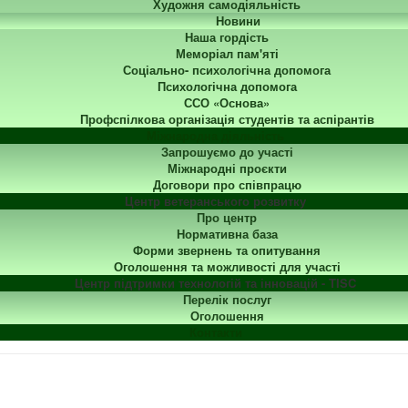
Художня самодіяльність
Новини
Наша гордість
Меморіал пам'яті
Соціально- психологічна допомога
Психологічна допомога
ССО «Основа»
Профспілкова організація студентів та аспірантів
Міжнародна діяльність
Запрошуємо до участі
Міжнародні проєкти
Договори про співпрацю
Центр ветеранського розвитку
Про центр
Нормативна база
Форми звернень та опитування
Оголошення та можливості для участі
Центр підтримки технологій та інновацій - TISC
Перелік послуг
Оголошення
Контакти