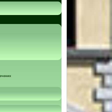
 вчених