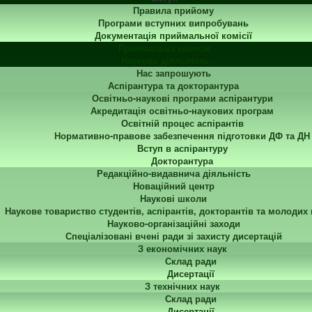
Правила прийому
Програми вступних випробувань
Документація приймальної комісії
Приймальна комісія
Наукова діяльність
Нас запрошують
Аспірантура та докторантура
Освітньо-наукові програми аспірантури
Акредитація освітньо-наукових програм
Освітній процес аспірантів
Нормативно-правове забезпечення підготовки ДФ та ДН
Вступ в аспірантуру
Докторантура
Редакційно-видавнича діяльність
Новаційний центр
Наукові школи
Наукове товариство студентів, аспірантів, докторантів та молодих
Науково-організаційні заходи
Спеціалізовані вчені ради зі захисту дисертацій
З економічних наук
Склад ради
Дисертації
З технічних наук
Склад ради
Дисертації