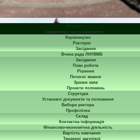
Новини
Інформація про університет
Керівництво
Ректорат
Засідання
Вчена рада ЛНУВМБ
Засідання
План роботи
Рішення
Почесні звання
Зразки заяв
Проекти положень
Структура
Установчі документи та положення
Вибори ректора
Профспілка
Склад
Контактна інформація
Фінансово-економічна діяльність
Вартість навчання
Тендерні закупівлі