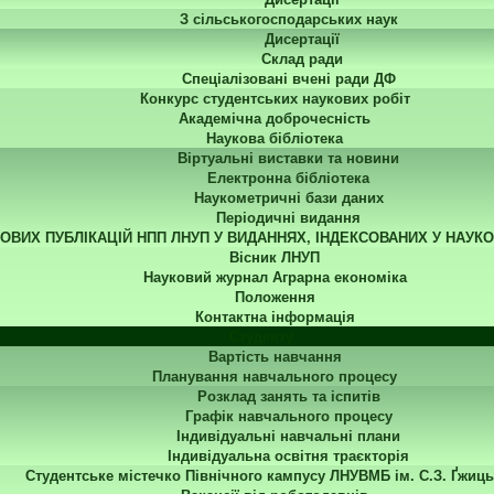
З сільськогосподарських наук
Дисертації
Склад ради
Спеціалізовані вчені ради ДФ
Конкурс студентських наукових робіт
Академічна доброчесність
Наукова бібліотека
Віртуальні виставки та новини
Електронна бібліотека
Наукометричні бази даних
Періодичні видання
КОВИХ ПУБЛІКАЦІЙ НПП ЛНУП У ВИДАННЯХ, ІНДЕКСОВАНИХ У НАУК
Вісник ЛНУП
Науковий журнал Аграрна економіка
Положення
Контактна інформація
Студенту
Вартість навчання
Планування навчального процесу
Розклад занять та іспитів
Графік навчального процесу
Індивідуальні навчальні плани
Індивідуальна освітня траєкторія
Студентське містечко Північного кампусу ЛНУВМБ ім. С.З. Ґжиць