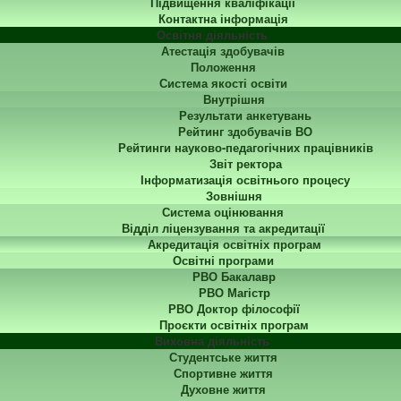
Підвищення кваліфікації
Контактна інформація
Освітня діяльність
Атестація здобувачів
Положення
Система якості освіти
Внутрішня
Результати анкетувань
Рейтинг здобувачів ВО
Рейтинги науково-педагогічних працівників
Звіт ректора
Інформатизація освітнього процесу
Зовнішня
Система оцінювання
Відділ ліцензування та акредитації
Акредитація освітніх програм
Освітні програми
РВО Бакалавр
РВО Магістр
РВО Доктор філософії
Проєкти освітніх програм
Виховна діяльність
Студентське життя
Спортивне життя
Духовне життя