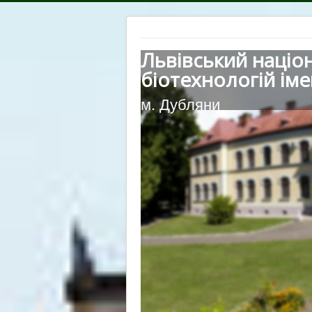
Львівський націо
біотехнологій іме
м. Дубляни