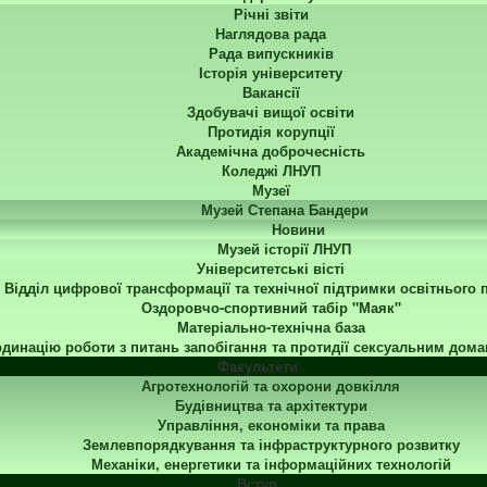
Річні звіти
Наглядова рада
Рада випускників
Історія університету
Вакансії
Здобувачі вищої освіти
Протидія корупції
Академічна доброчесність
Коледжі ЛНУП
Музеї
Музей Степана Бандери
Новини
Музей історії ЛНУП
Університетські вісті
Відділ цифрової трансформації та технічної підтримки освітнього 
Оздоровчо-спортивний табір "Маяк"
Матеріально-технічна база
динацію роботи з питань запобігання та протидії сексуальним дома
Факультети
Агротехнологій та охорони довкілля
Будівництва та архітектури
Управління, економіки та права
Землевпорядкування та інфраструктурного розвитку
Механіки, енергетики та інформаційних технологій
Вступ