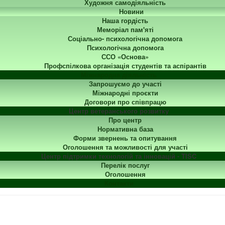
Художня самодіяльність
Новини
Наша гордість
Меморіал пам'яті
Соціально- психологічна допомога
Психологічна допомога
ССО «Основа»
Профспілкова організація студентів та аспірантів
Міжнародна діяльність
Запрошуємо до участі
Міжнародні проєкти
Договори про співпрацю
Центр ветеранського розвитку
Про центр
Нормативна база
Форми звернень та опитування
Оголошення та можливості для участі
Центр підтримки технологій та інновацій - TISC
Перелік послуг
Оголошення
Контакти