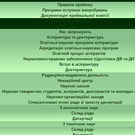
Правила прийому
Програми вступних випробувань
Документація приймальної комісії
Приймальна комісія
Наукова діяльність
Нас запрошують
Аспірантура та докторантура
Освітньо-наукові програми аспірантури
Акредитація освітньо-наукових програм
Освітній процес аспірантів
Нормативно-правове забезпечення підготовки ДФ та ДН
Вступ в аспірантуру
Докторантура
Редакційно-видавнича діяльність
Новаційний центр
Наукові школи
Наукове товариство студентів, аспірантів, докторантів та молодих
Науково-організаційні заходи
Спеціалізовані вчені ради зі захисту дисертацій
З економічних наук
Склад ради
Дисертації
З технічних наук
Склад ради
Дисертації