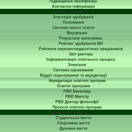
Підвищення кваліфікації
Контактна інформація
Освітня діяльність
Атестація здобувачів
Положення
Система якості освіти
Внутрішня
Результати анкетувань
Рейтинг здобувачів ВО
Рейтинги науково-педагогічних працівників
Звіт ректора
Інформатизація освітнього процесу
Зовнішня
Система оцінювання
Відділ ліцензування та акредитації
Акредитація освітніх програм
Освітні програми
РВО Бакалавр
РВО Магістр
РВО Доктор філософії
Проєкти освітніх програм
Виховна діяльність
Студентське життя
Спортивне життя
Духовне життя