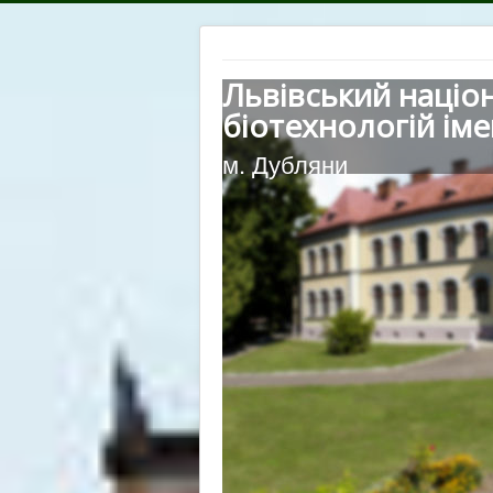
Львівський націо
біотехнологій іме
м. Дубляни