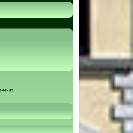
 вчених