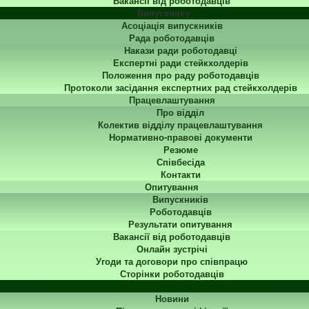
Вакансії від роботодавців
Випускнику
Асоціація випускників
Рада роботодавців
Накази ради роботодавці
Експертні ради стейкхолдерів
Положення про раду роботодавців
Протоколи засідання експертних рад стейкхолдерів
Працевлаштування
Про відділ
Колектив відділу працевлаштування
Нормативно-правові документи
Резюме
Співбесіда
Контакти
Опитування
Випускників
Роботодавців
Результати опитування
Вакансії від роботодавців
Онлайн зустрічі
Угоди та договори про співпрацю
Сторінки роботодавців
Центр перепідготовки та підвищення кваліфікації
Новини