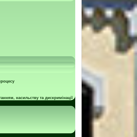
процесу
ганням, насильству та дискримінації