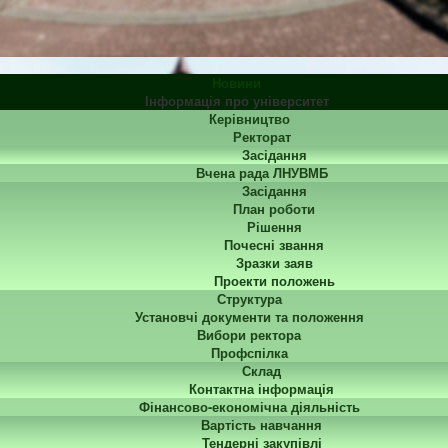
Новини
Інформація про університет
Керівництво
Ректорат
Засідання
Вчена рада ЛНУВМБ
Засідання
План роботи
Рішення
Почесні звання
Зразки заяв
Проекти положень
Структура
Установчі документи та положення
Вибори ректора
Профспілка
Склад
Контактна інформація
Фінансово-економічна діяльність
Вартість навчання
Тендерні закупівлі