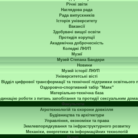
Річні звіти
Наглядова рада
Рада випускників
Історія університету
Вакансії
Здобувачі вищої освіти
Протидія корупції
Академічна доброчесність
Коледжі ЛНУП
Музеї
Музей Степана Бандери
Новини
Музей історії ЛНУП
Університетські вісті
Відділ цифрової трансформації та технічної підтримки освітнього 
Оздоровчо-спортивний табір "Маяк"
Матеріально-технічна база
динацію роботи з питань запобігання та протидії сексуальним дома
Факультети
Агротехнологій та охорони довкілля
Будівництва та архітектури
Управління, економіки та права
Землевпорядкування та інфраструктурного розвитку
Механіки, енергетики та інформаційних технологій
Вступ