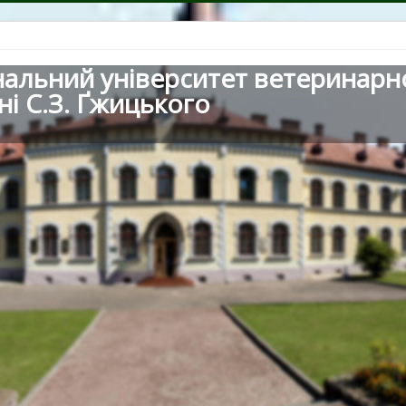
нальний університет ветеринарн
ні С.З. Ґжицького