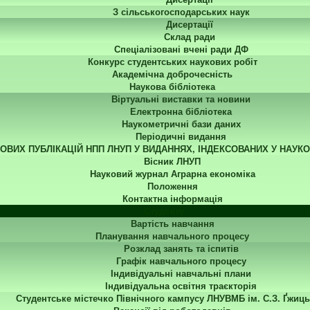
З сільськогосподарських наук
Дисертації
Склад ради
Спеціалізовані вчені ради ДФ
Конкурс студентських наукових робіт
Академічна доброчесність
Наукова бібліотека
Віртуальні виставки та новини
Електронна бібліотека
Наукометричні бази даних
Періодичні видання
КОВИХ ПУБЛІКАЦІЙ НПП ЛНУП У ВИДАННЯХ, ІНДЕКСОВАНИХ У НАУК
Вісник ЛНУП
Науковий журнал Аграрна економіка
Положення
Контактна інформація
Студенту
Вартість навчання
Планування навчального процесу
Розклад занять та іспитів
Графік навчального процесу
Індивідуальні навчальні плани
Індивідуальна освітня траєкторія
Студентське містечко Північного кампусу ЛНУВМБ ім. С.З. Ґжиць