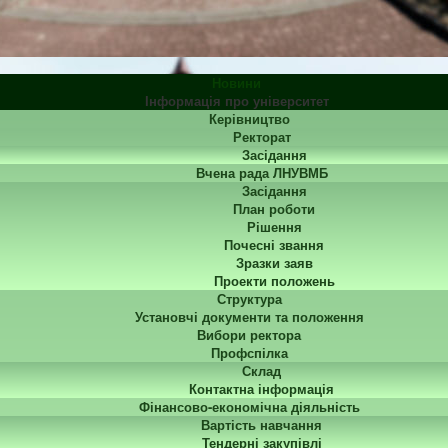
Новини
Інформація про університет
Керівництво
Ректорат
Засідання
Вчена рада ЛНУВМБ
Засідання
План роботи
Рішення
Почесні звання
Зразки заяв
Проекти положень
Структура
Установчі документи та положення
Вибори ректора
Профспілка
Склад
Контактна інформація
Фінансово-економічна діяльність
Вартість навчання
Тендерні закупівлі