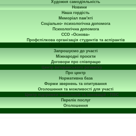
Художня самодіяльність
Новини
Наша гордість
Меморіал пам'яті
Соціально- психологічна допомога
Психологічна допомога
ССО «Основа»
Профспілкова організація студентів та аспірантів
Міжнародна діяльність
Запрошуємо до участі
Міжнародні проєкти
Договори про співпрацю
Центр ветеранського розвитку
Про центр
Нормативна база
Форми звернень та опитування
Оголошення та можливості для участі
Центр підтримки технологій та інновацій - TISC
Перелік послуг
Оголошення
Контакти