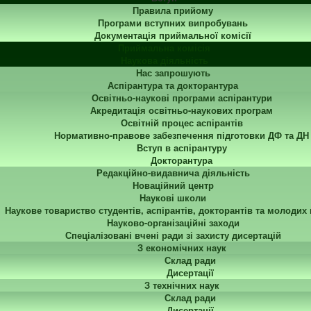
Правила прийому
Програми вступних випробувань
Документація приймальної комісії
Приймальна комісія
Наукова діяльність
Нас запрошують
Аспірантура та докторантура
Освітньо-наукові програми аспірантури
Акредитація освітньо-наукових програм
Освітній процес аспірантів
Нормативно-правове забезпечення підготовки ДФ та ДН
Вступ в аспірантуру
Докторантура
Редакційно-видавнича діяльність
Новаційний центр
Наукові школи
Наукове товариство студентів, аспірантів, докторантів та молодих
Науково-організаційні заходи
Спеціалізовані вчені ради зі захисту дисертацій
З економічних наук
Склад ради
Дисертації
З технічних наук
Склад ради
Дисертації