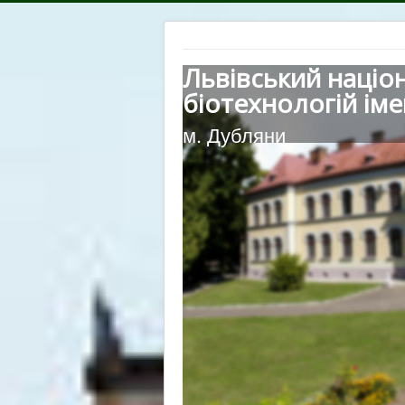
Львівський націо
біотехнологій іме
м. Дубляни