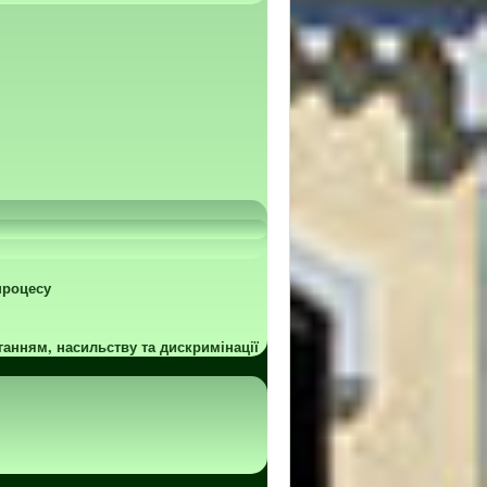
процесу
ганням, насильству та дискримінації