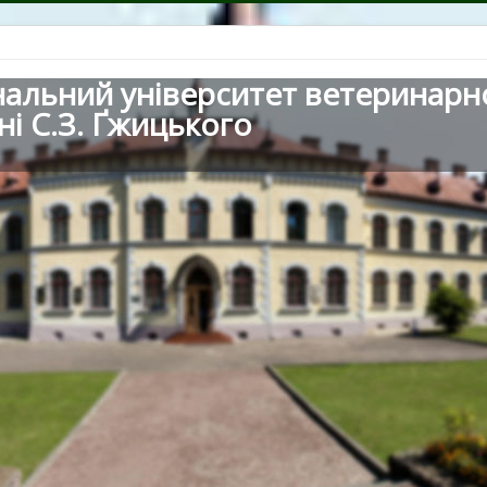
нальний університет ветеринарн
ні С.З. Ґжицького