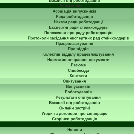
Вакансії від роботодавців
Випускнику
Асоціація випускників
Рада роботодавців
Накази ради роботодавці
Експертні ради стейкхолдерів
Положення про раду роботодавців
Протоколи засідання експертних рад стейкхолдерів
Працевлаштування
Про відділ
Колектив відділу працевлаштування
Нормативно-правові документи
Резюме
Співбесіда
Контакти
Опитування
Випускників
Роботодавців
Результати опитування
Вакансії від роботодавців
Онлайн зустрічі
Угоди та договори про співпрацю
Сторінки роботодавців
Центр перепідготовки та підвищення кваліфікації
Новини