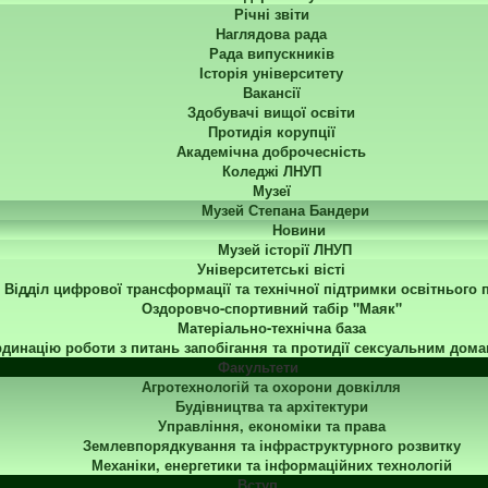
Річні звіти
Наглядова рада
Рада випускників
Історія університету
Вакансії
Здобувачі вищої освіти
Протидія корупції
Академічна доброчесність
Коледжі ЛНУП
Музеї
Музей Степана Бандери
Новини
Музей історії ЛНУП
Університетські вісті
Відділ цифрової трансформації та технічної підтримки освітнього 
Оздоровчо-спортивний табір "Маяк"
Матеріально-технічна база
динацію роботи з питань запобігання та протидії сексуальним дома
Факультети
Агротехнологій та охорони довкілля
Будівництва та архітектури
Управління, економіки та права
Землевпорядкування та інфраструктурного розвитку
Механіки, енергетики та інформаційних технологій
Вступ