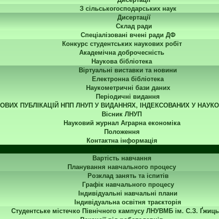
З сільськогосподарських наук
Дисертації
Склад ради
Спеціалізовані вчені ради ДФ
Конкурс студентських наукових робіт
Академічна доброчесність
Наукова бібліотека
Віртуальні виставки та новини
Електронна бібліотека
Наукометричні бази даних
Періодичні видання
КОВИХ ПУБЛІКАЦІЙ НПП ЛНУП У ВИДАННЯХ, ІНДЕКСОВАНИХ У НАУК
Вісник ЛНУП
Науковий журнал Аграрна економіка
Положення
Контактна інформація
Студенту
Вартість навчання
Планування навчального процесу
Розклад занять та іспитів
Графік навчального процесу
Індивідуальні навчальні плани
Індивідуальна освітня траєкторія
Студентське містечко Північного кампусу ЛНУВМБ ім. С.З. Ґжиць