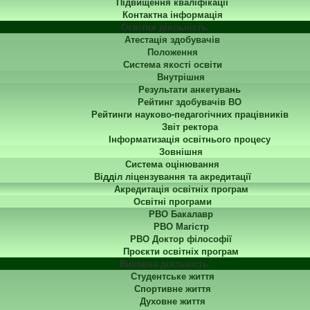
Підвищення кваліфікації
Контактна інформація
Освітня діяльність
Атестація здобувачів
Положення
Система якості освіти
Внутрішня
Результати анкетувань
Рейтинг здобувачів ВО
Рейтинги науково-педагогічних працівників
Звіт ректора
Інформатизація освітнього процесу
Зовнішня
Система оцінювання
Відділ ліцензування та акредитації
Акредитація освітніх програм
Освітні програми
РВО Бакалавр
РВО Магістр
РВО Доктор філософії
Проєкти освітніх програм
Виховна діяльність
Студентське життя
Спортивне життя
Духовне життя