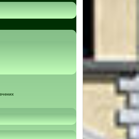
 вчених