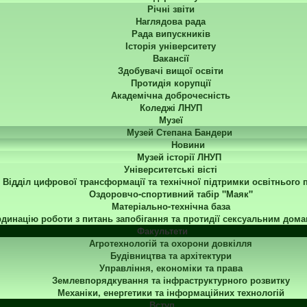
Річні звіти
Наглядова рада
Рада випускників
Історія університету
Вакансії
Здобувачі вищої освіти
Протидія корупції
Академічна доброчесність
Коледжі ЛНУП
Музеї
Музей Степана Бандери
Новини
Музей історії ЛНУП
Університетські вісті
Відділ цифрової трансформації та технічної підтримки освітнього 
Оздоровчо-спортивний табір "Маяк"
Матеріально-технічна база
динацію роботи з питань запобігання та протидії сексуальним дома
Факультети
Агротехнологій та охорони довкілля
Будівництва та архітектури
Управління, економіки та права
Землевпорядкування та інфраструктурного розвитку
Механіки, енергетики та інформаційних технологій
Вступ