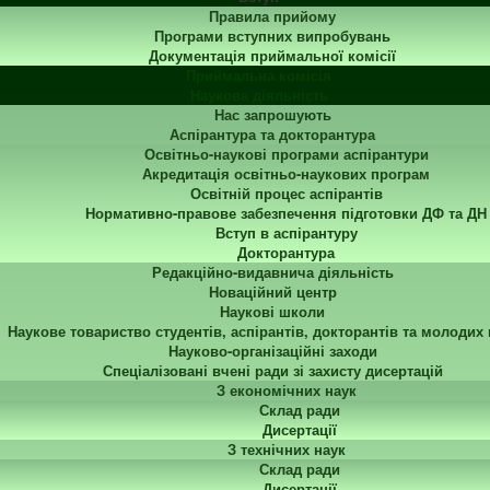
Правила прийому
Програми вступних випробувань
Документація приймальної комісії
Приймальна комісія
Наукова діяльність
Нас запрошують
Аспірантура та докторантура
Освітньо-наукові програми аспірантури
Акредитація освітньо-наукових програм
Освітній процес аспірантів
Нормативно-правове забезпечення підготовки ДФ та ДН
Вступ в аспірантуру
Докторантура
Редакційно-видавнича діяльність
Новаційний центр
Наукові школи
Наукове товариство студентів, аспірантів, докторантів та молодих
Науково-організаційні заходи
Спеціалізовані вчені ради зі захисту дисертацій
З економічних наук
Склад ради
Дисертації
З технічних наук
Склад ради
Дисертації