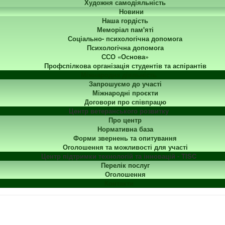
Художня самодіяльність
Новини
Наша гордість
Меморіал пам'яті
Соціально- психологічна допомога
Психологічна допомога
ССО «Основа»
Профспілкова організація студентів та аспірантів
Міжнародна діяльність
Запрошуємо до участі
Міжнародні проєкти
Договори про співпрацю
Центр ветеранського розвитку
Про центр
Нормативна база
Форми звернень та опитування
Оголошення та можливості для участі
Центр підтримки технологій та інновацій - TISC
Перелік послуг
Оголошення
Контакти