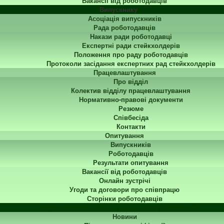
Вакансії від роботодавців
Випускнику
Асоціація випускників
Рада роботодавців
Накази ради роботодавці
Експертні ради стейкхолдерів
Положення про раду роботодавців
Протоколи засідання експертних рад стейкхолдерів
Працевлаштування
Про відділ
Колектив відділу працевлаштування
Нормативно-правові документи
Резюме
Співбесіда
Контакти
Опитування
Випускників
Роботодавців
Результати опитування
Вакансії від роботодавців
Онлайн зустрічі
Угоди та договори про співпрацю
Сторінки роботодавців
Центр перепідготовки та підвищення кваліфікації
Новини