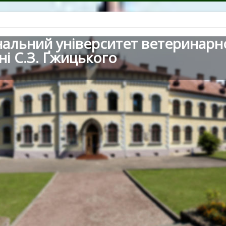
нальний університет ветеринарн
ні С.З. Ґжицького