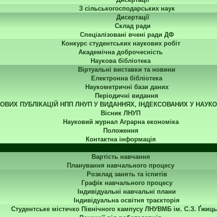
З сільськогосподарських наук
Дисертації
Склад ради
Спеціалізовані вчені ради ДФ
Конкурс студентських наукових робіт
Академічна доброчесність
Наукова бібліотека
Віртуальні виставки та новини
Електронна бібліотека
Наукометричні бази даних
Періодичні видання
КОВИХ ПУБЛІКАЦІЙ НПП ЛНУП У ВИДАННЯХ, ІНДЕКСОВАНИХ У НАУК
Вісник ЛНУП
Науковий журнал Аграрна економіка
Положення
Контактна інформація
Студенту
Вартість навчання
Планування навчального процесу
Розклад занять та іспитів
Графік навчального процесу
Індивідуальні навчальні плани
Індивідуальна освітня траєкторія
Студентське містечко Північного кампусу ЛНУВМБ ім. С.З. Ґжиць