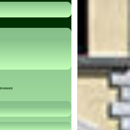
 вчених