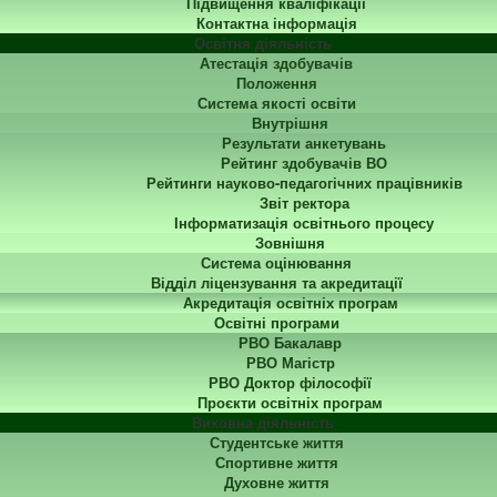
Підвищення кваліфікації
Контактна інформація
Освітня діяльність
Атестація здобувачів
Положення
Система якості освіти
Внутрішня
Результати анкетувань
Рейтинг здобувачів ВО
Рейтинги науково-педагогічних працівників
Звіт ректора
Інформатизація освітнього процесу
Зовнішня
Система оцінювання
Відділ ліцензування та акредитації
Акредитація освітніх програм
Освітні програми
РВО Бакалавр
РВО Магістр
РВО Доктор філософії
Проєкти освітніх програм
Виховна діяльність
Студентське життя
Спортивне життя
Духовне життя