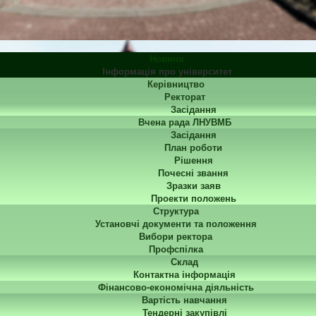
Новини
Інформація про університет
Керівництво
Ректорат
Засідання
Вчена рада ЛНУВМБ
Засідання
План роботи
Рішення
Почесні звання
Зразки заяв
Проекти положень
Структура
Установчі документи та положення
Вибори ректора
Профспілка
Склад
Контактна інформація
Фінансово-економічна діяльність
Вартість навчання
Тендерні закупівлі