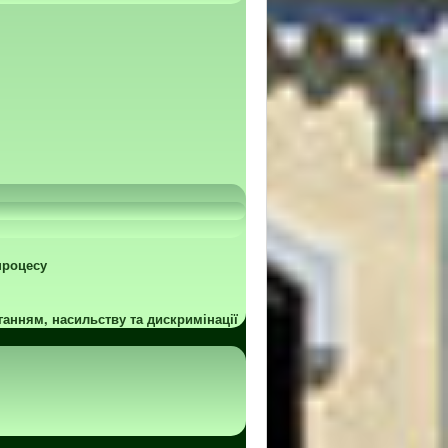
процесу
ганням, насильству та дискримінації