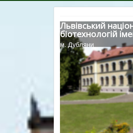
Львівський націо
біотехнологій іме
м. Дубляни