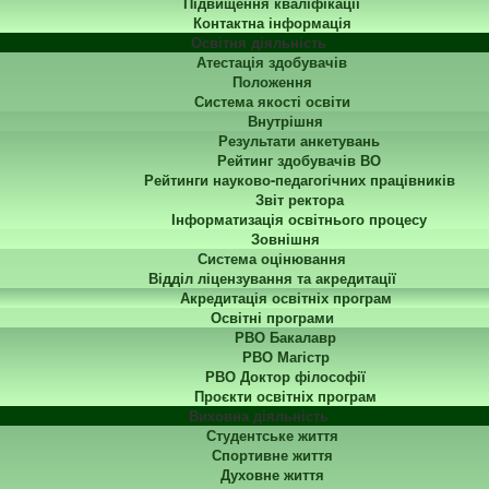
Підвищення кваліфікації
Контактна інформація
Освітня діяльність
Атестація здобувачів
Положення
Система якості освіти
Внутрішня
Результати анкетувань
Рейтинг здобувачів ВО
Рейтинги науково-педагогічних працівників
Звіт ректора
Інформатизація освітнього процесу
Зовнішня
Система оцінювання
Відділ ліцензування та акредитації
Акредитація освітніх програм
Освітні програми
РВО Бакалавр
РВО Магістр
РВО Доктор філософії
Проєкти освітніх програм
Виховна діяльність
Студентське життя
Спортивне життя
Духовне життя