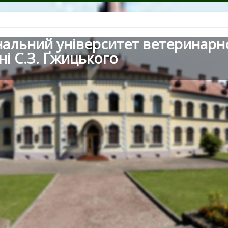
нальний університет ветеринарн
ні С.З. Ґжицького