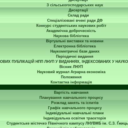
З сільськогосподарських наук
Дисертації
Склад ради
Спеціалізовані вчені ради ДФ
Конкурс студентських наукових робіт
Академічна доброчесність
Наукова бібліотека
Віртуальні виставки та новини
Електронна бібліотека
Наукометричні бази даних
Періодичні видання
КОВИХ ПУБЛІКАЦІЙ НПП ЛНУП У ВИДАННЯХ, ІНДЕКСОВАНИХ У НАУК
Вісник ЛНУП
Науковий журнал Аграрна економіка
Положення
Контактна інформація
Студенту
Вартість навчання
Планування навчального процесу
Розклад занять та іспитів
Графік навчального процесу
Індивідуальні навчальні плани
Індивідуальна освітня траєкторія
Студентське містечко Північного кампусу ЛНУВМБ ім. С.З. Ґжиць