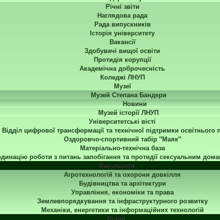
Річні звіти
Наглядова рада
Рада випускників
Історія університету
Вакансії
Здобувачі вищої освіти
Протидія корупції
Академічна доброчесність
Коледжі ЛНУП
Музеї
Музей Степана Бандери
Новини
Музей історії ЛНУП
Університетські вісті
Відділ цифрової трансформації та технічної підтримки освітнього 
Оздоровчо-спортивний табір "Маяк"
Матеріально-технічна база
динацію роботи з питань запобігання та протидії сексуальним дома
Факультети
Агротехнологій та охорони довкілля
Будівництва та архітектури
Управління, економіки та права
Землевпорядкування та інфраструктурного розвитку
Механіки, енергетики та інформаційних технологій
Вступ