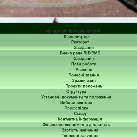
Новини
Інформація про університет
Керівництво
Ректорат
Засідання
Вчена рада ЛНУВМБ
Засідання
План роботи
Рішення
Почесні звання
Зразки заяв
Проекти положень
Структура
Установчі документи та положення
Вибори ректора
Профспілка
Склад
Контактна інформація
Фінансово-економічна діяльність
Вартість навчання
Тендерні закупівлі