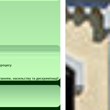
процесу
ганням, насильству та дискримінації