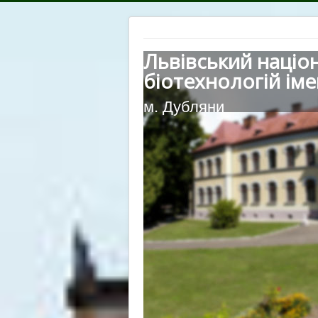
Львівський націо
біотехнологій іме
м. Дубляни