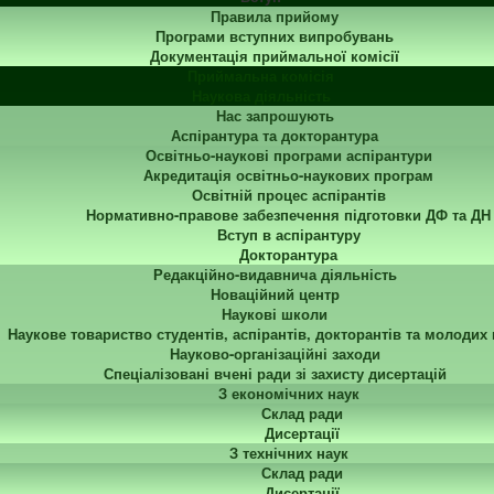
Правила прийому
Програми вступних випробувань
Документація приймальної комісії
Приймальна комісія
Наукова діяльність
Нас запрошують
Аспірантура та докторантура
Освітньо-наукові програми аспірантури
Акредитація освітньо-наукових програм
Освітній процес аспірантів
Нормативно-правове забезпечення підготовки ДФ та ДН
Вступ в аспірантуру
Докторантура
Редакційно-видавнича діяльність
Новаційний центр
Наукові школи
Наукове товариство студентів, аспірантів, докторантів та молодих
Науково-організаційні заходи
Спеціалізовані вчені ради зі захисту дисертацій
З економічних наук
Склад ради
Дисертації
З технічних наук
Склад ради
Дисертації