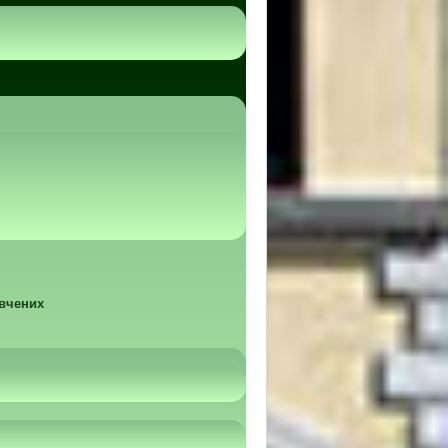
 вчених