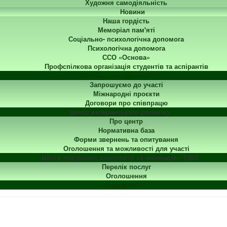
Художня самодіяльність
Новини
Наша гордість
Меморіал пам'яті
Соціально- психологічна допомога
Психологічна допомога
ССО «Основа»
Профспілкова організація студентів та аспірантів
Міжнародна діяльність
Запрошуємо до участі
Міжнародні проєкти
Договори про співпрацю
Центр ветеранського розвитку
Про центр
Нормативна база
Форми звернень та опитування
Оголошення та можливості для участі
Центр підтримки технологій та інновацій - TISC
Перелік послуг
Оголошення
Контакти