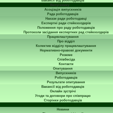
Вакансії від роботодавців
Випускнику
Асоціація випускників
Рада роботодавців
Накази ради роботодавці
Експертні ради стейкхолдерів
Положення про раду роботодавців
Протоколи засідання експертних рад стейкхолдерів
Працевлаштування
Про відділ
Колектив відділу працевлаштування
Нормативно-правові документи
Резюме
Співбесіда
Контакти
Опитування
Випускників
Роботодавців
Результати опитування
Вакансії від роботодавців
Онлайн зустрічі
Угоди та договори про співпрацю
Сторінки роботодавців
Центр перепідготовки та підвищення кваліфікації
Новини