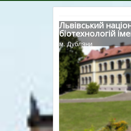
Львівський націо
біотехнологій іме
м. Дубляни