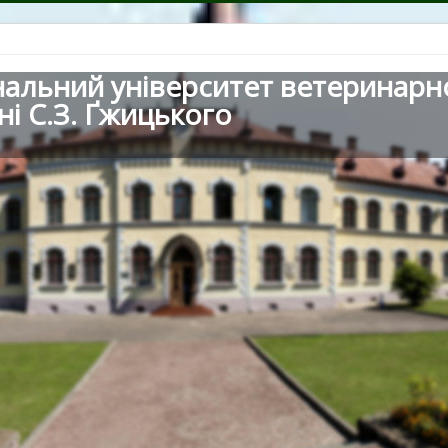
нальний університет ветеринарн
ні С.З. Ґжицького