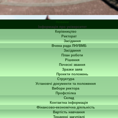
Новини
Інформація про університет
Керівництво
Ректорат
Засідання
Вчена рада ЛНУВМБ
Засідання
План роботи
Рішення
Почесні звання
Зразки заяв
Проекти положень
Структура
Установчі документи та положення
Вибори ректора
Профспілка
Склад
Контактна інформація
Фінансово-економічна діяльність
Вартість навчання
Тендерні закупівлі