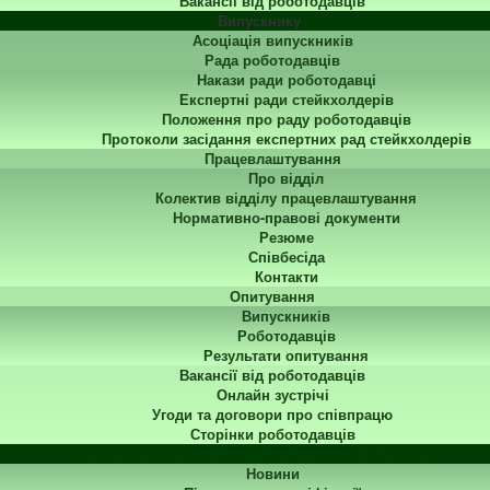
Вакансії від роботодавців
Випускнику
Асоціація випускників
Рада роботодавців
Накази ради роботодавці
Експертні ради стейкхолдерів
Положення про раду роботодавців
Протоколи засідання експертних рад стейкхолдерів
Працевлаштування
Про відділ
Колектив відділу працевлаштування
Нормативно-правові документи
Резюме
Співбесіда
Контакти
Опитування
Випускників
Роботодавців
Результати опитування
Вакансії від роботодавців
Онлайн зустрічі
Угоди та договори про співпрацю
Сторінки роботодавців
Центр перепідготовки та підвищення кваліфікації
Новини