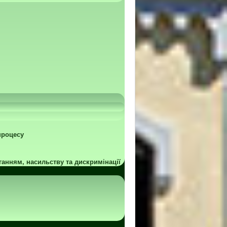
процесу
ганням, насильству та дискримінації