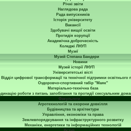
Річні звіти
Наглядова рада
Рада випускників
Історія університету
Вакансії
Здобувачі вищої освіти
Протидія корупції
Академічна доброчесність
Коледжі ЛНУП
Музеї
Музей Степана Бандери
Новини
Музей історії ЛНУП
Університетські вісті
Відділ цифрової трансформації та технічної підтримки освітнього 
Оздоровчо-спортивний табір "Маяк"
Матеріально-технічна база
динацію роботи з питань запобігання та протидії сексуальним дома
Факультети
Агротехнологій та охорони довкілля
Будівництва та архітектури
Управління, економіки та права
Землевпорядкування та інфраструктурного розвитку
Механіки, енергетики та інформаційних технологій
Вступ