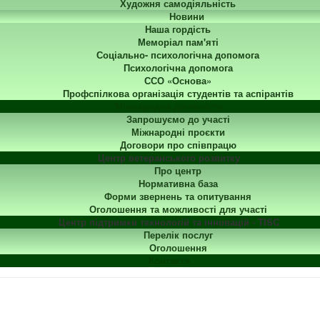
Художня самодіяльність
Новини
Наша гордість
Меморіал пам'яті
Соціально- психологічна допомога
Психологічна допомога
ССО «Основа»
Профспілкова організація студентів та аспірантів
Міжнародна діяльність
Запрошуємо до участі
Міжнародні проєкти
Договори про співпрацю
Центр ветеранського розвитку
Про центр
Нормативна база
Форми звернень та опитування
Оголошення та можливості для участі
Центр підтримки технологій та інновацій - TISC
Перелік послуг
Оголошення
Контакти