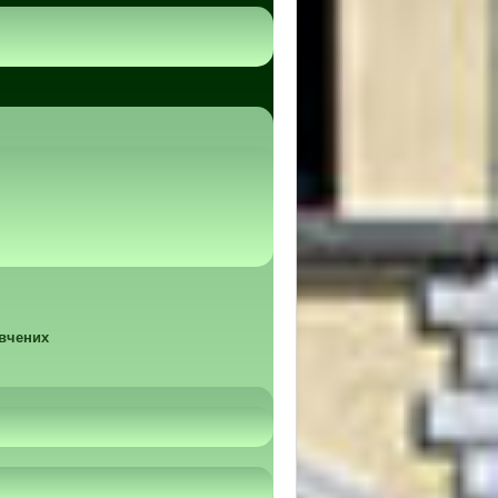
 вчених