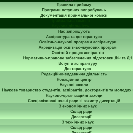
Правила прийому
Програми вступних випробувань
Документація приймальної комісії
Приймальна комісія
Наукова діяльність
Нас запрошують
Аспірантура та докторантура
Освітньо-наукові програми аспірантури
Акредитація освітньо-наукових програм
Освітній процес аспірантів
Нормативно-правове забезпечення підготовки ДФ та ДН
Вступ в аспірантуру
Докторантура
Редакційно-видавнича діяльність
Новаційний центр
Наукові школи
Наукове товариство студентів, аспірантів, докторантів та молодих
Науково-організаційні заходи
Спеціалізовані вчені ради зі захисту дисертацій
З економічних наук
Склад ради
Дисертації
З технічних наук
Склад ради
Дисертації