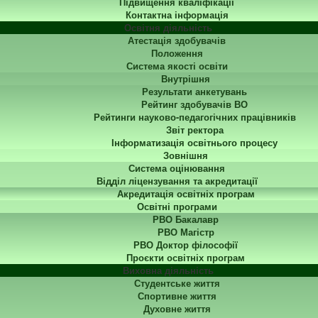
Підвищення кваліфікації
Контактна інформація
Освітня діяльність
Атестація здобувачів
Положення
Система якості освіти
Внутрішня
Результати анкетувань
Рейтинг здобувачів ВО
Рейтинги науково-педагогічних працівників
Звіт ректора
Інформатизація освітнього процесу
Зовнішня
Система оцінювання
Відділ ліцензування та акредитації
Акредитація освітніх програм
Освітні програми
РВО Бакалавр
РВО Магістр
РВО Доктор філософії
Проєкти освітніх програм
Виховна діяльність
Студентське життя
Спортивне життя
Духовне життя