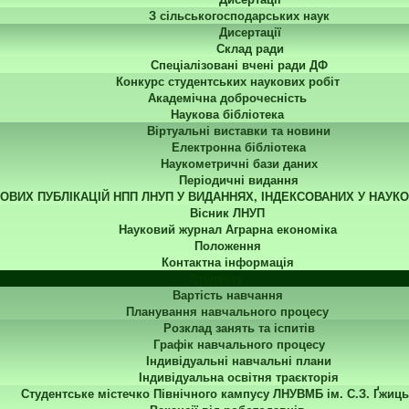
З сільськогосподарських наук
Дисертації
Склад ради
Спеціалізовані вчені ради ДФ
Конкурс студентських наукових робіт
Академічна доброчесність
Наукова бібліотека
Віртуальні виставки та новини
Електронна бібліотека
Наукометричні бази даних
Періодичні видання
КОВИХ ПУБЛІКАЦІЙ НПП ЛНУП У ВИДАННЯХ, ІНДЕКСОВАНИХ У НАУК
Вісник ЛНУП
Науковий журнал Аграрна економіка
Положення
Контактна інформація
Студенту
Вартість навчання
Планування навчального процесу
Розклад занять та іспитів
Графік навчального процесу
Індивідуальні навчальні плани
Індивідуальна освітня траєкторія
Студентське містечко Північного кампусу ЛНУВМБ ім. С.З. Ґжиць