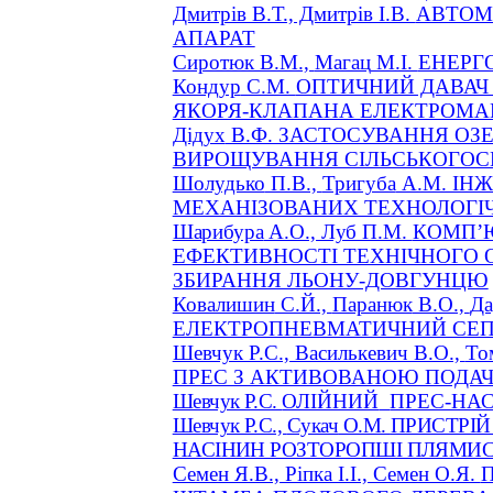
Дмитрів В.Т., Дмитрів І.В.
АВТОМ
АПАРАТ
Сиротюк В.М.,
Магац
М.І.
ЕНЕРГ
Кондур
С.М.
ОПТИЧНИЙ ДАВАЧ
ЯКОРЯ-КЛАПАНА ЕЛЕКТРОМАГ
Дідух
В.Ф. ЗАСТОСУВАННЯ ОЗ
ВИРОЩУВАННЯ СІЛЬСЬКОГОС
Шолудько
П.В.,
Тригуба
А.М. ІН
МЕХАНІЗОВАНИХ ТЕХНОЛОГІ
Шарибура
А.О., Луб П.М.
КОМП’
ЕФЕКТИВНОСТІ ТЕХНІЧНОГО
ЗБИРАННЯ ЛЬОНУ-ДОВГУНЦЮ
Ковалишин
С.Й.,
Паранюк
В.О.,
Да
ЕЛЕКТРОПНЕВМАТИЧНИЙ СЕП
Шевчук Р.С., Василькевич В.О.,
То
ПРЕС З АКТИВОВАНОЮ ПОДА
Шевчук Р.С.
ОЛІЙНИЙ
ПРЕС-НА
Шевчук Р.С.,
Сукач
О.М.
ПРИСТРІЙ
НАСІНИН РОЗТОРОПШІ ПЛЯМИС
Семен Я.В., Ріпка І.І., Семен О.Я.