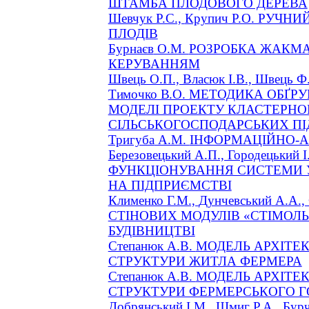
ШТАМБА ПЛОДОВОГО ДЕРЕВА
Шевчук Р.С.,
Крупич
Р.О. РУЧНИ
ПЛОДІВ
Бурнаєв
О.М.
РОЗРОБКА ЖАКМА
КЕРУВАННЯМ
Швець О.П., Власюк І.В., Швець Ф
Тимочко В.О.
МЕТОДИКА ОБҐРУ
МОДЕЛІ ПРОЕКТУ КЛАСТЕРНО
СІЛЬСЬКОГОСПОДАРСЬКИХ П
Тригуба
А.М.
ІНФОРМАЦІЙНО-
Березовецький
А.П., Городецький 
ФУНКЦІОНУВАННЯ СИСТЕМИ 
НА
ПІДПРИЄМСТВІ
Клименко Г.М.,
Дунчевський
А.А.,
СТІНОВИХ МОДУЛІВ «СТІМОЛ
БУДІВНИЦТВІ
Степанюк А.В.
МОДЕЛЬ АРХІТЕ
СТРУКТУРИ ЖИТЛА ФЕРМЕРА
Степанюк А.В.
МОДЕЛЬ АРХІТЕ
СТРУКТУРИ ФЕРМЕРСЬКОГО 
Добрянський І.М.,
Шмиг
Р.А.,
Бур