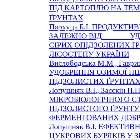
ПІД КАРТОПЛЮ
НА ТЕМ
ҐРУНТАХ
Пархуць
Б.І.
ПРОДУКТИВ
ЗАЛЕЖНО ВІД
УД
СІРИХ ОПІДЗОЛЕНИХ Ґ
ЛІСОСТЕПУ УКРАЇНИ
Вислободська
М.М.,
Гаври
УДОБРЕННЯ ОЗИМОЇ ПШ
ПІДЗОЛИСТИХ ҐРУНТА
Лопушняк В.І.,
Засєкін
Н.П
МІКРОБІОЛОГІЧНОГО С
ПІДЗОЛИСТОГО
Ґ
РУНТУ
ФЕРМЕНТОВАНИХ ДОБ
Лопушняк В.І.
ЕФЕКТИВН
ЦУКРОВИХ БУРЯКІВ У 