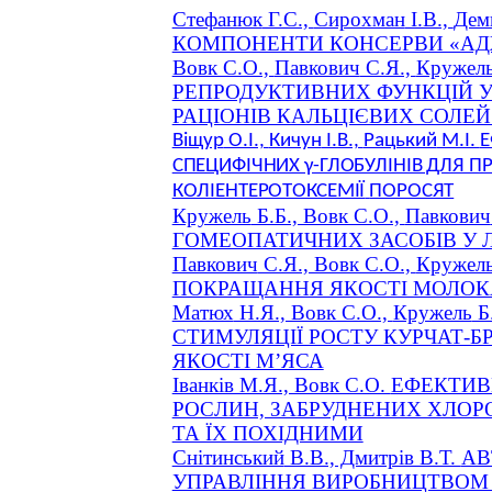
Стефанюк
Г.С.,
Сирохман
І.В.,
Дем
КОМПОНЕНТИ КОНСЕРВИ «АД
Вовк С.О.,
Павкович
С.Я.,
Кружел
РЕПРОДУКТИВНИХ ФУНКЦІЙ У
РАЦІОНІВ КАЛЬЦІЄВИХ СОЛЕ
Віщур
О.І.,
Кичун
І.В.,
Рацький
М.І.
Е
СПЕЦИФІЧНИХ γ-ГЛОБУЛІНІВ ДЛЯ П
КОЛІЕНТЕРОТОКСЕМІЇ
ПОРОСЯТ
Кружель
Б.Б., Вовк С.О.,
Павкович
ГОМЕОПАТИЧНИХ ЗАСОБІВ У Л
Павкович
С.Я., Вовк С.О.,
Кружел
ПОКРАЩАННЯ ЯКОСТІ МОЛОКА
Матюх
Н.Я., Вовк С.О.,
Кружель
Б
СТИМУЛЯЦІЇ РОСТУ КУРЧАТ-Б
ЯКОСТІ М’ЯСА
Іванків М.Я., Вовк С.О.
ЕФЕКТИВ
РОСЛИН, ЗАБРУДНЕНИХ ХЛО
ТА ЇХ ПОХІДНИМИ
Снітинський
В.В., Дмитрів В.Т.
АВ
УПРАВЛІННЯ ВИРОБНИЦТВОМ