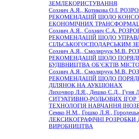
ЗЕМЛЕКОРИСТУВАННЯ
Сохнич
А.Я., Котикова О.І. Р
РЕКОМЕНДАЦІЙ ЩОДО КОНСОЛ
ЕКОНОМІЧНИХ ТРАНСФОРМАЦ
Сохнич
А.Я.,
Сохнич
С.А. РОЗР
РЕКОМЕНДАЦІЙ ЩОДО УПРАВ
СІЛЬСЬКОГОСПОДАРСЬКИМ 
Сохнич
А.Я.,
Смолярчук
М.В. РО
РЕКОМЕНДАЦІЙ ЩОДО ПОРЯД
БУДІВНИЦТВА ОБ’ЄКТІВ МІСТ
Сохнич
А.Я.,
Смолярчук
М.В. РО
РЕКОМЕНДАЦІЙ ЩОДО ПОРЯДК
ДІЛЯНОК НА АУКЦІОНАХ
Лихочвор
Л.Я.,
Дешко
С.Д., Гун
СИТУАТИВНО-РОЛЬОВИХ ІГОР
ТЕХНОЛОГІЯ НАВЧАННЯ ІНОЗ
Семко
Н.М.,
Гошко
Л.Я.,
Городець
ЛЕКСИКОГРАФІЧНІ РОЗРОБКИ
ВИРОБНИЦТВА