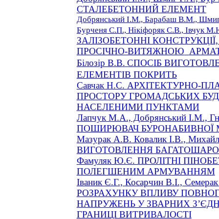
СТАЛЕБЕТОННИЙ ЕЛЕМЕНТ
Добрянський І.М., Барабаш В.М.,
Шми
Бурченя
С.П.,
Нікіфоряк
С.В.,
Івчук
М.
ЗАЛІЗОБЕТОННІ КОНСТРУКЦІ
ПРОСІЧНО-ВИТЯЖНОЮ
АРМА
Білозір В.В.
СПОСІБ ВИГОТОВЛ
ЕЛЕМЕНТІВ ПОКРИТЬ
Савчак
Н.С.
АРХІТЕКТУРНО-ПЛ
ПРОСТОРУ ГРОМАДСЬКИХ БУДІ
НАСЕЛЕНИМИ ПУНКТАМИ
Лапчук
М.А., Добрянський І.М.,
ПОШИРЮВАЧ БУРОНАБИВНОЇ 
Мазурак
А.В. Ковалик І.В.,
Михайл
ВИГОТОВЛЕННЯ БАГАТОШАРО
Фамуляк
Ю.Є. ПРОЛІТНІ ПІНОБ
ПОЛЕГШЕНИМ АРМУВАННЯМ
Іваник Є.Г.,
Косарчин
В.І., Семерак
РОЗРАХУНКУ ВПЛИВУ ПОВНО
НАПРУЖЕНЬ У ЗВАРНИХ З’ЄД
ГРАНИЦІ ВИТРИВАЛОСТІ