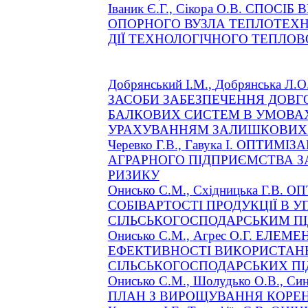
Іваник Є.Г.,
Сікора
О.В. СПОСІБ 
ОПОРНОГО ВУЗЛА ТЕПЛОТЕХН
ДІЇ ТЕХНОЛОГІЧНОГО ТЕПЛО
Добрянський І.М.,
Добрянська
Л.О.
ЗАСОБИ ЗАБЕЗПЕЧЕННЯ ДОВГ
БАЛКОВИХ СИСТЕМ В УМОВАХ
УРАХУВАННЯМ ЗАЛИШКОВИХ 
Черевко
Г.В.,
Гавука
І. ОПТИМІЗА
АГРАРНОГО ПІДПРИЄМСТВА З
РИЗИКУ
Онисько С.М.,
Східницька
Г.В.
ОП
СОБІВАРТОСТІ ПРОДУКЦІЇ В У
СІЛЬСЬКОГОСПОДАРСЬКИМ П
Онисько С.М.,
Агрес
О.Г. ЕЛЕМЕ
ЕФЕКТИВНОСТІ ВИКОРИСТАН
СІЛЬСЬКОГОСПОДАРСЬКИХ П
Онисько С.М.,
Шолудько
О.В.,
Син
ПЛАН З ВИРОЩУВАННЯ КОРЕН