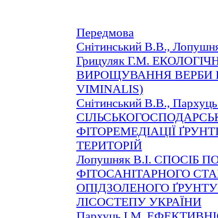
Передмова
Снітинський
В.В., Лопушняк
Грицуляк Г.М.
ЕКОЛОГІЧ
ВИРОЩУВАННЯ ВЕРБИ Е
VIMINALIS
)
Снітинський
В.В.,
Пархуць
СІЛЬСЬКОГОСПОДАРСЬ
ФІТОРЕМЕДІАЦІЇ ҐРУН
ТЕРИТОРІЙ
Лопушняк В.І. СПОСІБ 
ФІТОСАНІТАРНОГО СТА
ОПІДЗОЛЕНОГО ҐРУНТУ
ЛІСОСТЕПУ УКРАЇНИ
Пархуць
І.М.
ЕФЕКТИВНІ