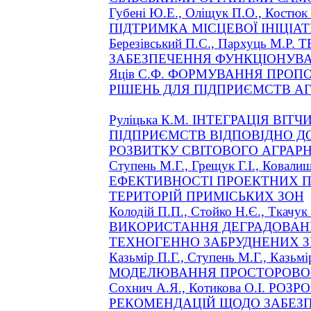
Губені
Ю.Е.,
Оліщук
П.О., Костю
ПІДТРИМКА МІСЦЕВОЇ ІНІЦІА
Березівський
П.С.,
Пархуць
М.Р.
Т
ЗАБЕЗПЕЧЕННЯ ФУНКЦІОНУВ
Яців
С.Ф.
ФОРМУВАННЯ ПРОПО
РІШЕНЬ ДЛЯ ПІДПРИЄМСТВ АГ
Руліцька
К.М. ІНТЕГРАЦІЯ ВІТ
ПІДПРИЄМСТВ ВІДПОВІДНО Д
РОЗВИТКУ СВІТОВОГО АГРАР
Ступень М.Г.,
Грещук
Г.І.,
Ковали
ЕФЕКТИВНОСТІ ПРОЕКТНИХ 
ТЕРИТОРІЙ ПРИМІСЬКИХ ЗОН
Колодій П.П.,
Стойко
Н.Є., Ткачу
ВИКОРИСТАННЯ ДЕГРАДОВАН
ТЕХНОГЕННО ЗАБРУДНЕНИХ 
Казьмір П.Г., Ступень М.Г., К
МОДЕЛЮВАННЯ ПРОСТОРОВОГ
Сохнич
А.Я., Котикова О.І. Р
РЕКОМЕНДАЦІЙ ЩОДО ЗАБЕЗП