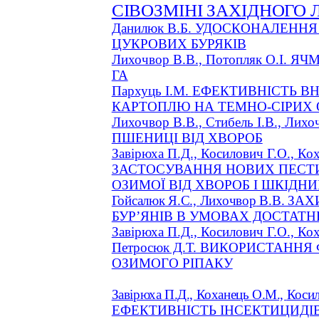
СІВОЗМІНІ ЗАХІДНОГО 
Данилюк В.Б. УДОСКОНАЛЕНН
ЦУКРОВИХ БУРЯКІВ
Лихочвор
В.В.,
Потопляк
О.І.
ЯЧМ
ГА
Пархуць
І.М.
ЕФЕКТИВНІСТЬ ВН
КАРТОПЛЮ
НА ТЕМНО-СІРИХ
Лихочвор
В.В.,
Стибель
І.В.,
Лихо
ПШЕНИЦІ ВІД ХВОРОБ
Завірюха П.Д.,
Косилович
Г.О., Ко
ЗАСТОСУВАННЯ НОВИХ ПЕСТ
ОЗИМОЇ ВІД ХВОРОБ І ШКІДНИ
Гойсалюк
Я.С.,
Лихочвор
В.В.
ЗАХ
БУР’ЯНІВ В УМОВАХ ДОСТАТ
Завірюха П.Д.,
Косилович
Г.О., Ко
Петросюк Д.Т. ВИКОРИСТАННЯ
ОЗИМОГО РІПАКУ
Завірюха П.Д., Коханець О.М.,
Коси
ЕФЕКТИВНІСТЬ ІНСЕКТИЦИДІВ