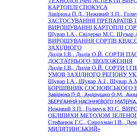
ТЕХНОЛОГІЧНІ АСПЕКТИ ВИР
КАРТОПЛІ СПОКУСА
Завірюха П.Д., Неживий З.П.,
Голя
ЗАСТОСУВАННЯ ПРЕПАРАТІВ П
ВИРОЩУВАННІ КАРТОПЛІ СОР
Шувар
І.А.,
Свідерко
М.С.
Шувар
А
ВИРОЩУВАННЯ СОРТІВ КВАСО
ЗАХІДНОГО
Дидів
І.В.,
Дидів
О.Й. СОРТИ ПА
ДОСТАТНЬОГО ЗВОЛОЖЕННЯ
Дидів
І.В.,
Дидів
О.Й. СОРТИ І Г
УМОВ ЗАХІДНОГО РЕГІОНУ УК
Шувар
І.А.,
Шувар
А.І.,
Шувар
А.
БОРЩІВНИК СОСНОВСЬКОГО В 
Завірюха П.Д.,
Андрушко
О.М.,
Анд
ЗБЕРІГАННЯ НАСІННЄВОГО
МАТЕРІА
Неживий З.П.,
Голячук
Ю.С. ВИР
ОБЛІПИХИ МЕТОДОМ ЗЕЛЕН
Стефанюк
Г.С.,
Сирохман
І.В.,
Дем
МИЛЯТИНСЬКИЙ»