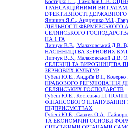
Костирко
І.Г., Тимофіїв С.В. О
ТРАНСАКЦІЙНИМИ ВИТРАТАМ
ЕФЕКТИВНОСТІ ДЕРЖАВНОГО 
Янишин
Я.С.,
Андрушко
М.І., Гав
ДІЯЛЬНОСТІ ФЕРМЕРСЬКОГО 
СЕЛЯНСЬКОГО ГОСПОДАРСТВ
НА 1 ГА
Липчук
В.В.,
Малаховський
Д.В. 
НАСІННИЦТВА ЗЕРНОВИХ КУЛ
Липчук
В.В.,
Малаховський
Д.В. 
СЕЛЕКЦІЇ ТА ВИРОБНИЦТВА 
ЗЕРНОВИХ КУЛЬТУР
Губені
Ю.Е., Андріїв В.І.,
Коверко
ПРАВОВОГО РЕГУЛЮВАННЯ Д
СЕЛЯНСЬКИХ ГОСПОДАРСТВ
Губені
Ю.Е.,
Костецька
І.І. ПОЛ
ФІНАНСОВОГО ПЛАНУВАННЯ 
ПІДПРИЄМСТВАХ
Губені
Ю.Е., Савчук О.А., Гайворо
ТА ЕКОНОМІЧНІ ОСНОВИ ФОР
СІЛЬСЬКИМИ ОРГАНАМИ САМО