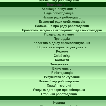
Вакансії від роботодавців
Випускнику
Асоціація випускників
Рада роботодавців
Накази ради роботодавці
Експертні ради стейкхолдерів
Положення про раду роботодавців
Протоколи засідання експертних рад стейкхолдерів
Працевлаштування
Про відділ
Колектив відділу працевлаштування
Нормативно-правові документи
Резюме
Співбесіда
Контакти
Опитування
Випускників
Роботодавців
Результати опитування
Вакансії від роботодавців
Онлайн зустрічі
Угоди та договори про співпрацю
Сторінки роботодавців
Центр перепідготовки та підвищення кваліфікації
Новини