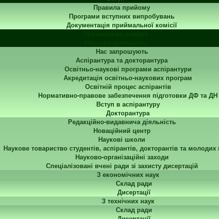
Правила прийому
Програми вступних випробувань
Документація приймальної комісії
Приймальна комісія
Наукова діяльність
Нас запрошують
Аспірантура та докторантура
Освітньо-наукові програми аспірантури
Акредитація освітньо-наукових програм
Освітній процес аспірантів
Нормативно-правове забезпечення підготовки ДФ та ДН
Вступ в аспірантуру
Докторантура
Редакційно-видавнича діяльність
Новаційний центр
Наукові школи
Наукове товариство студентів, аспірантів, докторантів та молодих
Науково-організаційні заходи
Спеціалізовані вчені ради зі захисту дисертацій
З економічних наук
Склад ради
Дисертації
З технічних наук
Склад ради
Дисертації