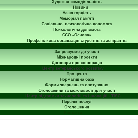
Художня самодіяльність
Новини
Наша гордість
Меморіал пам'яті
Соціально- психологічна допомога
Психологічна допомога
ССО «Основа»
Профспілкова організація студентів та аспірантів
Міжнародна діяльність
Запрошуємо до участі
Міжнародні проєкти
Договори про співпрацю
Центр ветеранського розвитку
Про центр
Нормативна база
Форми звернень та опитування
Оголошення та можливості для участі
Центр підтримки технологій та інновацій - TISC
Перелік послуг
Оголошення
Контакти