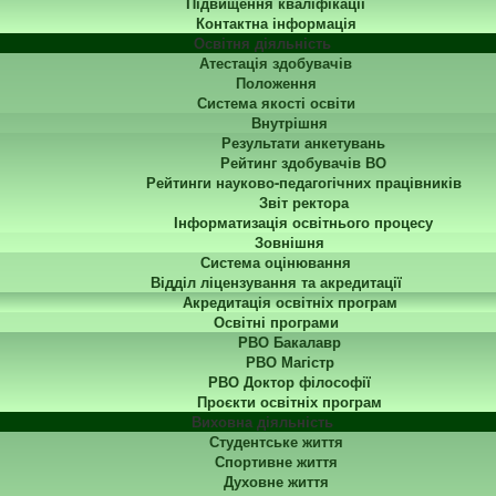
Підвищення кваліфікації
Контактна інформація
Освітня діяльність
Атестація здобувачів
Положення
Система якості освіти
Внутрішня
Результати анкетувань
Рейтинг здобувачів ВО
Рейтинги науково-педагогічних працівників
Звіт ректора
Інформатизація освітнього процесу
Зовнішня
Система оцінювання
Відділ ліцензування та акредитації
Акредитація освітніх програм
Освітні програми
РВО Бакалавр
РВО Магістр
РВО Доктор філософії
Проєкти освітніх програм
Виховна діяльність
Студентське життя
Спортивне життя
Духовне життя