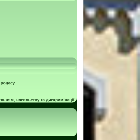
процесу
ганням, насильству та дискримінації