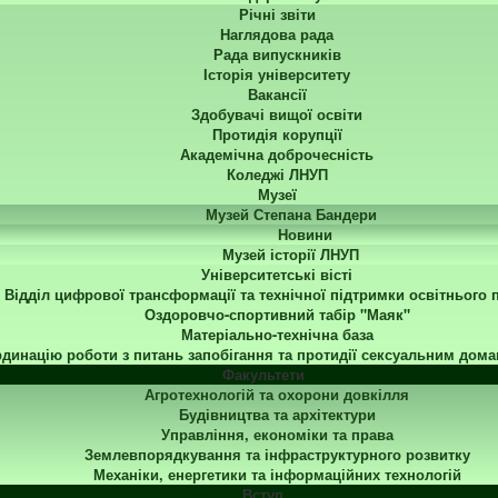
Річні звіти
Наглядова рада
Рада випускників
Історія університету
Вакансії
Здобувачі вищої освіти
Протидія корупції
Академічна доброчесність
Коледжі ЛНУП
Музеї
Музей Степана Бандери
Новини
Музей історії ЛНУП
Університетські вісті
Відділ цифрової трансформації та технічної підтримки освітнього 
Оздоровчо-спортивний табір "Маяк"
Матеріально-технічна база
динацію роботи з питань запобігання та протидії сексуальним дома
Факультети
Агротехнологій та охорони довкілля
Будівництва та архітектури
Управління, економіки та права
Землевпорядкування та інфраструктурного розвитку
Механіки, енергетики та інформаційних технологій
Вступ