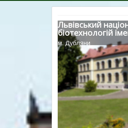
Львівський націо
біотехнологій іме
м. Дубляни