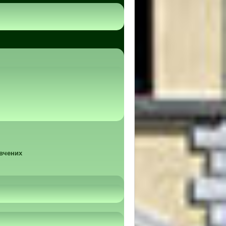
 вчених