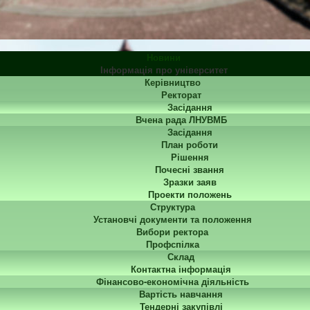
Новини
Інформація про університет
Керівництво
Ректорат
Засідання
Вчена рада ЛНУВМБ
Засідання
План роботи
Рішення
Почесні звання
Зразки заяв
Проекти положень
Структура
Установчі документи та положення
Вибори ректора
Профспілка
Склад
Контактна інформація
Фінансово-економічна діяльність
Вартість навчання
Тендерні закупівлі