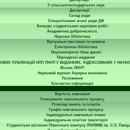
З сільськогосподарських наук
Дисертації
Склад ради
Спеціалізовані вчені ради ДФ
Конкурс студентських наукових робіт
Академічна доброчесність
Наукова бібліотека
Віртуальні виставки та новини
Електронна бібліотека
Наукометричні бази даних
Періодичні видання
КОВИХ ПУБЛІКАЦІЙ НПП ЛНУП У ВИДАННЯХ, ІНДЕКСОВАНИХ У НАУК
Вісник ЛНУП
Науковий журнал Аграрна економіка
Положення
Контактна інформація
Студенту
Вартість навчання
Планування навчального процесу
Розклад занять та іспитів
Графік навчального процесу
Індивідуальні навчальні плани
Індивідуальна освітня траєкторія
Студентське містечко Північного кампусу ЛНУВМБ ім. С.З. Ґжиць