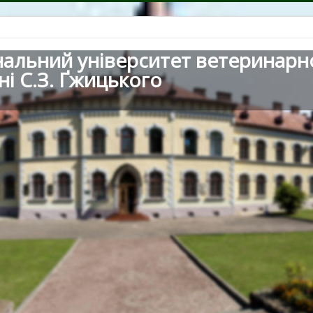
нальний університет ветеринарн
ні С.З. Ґжицького