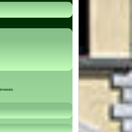
 вчених