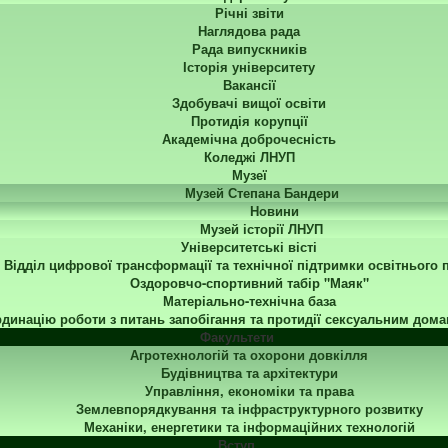
Річні звіти
Наглядова рада
Рада випускників
Історія університету
Вакансії
Здобувачі вищої освіти
Протидія корупції
Академічна доброчесність
Коледжі ЛНУП
Музеї
Музей Степана Бандери
Новини
Музей історії ЛНУП
Університетські вісті
Відділ цифрової трансформації та технічної підтримки освітнього 
Оздоровчо-спортивний табір "Маяк"
Матеріально-технічна база
динацію роботи з питань запобігання та протидії сексуальним дома
Факультети
Агротехнологій та охорони довкілля
Будівництва та архітектури
Управління, економіки та права
Землевпорядкування та інфраструктурного розвитку
Механіки, енергетики та інформаційних технологій
Вступ