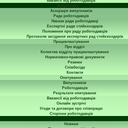
Вакансії від роботодавців
Випускнику
Асоціація випускників
Рада роботодавців
Накази ради роботодавці
Експертні ради стейкхолдерів
Положення про раду роботодавців
Протоколи засідання експертних рад стейкхолдерів
Працевлаштування
Про відділ
Колектив відділу працевлаштування
Нормативно-правові документи
Резюме
Співбесіда
Контакти
Опитування
Випускників
Роботодавців
Результати опитування
Вакансії від роботодавців
Онлайн зустрічі
Угоди та договори про співпрацю
Сторінки роботодавців
Центр перепідготовки та підвищення кваліфікації
Новини