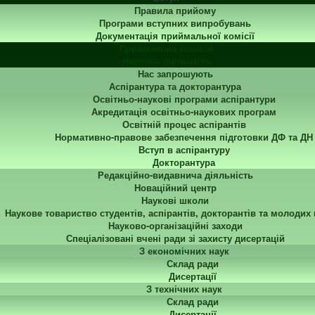
Правила прийому
Програми вступних випробувань
Документація приймальної комісії
Приймальна комісія
Наукова діяльність
Нас запрошують
Аспірантура та докторантура
Освітньо-наукові програми аспірантури
Акредитація освітньо-наукових програм
Освітній процес аспірантів
Нормативно-правове забезпечення підготовки ДФ та ДН
Вступ в аспірантуру
Докторантура
Редакційно-видавнича діяльність
Новаційний центр
Наукові школи
Наукове товариство студентів, аспірантів, докторантів та молодих
Науково-організаційні заходи
Спеціалізовані вчені ради зі захисту дисертацій
З економічних наук
Склад ради
Дисертації
З технічних наук
Склад ради
Дисертації