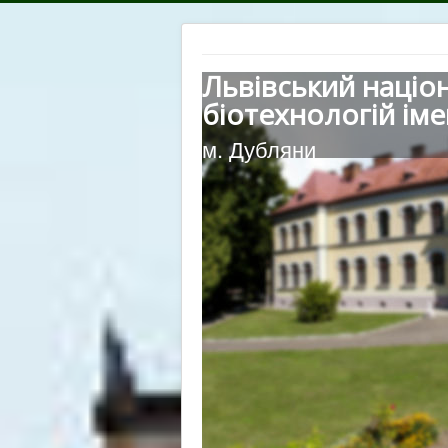
Львівський націо
біотехнологій іме
м. Дубляни