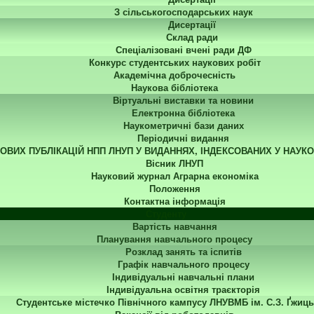
З сільськогосподарських наук
Дисертації
Склад ради
Спеціалізовані вчені ради ДФ
Конкурс студентських наукових робіт
Академічна доброчесність
Наукова бібліотека
Віртуальні виставки та новини
Електронна бібліотека
Наукометричні бази даних
Періодичні видання
КОВИХ ПУБЛІКАЦІЙ НПП ЛНУП У ВИДАННЯХ, ІНДЕКСОВАНИХ У НАУК
Вісник ЛНУП
Науковий журнал Аграрна економіка
Положення
Контактна інформація
Студенту
Вартість навчання
Планування навчального процесу
Розклад занять та іспитів
Графік навчального процесу
Індивідуальні навчальні плани
Індивідуальна освітня траєкторія
Студентське містечко Північного кампусу ЛНУВМБ ім. С.З. Ґжиць