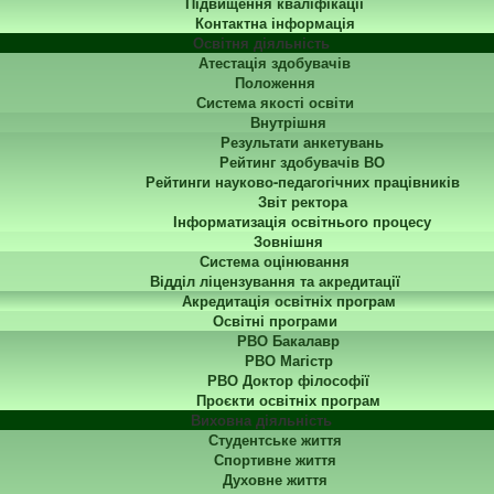
Підвищення кваліфікації
Контактна інформація
Освітня діяльність
Атестація здобувачів
Положення
Система якості освіти
Внутрішня
Результати анкетувань
Рейтинг здобувачів ВО
Рейтинги науково-педагогічних працівників
Звіт ректора
Інформатизація освітнього процесу
Зовнішня
Система оцінювання
Відділ ліцензування та акредитації
Акредитація освітніх програм
Освітні програми
РВО Бакалавр
РВО Магістр
РВО Доктор філософії
Проєкти освітніх програм
Виховна діяльність
Студентське життя
Спортивне життя
Духовне життя