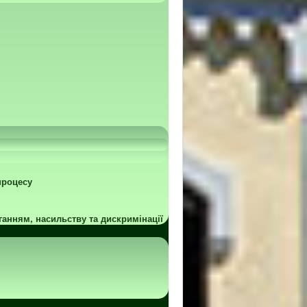
процесу
ганням, насильству та дискримінації