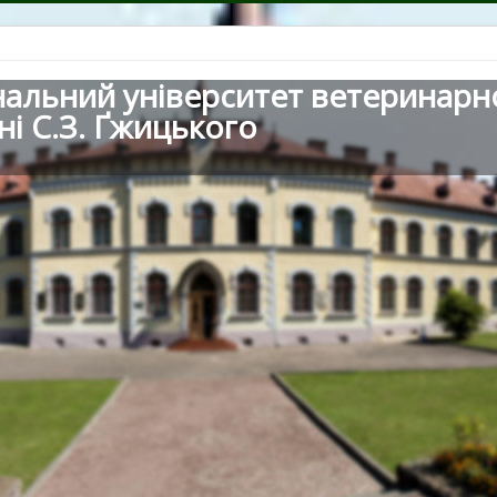
нальний університет ветеринарн
ні С.З. Ґжицького