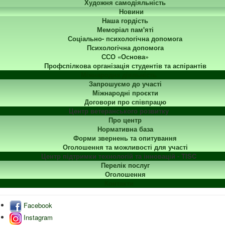
Художня самодіяльність
Новини
Наша гордість
Меморіал пам'яті
Соціально- психологічна допомога
Психологічна допомога
ССО «Основа»
Профспілкова організація студентів та аспірантів
Міжнародна діяльність
Запрошуємо до участі
Міжнародні проєкти
Договори про співпрацю
Центр ветеранського розвитку
Про центр
Нормативна база
Форми звернень та опитування
Оголошення та можливості для участі
Центр підтримки технологій та інновацій - TISC
Перелік послуг
Оголошення
Контакти
Facebook
Instagram