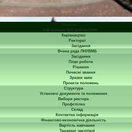
Новини
Інформація про університет
Керівництво
Ректорат
Засідання
Вчена рада ЛНУВМБ
Засідання
План роботи
Рішення
Почесні звання
Зразки заяв
Проекти положень
Структура
Установчі документи та положення
Вибори ректора
Профспілка
Склад
Контактна інформація
Фінансово-економічна діяльність
Вартість навчання
Тендерні закупівлі