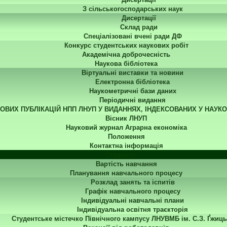
З сільськогосподарських наук
Дисертації
Склад ради
Спеціалізовані вчені ради ДФ
Конкурс студентських наукових робіт
Академічна доброчесність
Наукова бібліотека
Віртуальні виставки та новини
Електронна бібліотека
Наукометричні бази даних
Періодичні видання
КОВИХ ПУБЛІКАЦІЙ НПП ЛНУП У ВИДАННЯХ, ІНДЕКСОВАНИХ У НАУК
Вісник ЛНУП
Науковий журнал Аграрна економіка
Положення
Контактна інформація
Студенту
Вартість навчання
Планування навчального процесу
Розклад занять та іспитів
Графік навчального процесу
Індивідуальні навчальні плани
Індивідуальна освітня траєкторія
Студентське містечко Північного кампусу ЛНУВМБ ім. С.З. Ґжиць