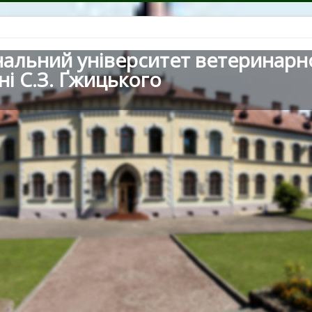
нальний університет ветеринарн
ні С.З. Ґжицького