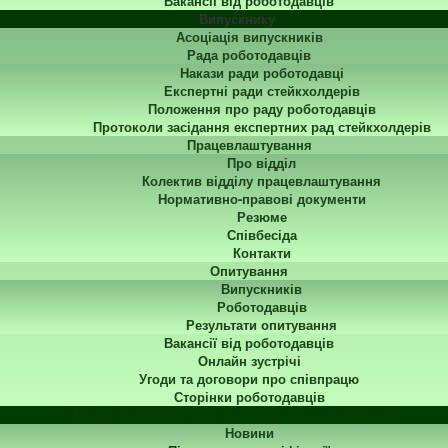
Вакансії від роботодавців
Випускнику
Асоціація випускників
Рада роботодавців
Накази ради роботодавці
Експертні ради стейкхолдерів
Положення про раду роботодавців
Протоколи засідання експертних рад стейкхолдерів
Працевлаштування
Про відділ
Колектив відділу працевлаштування
Нормативно-правові документи
Резюме
Співбесіда
Контакти
Опитування
Випускників
Роботодавців
Результати опитування
Вакансії від роботодавців
Онлайн зустрічі
Угоди та договори про співпрацю
Сторінки роботодавців
Центр перепідготовки та підвищення кваліфікації
Новини