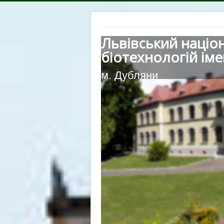
Львівський націо
біотехнологій іме
м. Дубляни