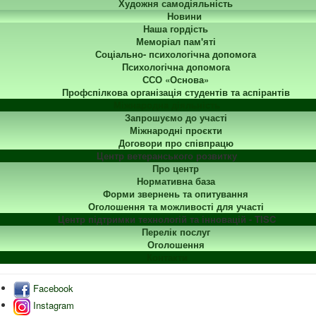
Художня самодіяльність
Новини
Наша гордість
Меморіал пам'яті
Соціально- психологічна допомога
Психологічна допомога
ССО «Основа»
Профспілкова організація студентів та аспірантів
Міжнародна діяльність
Запрошуємо до участі
Міжнародні проєкти
Договори про співпрацю
Центр ветеранського розвитку
Про центр
Нормативна база
Форми звернень та опитування
Оголошення та можливості для участі
Центр підтримки технологій та інновацій - TISC
Перелік послуг
Оголошення
Контакти
Facebook
Instagram