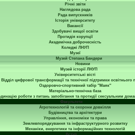
Річні звіти
Наглядова рада
Рада випускників
Історія університету
Вакансії
Здобувачі вищої освіти
Протидія корупції
Академічна доброчесність
Коледжі ЛНУП
Музеї
Музей Степана Бандери
Новини
Музей історії ЛНУП
Університетські вісті
Відділ цифрової трансформації та технічної підтримки освітнього 
Оздоровчо-спортивний табір "Маяк"
Матеріально-технічна база
динацію роботи з питань запобігання та протидії сексуальним дома
Факультети
Агротехнологій та охорони довкілля
Будівництва та архітектури
Управління, економіки та права
Землевпорядкування та інфраструктурного розвитку
Механіки, енергетики та інформаційних технологій
Вступ