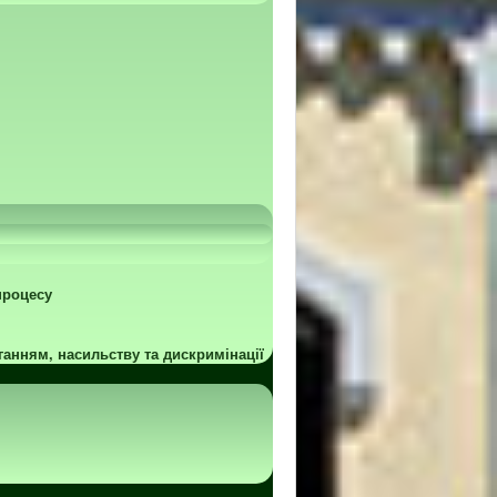
процесу
ганням, насильству та дискримінації