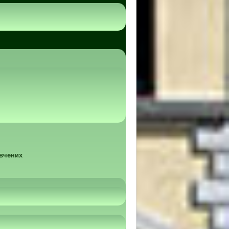
 вчених