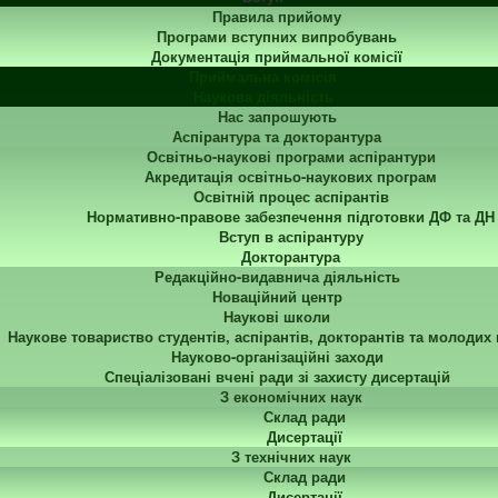
Правила прийому
Програми вступних випробувань
Документація приймальної комісії
Приймальна комісія
Наукова діяльність
Нас запрошують
Аспірантура та докторантура
Освітньо-наукові програми аспірантури
Акредитація освітньо-наукових програм
Освітній процес аспірантів
Нормативно-правове забезпечення підготовки ДФ та ДН
Вступ в аспірантуру
Докторантура
Редакційно-видавнича діяльність
Новаційний центр
Наукові школи
Наукове товариство студентів, аспірантів, докторантів та молодих
Науково-організаційні заходи
Спеціалізовані вчені ради зі захисту дисертацій
З економічних наук
Склад ради
Дисертації
З технічних наук
Склад ради
Дисертації