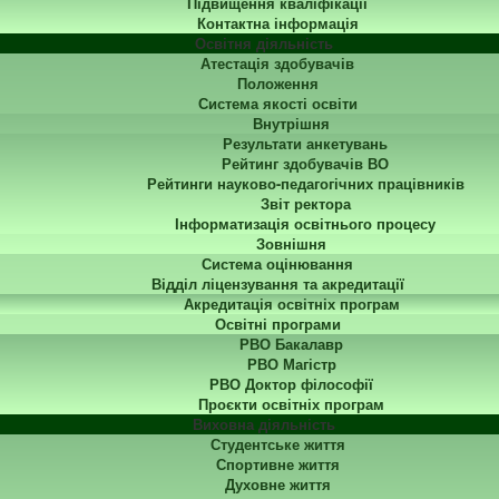
Підвищення кваліфікації
Контактна інформація
Освітня діяльність
Атестація здобувачів
Положення
Система якості освіти
Внутрішня
Результати анкетувань
Рейтинг здобувачів ВО
Рейтинги науково-педагогічних працівників
Звіт ректора
Інформатизація освітнього процесу
Зовнішня
Система оцінювання
Відділ ліцензування та акредитації
Акредитація освітніх програм
Освітні програми
РВО Бакалавр
РВО Магістр
РВО Доктор філософії
Проєкти освітніх програм
Виховна діяльність
Студентське життя
Спортивне життя
Духовне життя