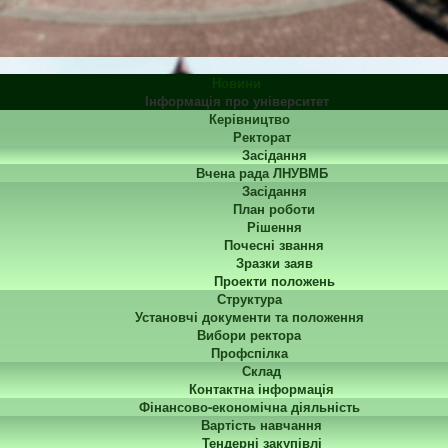
Новини
Інформація про університет
Керівництво
Ректорат
Засідання
Вчена рада ЛНУВМБ
Засідання
План роботи
Рішення
Почесні звання
Зразки заяв
Проекти положень
Структура
Установчі документи та положення
Вибори ректора
Профспілка
Склад
Контактна інформація
Фінансово-економічна діяльність
Вартість навчання
Тендерні закупівлі