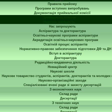
Правила прийому
Програми вступних випробувань
Документація приймальної комісії
Приймальна комісія
Наукова діяльність
Нас запрошують
Аспірантура та докторантура
Освітньо-наукові програми аспірантури
Акредитація освітньо-наукових програм
Освітній процес аспірантів
Нормативно-правове забезпечення підготовки ДФ та ДН
Вступ в аспірантуру
Докторантура
Редакційно-видавнича діяльність
Новаційний центр
Наукові школи
Наукове товариство студентів, аспірантів, докторантів та молодих
Науково-організаційні заходи
Спеціалізовані вчені ради зі захисту дисертацій
З економічних наук
Склад ради
Дисертації
З технічних наук
Склад ради
Дисертації