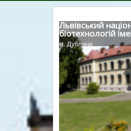
Львівський націо
біотехнологій іме
м. Дубляни