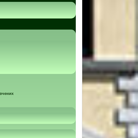
 вчених