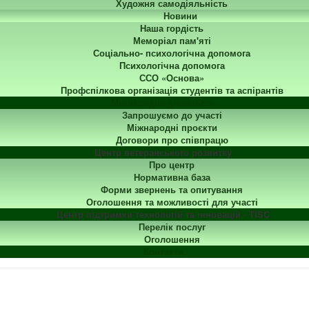
Художня самодіяльність
Новини
Наша гордість
Меморіал пам'яті
Соціально- психологічна допомога
Психологічна допомога
ССО «Основа»
Профспілкова організація студентів та аспірантів
Міжнародна діяльність
Запрошуємо до участі
Міжнародні проєкти
Договори про співпрацю
Центр ветеранського розвитку
Про центр
Нормативна база
Форми звернень та опитування
Оголошення та можливості для участі
Центр підтримки технологій та інновацій - TISC
Перелік послуг
Оголошення
Контакти