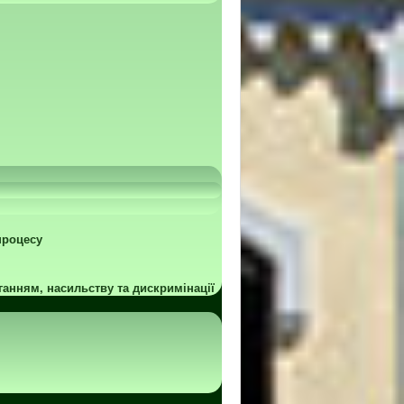
процесу
ганням, насильству та дискримінації