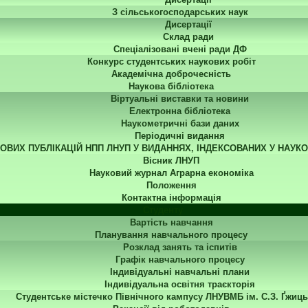
З сільськогосподарських наук
Дисертації
Склад ради
Спеціалізовані вчені ради ДФ
Конкурс студентських наукових робіт
Академічна доброчесність
Наукова бібліотека
Віртуальні виставки та новини
Електронна бібліотека
Наукометричні бази даних
Періодичні видання
КОВИХ ПУБЛІКАЦІЙ НПП ЛНУП У ВИДАННЯХ, ІНДЕКСОВАНИХ У НАУК
Вісник ЛНУП
Науковий журнал Аграрна економіка
Положення
Контактна інформація
Студенту
Вартість навчання
Планування навчального процесу
Розклад занять та іспитів
Графік навчального процесу
Індивідуальні навчальні плани
Індивідуальна освітня траєкторія
Студентське містечко Північного кампусу ЛНУВМБ ім. С.З. Ґжиць