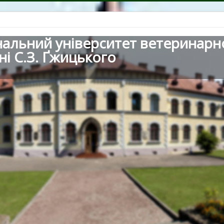
нальний університет ветеринарн
ні С.З. Ґжицького