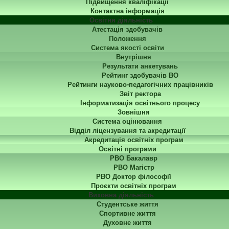
Підвищення кваліфікації
Контактна інформація
Освітня діяльність
Атестація здобувачів
Положення
Система якості освіти
Внутрішня
Результати анкетувань
Рейтинг здобувачів ВО
Рейтинги науково-педагогічних працівників
Звіт ректора
Інформатизація освітнього процесу
Зовнішня
Система оцінювання
Відділ ліцензування та акредитації
Акредитація освітніх програм
Освітні програми
РВО Бакалавр
РВО Магістр
РВО Доктор філософії
Проєкти освітніх програм
Виховна діяльність
Студентське життя
Спортивне життя
Духовне життя