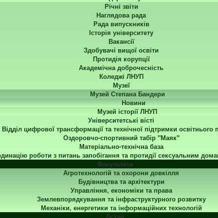
Річні звіти
Наглядова рада
Рада випускників
Історія університету
Вакансії
Здобувачі вищої освіти
Протидія корупції
Академічна доброчесність
Коледжі ЛНУП
Музеї
Музей Степана Бандери
Новини
Музей історії ЛНУП
Університетські вісті
Відділ цифрової трансформації та технічної підтримки освітнього 
Оздоровчо-спортивний табір "Маяк"
Матеріально-технічна база
динацію роботи з питань запобігання та протидії сексуальним дома
Факультети
Агротехнологій та охорони довкілля
Будівництва та архітектури
Управління, економіки та права
Землевпорядкування та інфраструктурного розвитку
Механіки, енергетики та інформаційних технологій
Вступ