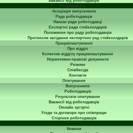
Вакансії від роботодавців
Випускнику
Асоціація випускників
Рада роботодавців
Накази ради роботодавці
Експертні ради стейкхолдерів
Положення про раду роботодавців
Протоколи засідання експертних рад стейкхолдерів
Працевлаштування
Про відділ
Колектив відділу працевлаштування
Нормативно-правові документи
Резюме
Співбесіда
Контакти
Опитування
Випускників
Роботодавців
Результати опитування
Вакансії від роботодавців
Онлайн зустрічі
Угоди та договори про співпрацю
Сторінки роботодавців
Центр перепідготовки та підвищення кваліфікації
Новини