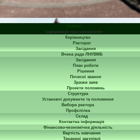
Новини
Інформація про університет
Керівництво
Ректорат
Засідання
Вчена рада ЛНУВМБ
Засідання
План роботи
Рішення
Почесні звання
Зразки заяв
Проекти положень
Структура
Установчі документи та положення
Вибори ректора
Профспілка
Склад
Контактна інформація
Фінансово-економічна діяльність
Вартість навчання
Тендерні закупівлі