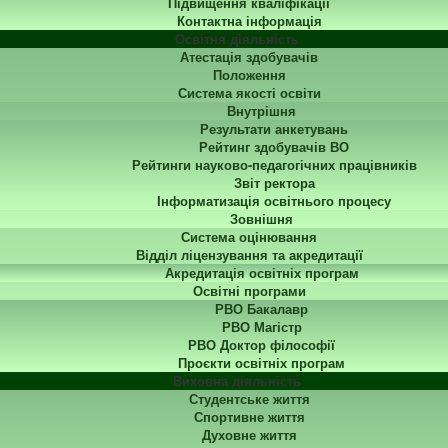
Підвищення кваліфікації
Контактна інформація
Освітня діяльність
Атестація здобувачів
Положення
Система якості освіти
Внутрішня
Результати анкетувань
Рейтинг здобувачів ВО
Рейтинги науково-педагогічних працівників
Звіт ректора
Інформатизація освітнього процесу
Зовнішня
Система оцінювання
Відділ ліцензування та акредитації
Акредитація освітніх програм
Освітні програми
РВО Бакалавр
РВО Магістр
РВО Доктор філософії
Проєкти освітніх програм
Виховна діяльність
Студентське життя
Спортивне життя
Духовне життя