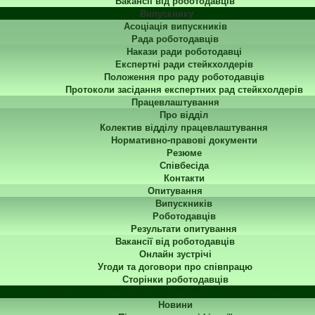
Вакансії від роботодавців
Випускнику
Асоціація випускників
Рада роботодавців
Накази ради роботодавці
Експертні ради стейкхолдерів
Положення про раду роботодавців
Протоколи засідання експертних рад стейкхолдерів
Працевлаштування
Про відділ
Колектив відділу працевлаштування
Нормативно-правові документи
Резюме
Співбесіда
Контакти
Опитування
Випускників
Роботодавців
Результати опитування
Вакансії від роботодавців
Онлайн зустрічі
Угоди та договори про співпрацю
Сторінки роботодавців
Центр перепідготовки та підвищення кваліфікації
Новини