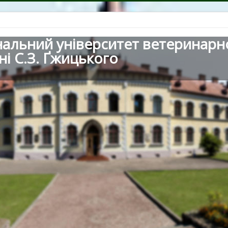
нальний університет ветеринарн
ні С.З. Ґжицького