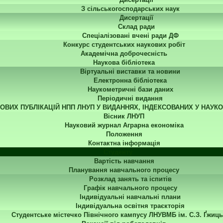
З сільськогосподарських наук
Дисертації
Склад ради
Спеціалізовані вчені ради ДФ
Конкурс студентських наукових робіт
Академічна доброчесність
Наукова бібліотека
Віртуальні виставки та новини
Електронна бібліотека
Наукометричні бази даних
Періодичні видання
КОВИХ ПУБЛІКАЦІЙ НПП ЛНУП У ВИДАННЯХ, ІНДЕКСОВАНИХ У НАУК
Вісник ЛНУП
Науковий журнал Аграрна економіка
Положення
Контактна інформація
Студенту
Вартість навчання
Планування навчального процесу
Розклад занять та іспитів
Графік навчального процесу
Індивідуальні навчальні плани
Індивідуальна освітня траєкторія
Студентське містечко Північного кампусу ЛНУВМБ ім. С.З. Ґжиць