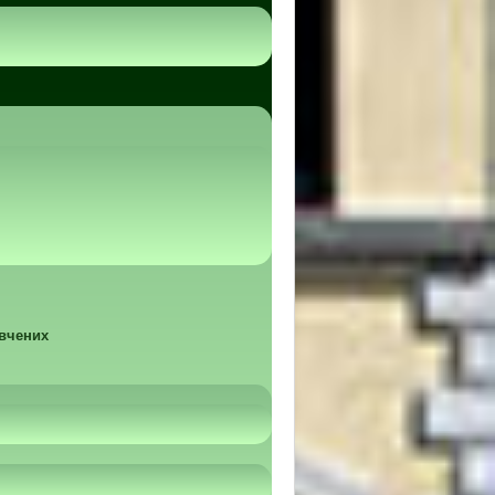
 вчених