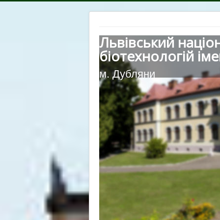
Львівський націо
біотехнологій іме
м. Дубляни