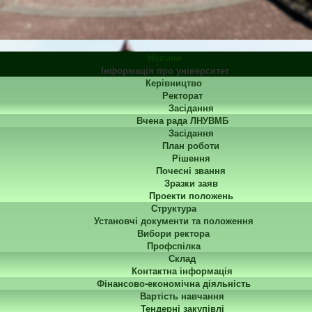
Новини
Інформація про університет
Керівництво
Ректорат
Засідання
Вчена рада ЛНУВМБ
Засідання
План роботи
Рішення
Почесні звання
Зразки заяв
Проекти положень
Структура
Установчі документи та положення
Вибори ректора
Профспілка
Склад
Контактна інформація
Фінансово-економічна діяльність
Вартість навчання
Тендерні закупівлі