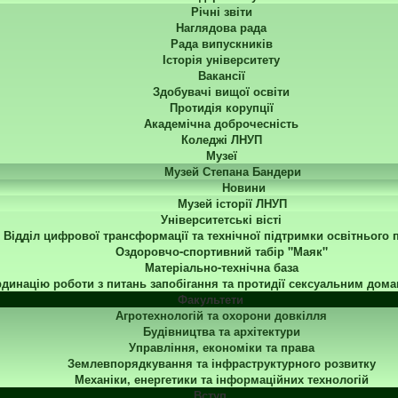
Річні звіти
Наглядова рада
Рада випускників
Історія університету
Вакансії
Здобувачі вищої освіти
Протидія корупції
Академічна доброчесність
Коледжі ЛНУП
Музеї
Музей Степана Бандери
Новини
Музей історії ЛНУП
Університетські вісті
Відділ цифрової трансформації та технічної підтримки освітнього 
Оздоровчо-спортивний табір "Маяк"
Матеріально-технічна база
динацію роботи з питань запобігання та протидії сексуальним дома
Факультети
Агротехнологій та охорони довкілля
Будівництва та архітектури
Управління, економіки та права
Землевпорядкування та інфраструктурного розвитку
Механіки, енергетики та інформаційних технологій
Вступ