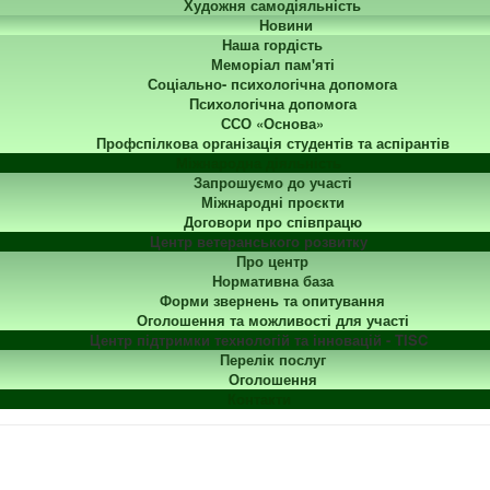
Художня самодіяльність
Новини
Наша гордість
Меморіал пам'яті
Соціально- психологічна допомога
Психологічна допомога
ССО «Основа»
Профспілкова організація студентів та аспірантів
Міжнародна діяльність
Запрошуємо до участі
Міжнародні проєкти
Договори про співпрацю
Центр ветеранського розвитку
Про центр
Нормативна база
Форми звернень та опитування
Оголошення та можливості для участі
Центр підтримки технологій та інновацій - TISC
Перелік послуг
Оголошення
Контакти