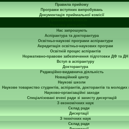
Правила прийому
Програми вступних випробувань
Документація приймальної комісії
Приймальна комісія
Наукова діяльність
Нас запрошують
Аспірантура та докторантура
Освітньо-наукові програми аспірантури
Акредитація освітньо-наукових програм
Освітній процес аспірантів
Нормативно-правове забезпечення підготовки ДФ та ДН
Вступ в аспірантуру
Докторантура
Редакційно-видавнича діяльність
Новаційний центр
Наукові школи
Наукове товариство студентів, аспірантів, докторантів та молодих
Науково-організаційні заходи
Спеціалізовані вчені ради зі захисту дисертацій
З економічних наук
Склад ради
Дисертації
З технічних наук
Склад ради
Дисертації