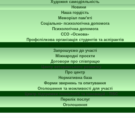
Художня самодіяльність
Новини
Наша гордість
Меморіал пам'яті
Соціально- психологічна допомога
Психологічна допомога
ССО «Основа»
Профспілкова організація студентів та аспірантів
Міжнародна діяльність
Запрошуємо до участі
Міжнародні проєкти
Договори про співпрацю
Центр ветеранського розвитку
Про центр
Нормативна база
Форми звернень та опитування
Оголошення та можливості для участі
Центр підтримки технологій та інновацій - TISC
Перелік послуг
Оголошення
Контакти