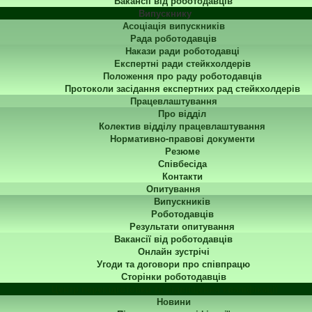
Вакансії від роботодавців
Випускнику
Асоціація випускників
Рада роботодавців
Накази ради роботодавці
Експертні ради стейкхолдерів
Положення про раду роботодавців
Протоколи засідання експертних рад стейкхолдерів
Працевлаштування
Про відділ
Колектив відділу працевлаштування
Нормативно-правові документи
Резюме
Співбесіда
Контакти
Опитування
Випускників
Роботодавців
Результати опитування
Вакансії від роботодавців
Онлайн зустрічі
Угоди та договори про співпрацю
Сторінки роботодавців
Центр перепідготовки та підвищення кваліфікації
Новини