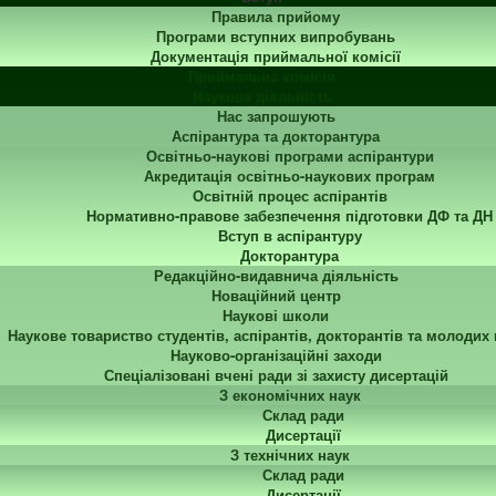
Правила прийому
Програми вступних випробувань
Документація приймальної комісії
Приймальна комісія
Наукова діяльність
Нас запрошують
Аспірантура та докторантура
Освітньо-наукові програми аспірантури
Акредитація освітньо-наукових програм
Освітній процес аспірантів
Нормативно-правове забезпечення підготовки ДФ та ДН
Вступ в аспірантуру
Докторантура
Редакційно-видавнича діяльність
Новаційний центр
Наукові школи
Наукове товариство студентів, аспірантів, докторантів та молодих
Науково-організаційні заходи
Спеціалізовані вчені ради зі захисту дисертацій
З економічних наук
Склад ради
Дисертації
З технічних наук
Склад ради
Дисертації