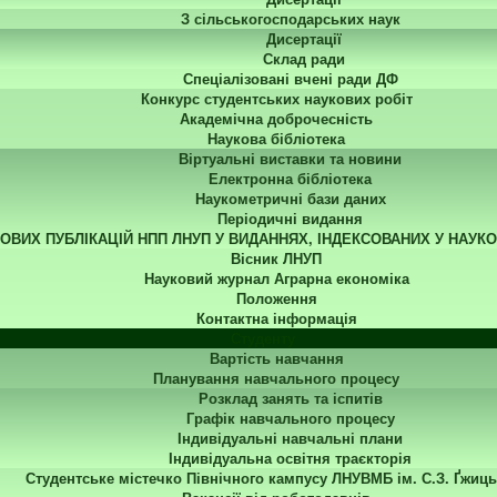
З сільськогосподарських наук
Дисертації
Склад ради
Спеціалізовані вчені ради ДФ
Конкурс студентських наукових робіт
Академічна доброчесність
Наукова бібліотека
Віртуальні виставки та новини
Електронна бібліотека
Наукометричні бази даних
Періодичні видання
КОВИХ ПУБЛІКАЦІЙ НПП ЛНУП У ВИДАННЯХ, ІНДЕКСОВАНИХ У НАУК
Вісник ЛНУП
Науковий журнал Аграрна економіка
Положення
Контактна інформація
Студенту
Вартість навчання
Планування навчального процесу
Розклад занять та іспитів
Графік навчального процесу
Індивідуальні навчальні плани
Індивідуальна освітня траєкторія
Студентське містечко Північного кампусу ЛНУВМБ ім. С.З. Ґжиць