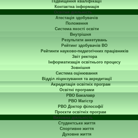
Підвищення кваліфікації
Контактна інформація
Освітня діяльність
Атестація здобувачів
Положення
Система якості освіти
Внутрішня
Результати анкетувань
Рейтинг здобувачів ВО
Рейтинги науково-педагогічних працівників
Звіт ректора
Інформатизація освітнього процесу
Зовнішня
Система оцінювання
Відділ ліцензування та акредитації
Акредитація освітніх програм
Освітні програми
РВО Бакалавр
РВО Магістр
РВО Доктор філософії
Проєкти освітніх програм
Виховна діяльність
Студентське життя
Спортивне життя
Духовне життя