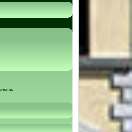
 вчених