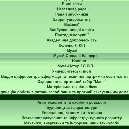
Річні звіти
Наглядова рада
Рада випускників
Історія університету
Вакансії
Здобувачі вищої освіти
Протидія корупції
Академічна доброчесність
Коледжі ЛНУП
Музеї
Музей Степана Бандери
Новини
Музей історії ЛНУП
Університетські вісті
Відділ цифрової трансформації та технічної підтримки освітнього 
Оздоровчо-спортивний табір "Маяк"
Матеріально-технічна база
динацію роботи з питань запобігання та протидії сексуальним дома
Факультети
Агротехнологій та охорони довкілля
Будівництва та архітектури
Управління, економіки та права
Землевпорядкування та інфраструктурного розвитку
Механіки, енергетики та інформаційних технологій
Вступ