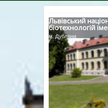
Львівський націо
біотехнологій іме
м. Дубляни