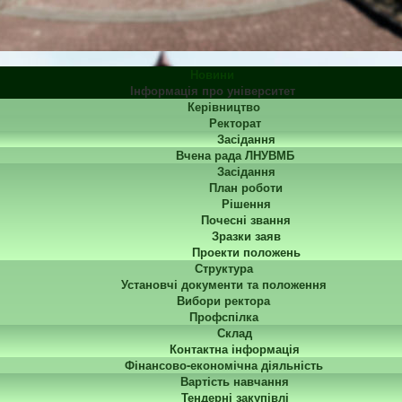
Новини
Інформація про університет
Керівництво
Ректорат
Засідання
Вчена рада ЛНУВМБ
Засідання
План роботи
Рішення
Почесні звання
Зразки заяв
Проекти положень
Структура
Установчі документи та положення
Вибори ректора
Профспілка
Склад
Контактна інформація
Фінансово-економічна діяльність
Вартість навчання
Тендерні закупівлі