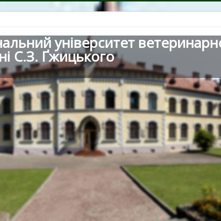
нальний університет ветеринарн
ні С.З. Ґжицького