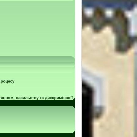
процесу
ганням, насильству та дискримінації