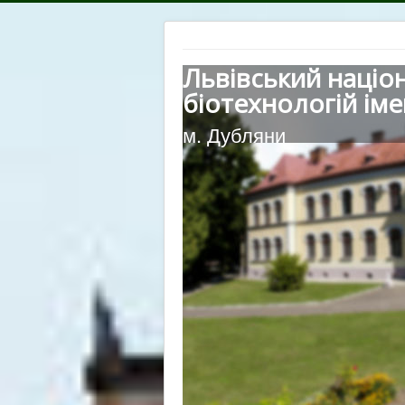
Львівський націо
біотехнологій іме
м. Дубляни