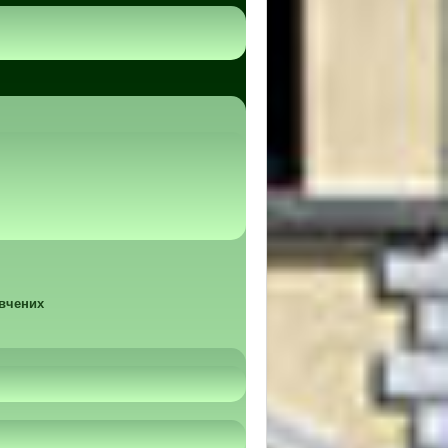
 вчених