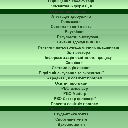
Підвищення кваліфікації
Контактна інформація
Освітня діяльність
Атестація здобувачів
Положення
Система якості освіти
Внутрішня
Результати анкетувань
Рейтинг здобувачів ВО
Рейтинги науково-педагогічних працівників
Звіт ректора
Інформатизація освітнього процесу
Зовнішня
Система оцінювання
Відділ ліцензування та акредитації
Акредитація освітніх програм
Освітні програми
РВО Бакалавр
РВО Магістр
РВО Доктор філософії
Проєкти освітніх програм
Виховна діяльність
Студентське життя
Спортивне життя
Духовне життя