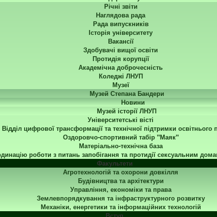
Річні звіти
Наглядова рада
Рада випускників
Історія університету
Вакансії
Здобувачі вищої освіти
Протидія корупції
Академічна доброчесність
Коледжі ЛНУП
Музеї
Музей Степана Бандери
Новини
Музей історії ЛНУП
Університетські вісті
Відділ цифрової трансформації та технічної підтримки освітнього 
Оздоровчо-спортивний табір "Маяк"
Матеріально-технічна база
динацію роботи з питань запобігання та протидії сексуальним дома
Факультети
Агротехнологій та охорони довкілля
Будівництва та архітектури
Управління, економіки та права
Землевпорядкування та інфраструктурного розвитку
Механіки, енергетики та інформаційних технологій
Вступ