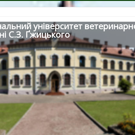
нальний університет ветеринарн
ні С.З. Ґжицького