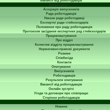
Вакансії від роботодавців
Випускнику
Асоціація випускників
Рада роботодавців
Накази ради роботодавці
Експертні ради стейкхолдерів
Положення про раду роботодавців
Протоколи засідання експертних рад стейкхолдерів
Працевлаштування
Про відділ
Колектив відділу працевлаштування
Нормативно-правові документи
Резюме
Співбесіда
Контакти
Опитування
Випускників
Роботодавців
Результати опитування
Вакансії від роботодавців
Онлайн зустрічі
Угоди та договори про співпрацю
Сторінки роботодавців
Центр перепідготовки та підвищення кваліфікації
Новини