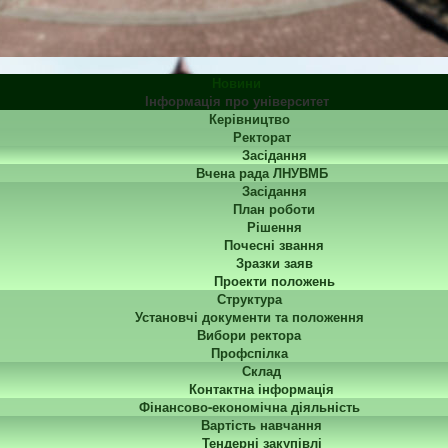
Новини
Інформація про університет
Керівництво
Ректорат
Засідання
Вчена рада ЛНУВМБ
Засідання
План роботи
Рішення
Почесні звання
Зразки заяв
Проекти положень
Структура
Установчі документи та положення
Вибори ректора
Профспілка
Склад
Контактна інформація
Фінансово-економічна діяльність
Вартість навчання
Тендерні закупівлі