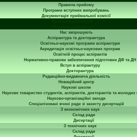
Правила прийому
Програми вступних випробувань
Документація приймальної комісії
Приймальна комісія
Наукова діяльність
Нас запрошують
Аспірантура та докторантура
Освітньо-наукові програми аспірантури
Акредитація освітньо-наукових програм
Освітній процес аспірантів
Нормативно-правове забезпечення підготовки ДФ та ДН
Вступ в аспірантуру
Докторантура
Редакційно-видавнича діяльність
Новаційний центр
Наукові школи
Наукове товариство студентів, аспірантів, докторантів та молодих
Науково-організаційні заходи
Спеціалізовані вчені ради зі захисту дисертацій
З економічних наук
Склад ради
Дисертації
З технічних наук
Склад ради
Дисертації