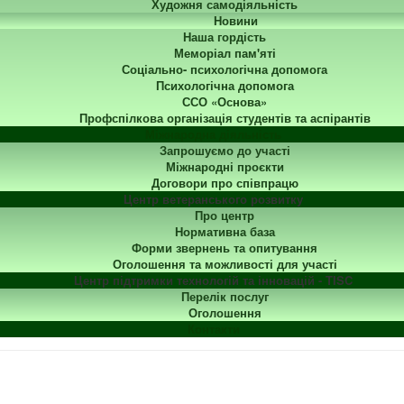
Художня самодіяльність
Новини
Наша гордість
Меморіал пам'яті
Соціально- психологічна допомога
Психологічна допомога
ССО «Основа»
Профспілкова організація студентів та аспірантів
Міжнародна діяльність
Запрошуємо до участі
Міжнародні проєкти
Договори про співпрацю
Центр ветеранського розвитку
Про центр
Нормативна база
Форми звернень та опитування
Оголошення та можливості для участі
Центр підтримки технологій та інновацій - TISC
Перелік послуг
Оголошення
Контакти