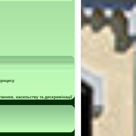
процесу
ганням, насильству та дискримінації