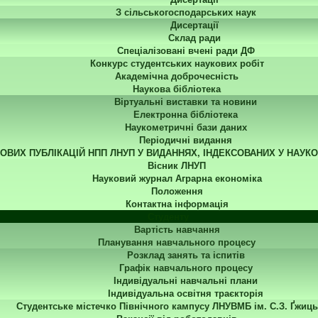
З сільськогосподарських наук
Дисертації
Склад ради
Спеціалізовані вчені ради ДФ
Конкурс студентських наукових робіт
Академічна доброчесність
Наукова бібліотека
Віртуальні виставки та новини
Електронна бібліотека
Наукометричні бази даних
Періодичні видання
КОВИХ ПУБЛІКАЦІЙ НПП ЛНУП У ВИДАННЯХ, ІНДЕКСОВАНИХ У НАУК
Вісник ЛНУП
Науковий журнал Аграрна економіка
Положення
Контактна інформація
Студенту
Вартість навчання
Планування навчального процесу
Розклад занять та іспитів
Графік навчального процесу
Індивідуальні навчальні плани
Індивідуальна освітня траєкторія
Студентське містечко Північного кампусу ЛНУВМБ ім. С.З. Ґжиць