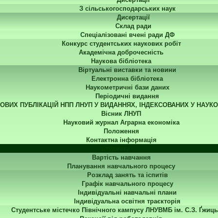
З сільськогосподарських наук
Дисертації
Склад ради
Спеціалізовані вчені ради ДФ
Конкурс студентських наукових робіт
Академічна доброчесність
Наукова бібліотека
Віртуальні виставки та новини
Електронна бібліотека
Наукометричні бази даних
Періодичні видання
КОВИХ ПУБЛІКАЦІЙ НПП ЛНУП У ВИДАННЯХ, ІНДЕКСОВАНИХ У НАУК
Вісник ЛНУП
Науковий журнал Аграрна економіка
Положення
Контактна інформація
Студенту
Вартість навчання
Планування навчального процесу
Розклад занять та іспитів
Графік навчального процесу
Індивідуальні навчальні плани
Індивідуальна освітня траєкторія
Студентське містечко Північного кампусу ЛНУВМБ ім. С.З. Ґжиць