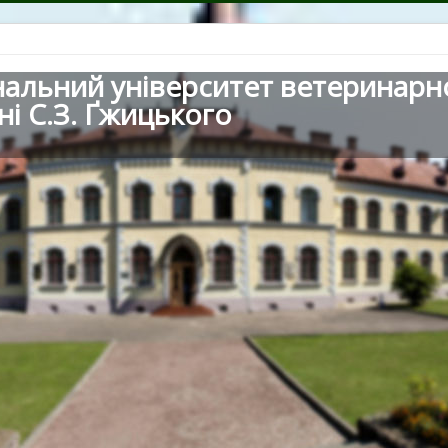
нальний університет ветеринарн
ні С.З. Ґжицького