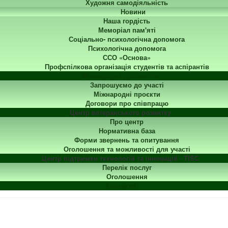
Художня самодіяльність
Новини
Наша гордість
Меморіал пам'яті
Соціально- психологічна допомога
Психологічна допомога
ССО «Основа»
Профспілкова організація студентів та аспірантів
Міжнародна діяльність
Запрошуємо до участі
Міжнародні проєкти
Договори про співпрацю
Центр ветеранського розвитку
Про центр
Нормативна база
Форми звернень та опитування
Оголошення та можливості для участі
Центр підтримки технологій та інновацій - TISC
Перелік послуг
Оголошення
Контакти