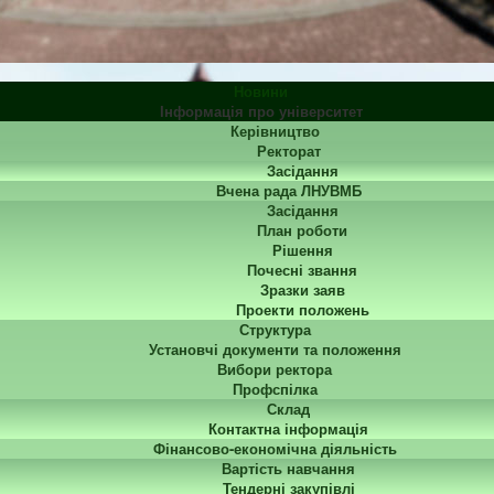
Новини
Інформація про університет
Керівництво
Ректорат
Засідання
Вчена рада ЛНУВМБ
Засідання
План роботи
Рішення
Почесні звання
Зразки заяв
Проекти положень
Структура
Установчі документи та положення
Вибори ректора
Профспілка
Склад
Контактна інформація
Фінансово-економічна діяльність
Вартість навчання
Тендерні закупівлі