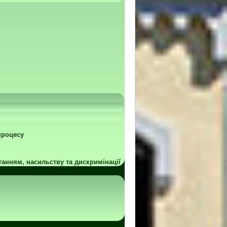
процесу
ганням, насильству та дискримінації