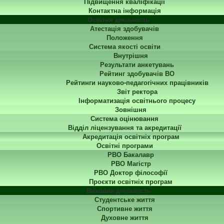
Підвищення кваліфікації
Контактна інформація
Освітня діяльність
Атестація здобувачів
Положення
Система якості освіти
Внутрішня
Результати анкетувань
Рейтинг здобувачів ВО
Рейтинги науково-педагогічних працівників
Звіт ректора
Інформатизація освітнього процесу
Зовнішня
Система оцінювання
Відділ ліцензування та акредитації
Акредитація освітніх програм
Освітні програми
РВО Бакалавр
РВО Магістр
РВО Доктор філософії
Проєкти освітніх програм
Виховна діяльність
Студентське життя
Спортивне життя
Духовне життя