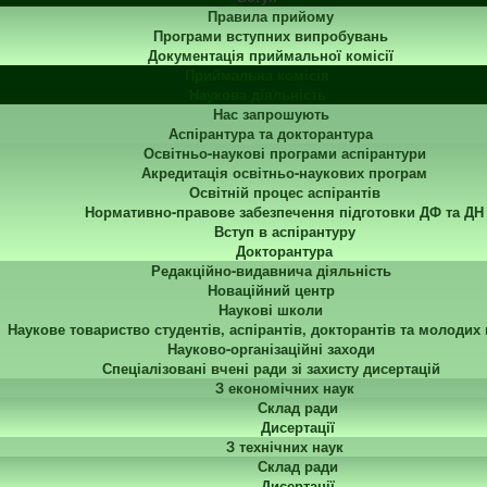
Правила прийому
Програми вступних випробувань
Документація приймальної комісії
Приймальна комісія
Наукова діяльність
Нас запрошують
Аспірантура та докторантура
Освітньо-наукові програми аспірантури
Акредитація освітньо-наукових програм
Освітній процес аспірантів
Нормативно-правове забезпечення підготовки ДФ та ДН
Вступ в аспірантуру
Докторантура
Редакційно-видавнича діяльність
Новаційний центр
Наукові школи
Наукове товариство студентів, аспірантів, докторантів та молодих
Науково-організаційні заходи
Спеціалізовані вчені ради зі захисту дисертацій
З економічних наук
Склад ради
Дисертації
З технічних наук
Склад ради
Дисертації