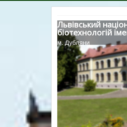
Львівський націо
біотехнологій іме
м. Дубляни