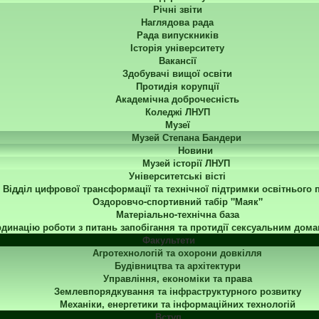
Річні звіти
Наглядова рада
Рада випускників
Історія університету
Вакансії
Здобувачі вищої освіти
Протидія корупції
Академічна доброчесність
Коледжі ЛНУП
Музеї
Музей Степана Бандери
Новини
Музей історії ЛНУП
Університетські вісті
Відділ цифрової трансформації та технічної підтримки освітнього 
Оздоровчо-спортивний табір "Маяк"
Матеріально-технічна база
динацію роботи з питань запобігання та протидії сексуальним дома
Факультети
Агротехнологій та охорони довкілля
Будівництва та архітектури
Управління, економіки та права
Землевпорядкування та інфраструктурного розвитку
Механіки, енергетики та інформаційних технологій
Вступ