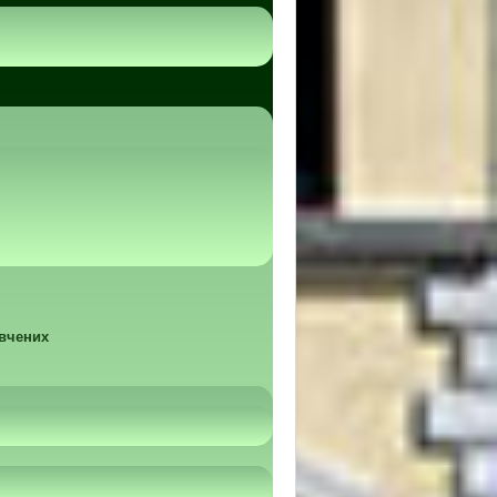
 вчених