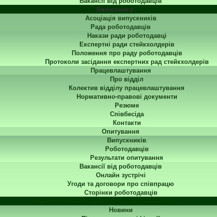
Вакансії від роботодавців
Випускнику
Асоціація випускників
Рада роботодавців
Накази ради роботодавці
Експертні ради стейкхолдерів
Положення про раду роботодавців
Протоколи засідання експертних рад стейкхолдерів
Працевлаштування
Про відділ
Колектив відділу працевлаштування
Нормативно-правові документи
Резюме
Співбесіда
Контакти
Опитування
Випускників
Роботодавців
Результати опитування
Вакансії від роботодавців
Онлайн зустрічі
Угоди та договори про співпрацю
Сторінки роботодавців
Центр перепідготовки та підвищення кваліфікації
Новини