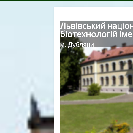
Львівський націо
біотехнологій іме
м. Дубляни