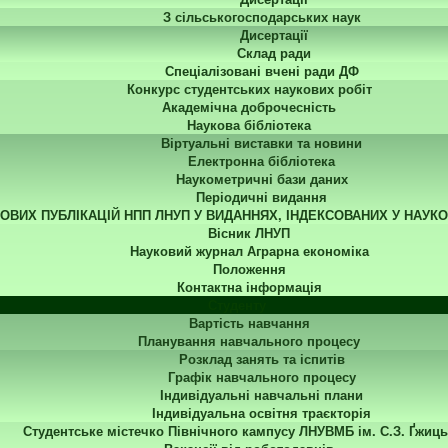
З сільськогосподарських наук
Дисертації
Склад ради
Спеціалізовані вчені ради ДФ
Конкурс студентських наукових робіт
Академічна доброчесність
Наукова бібліотека
Віртуальні виставки та новини
Електронна бібліотека
Наукометричні бази даних
Періодичні видання
КОВИХ ПУБЛІКАЦІЙ НПП ЛНУП У ВИДАННЯХ, ІНДЕКСОВАНИХ У НАУК
Вісник ЛНУП
Науковий журнал Аграрна економіка
Положення
Контактна інформація
Студенту
Вартість навчання
Планування навчального процесу
Розклад занять та іспитів
Графік навчального процесу
Індивідуальні навчальні плани
Індивідуальна освітня траєкторія
Студентське містечко Північного кампусу ЛНУВМБ ім. С.З. Ґжиць