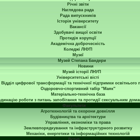
Річні звіти
Наглядова рада
Рада випускників
Історія університету
Вакансії
Здобувачі вищої освіти
Протидія корупції
Академічна доброчесність
Коледжі ЛНУП
Музеї
Музей Степана Бандери
Новини
Музей історії ЛНУП
Університетські вісті
Відділ цифрової трансформації та технічної підтримки освітнього 
Оздоровчо-спортивний табір "Маяк"
Матеріально-технічна база
динацію роботи з питань запобігання та протидії сексуальним дома
Факультети
Агротехнологій та охорони довкілля
Будівництва та архітектури
Управління, економіки та права
Землевпорядкування та інфраструктурного розвитку
Механіки, енергетики та інформаційних технологій
Вступ