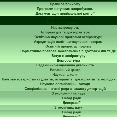
Правила прийому
Програми вступних випробувань
Документація приймальної комісії
Приймальна комісія
Наукова діяльність
Нас запрошують
Аспірантура та докторантура
Освітньо-наукові програми аспірантури
Акредитація освітньо-наукових програм
Освітній процес аспірантів
Нормативно-правове забезпечення підготовки ДФ та ДН
Вступ в аспірантуру
Докторантура
Редакційно-видавнича діяльність
Новаційний центр
Наукові школи
Наукове товариство студентів, аспірантів, докторантів та молодих
Науково-організаційні заходи
Спеціалізовані вчені ради зі захисту дисертацій
З економічних наук
Склад ради
Дисертації
З технічних наук
Склад ради
Дисертації