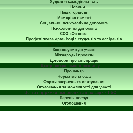
Художня самодіяльність
Новини
Наша гордість
Меморіал пам'яті
Соціально- психологічна допомога
Психологічна допомога
ССО «Основа»
Профспілкова організація студентів та аспірантів
Міжнародна діяльність
Запрошуємо до участі
Міжнародні проєкти
Договори про співпрацю
Центр ветеранського розвитку
Про центр
Нормативна база
Форми звернень та опитування
Оголошення та можливості для участі
Центр підтримки технологій та інновацій - TISC
Перелік послуг
Оголошення
Контакти