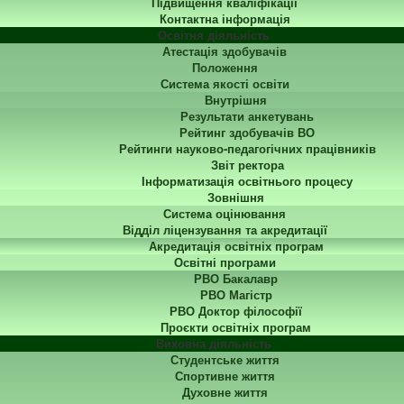
Підвищення кваліфікації
Контактна інформація
Освітня діяльність
Атестація здобувачів
Положення
Система якості освіти
Внутрішня
Результати анкетувань
Рейтинг здобувачів ВО
Рейтинги науково-педагогічних працівників
Звіт ректора
Інформатизація освітнього процесу
Зовнішня
Система оцінювання
Відділ ліцензування та акредитації
Акредитація освітніх програм
Освітні програми
РВО Бакалавр
РВО Магістр
РВО Доктор філософії
Проєкти освітніх програм
Виховна діяльність
Студентське життя
Спортивне життя
Духовне життя