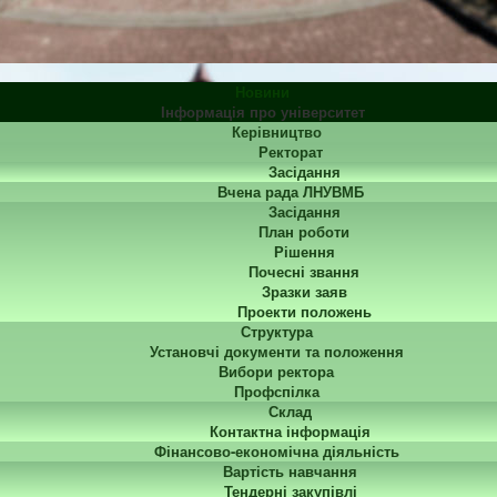
Новини
Інформація про університет
Керівництво
Ректорат
Засідання
Вчена рада ЛНУВМБ
Засідання
План роботи
Рішення
Почесні звання
Зразки заяв
Проекти положень
Структура
Установчі документи та положення
Вибори ректора
Профспілка
Склад
Контактна інформація
Фінансово-економічна діяльність
Вартість навчання
Тендерні закупівлі