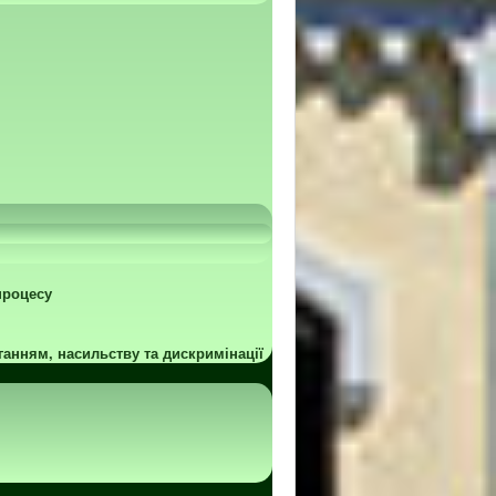
процесу
ганням, насильству та дискримінації