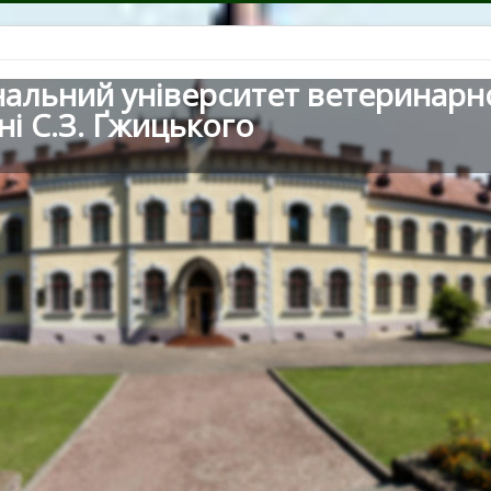
нальний університет ветеринарн
ні С.З. Ґжицького