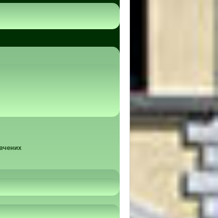
 вчених