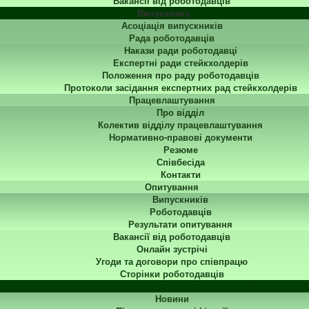
Вакансії від роботодавців
Випускнику
Асоціація випускників
Рада роботодавців
Накази ради роботодавці
Експертні ради стейкхолдерів
Положення про раду роботодавців
Протоколи засідання експертних рад стейкхолдерів
Працевлаштування
Про відділ
Колектив відділу працевлаштування
Нормативно-правові документи
Резюме
Співбесіда
Контакти
Опитування
Випускників
Роботодавців
Результати опитування
Вакансії від роботодавців
Онлайн зустрічі
Угоди та договори про співпрацю
Сторінки роботодавців
Центр перепідготовки та підвищення кваліфікації
Новини