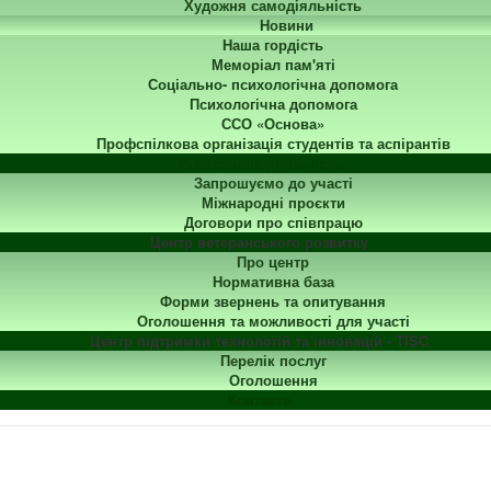
Художня самодіяльність
Новини
Наша гордість
Меморіал пам'яті
Соціально- психологічна допомога
Психологічна допомога
ССО «Основа»
Профспілкова організація студентів та аспірантів
Міжнародна діяльність
Запрошуємо до участі
Міжнародні проєкти
Договори про співпрацю
Центр ветеранського розвитку
Про центр
Нормативна база
Форми звернень та опитування
Оголошення та можливості для участі
Центр підтримки технологій та інновацій - TISC
Перелік послуг
Оголошення
Контакти