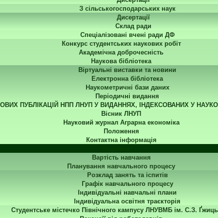
З сільськогосподарських наук
Дисертації
Склад ради
Спеціалізовані вчені ради ДФ
Конкурс студентських наукових робіт
Академічна доброчесність
Наукова бібліотека
Віртуальні виставки та новини
Електронна бібліотека
Наукометричні бази даних
Періодичні видання
КОВИХ ПУБЛІКАЦІЙ НПП ЛНУП У ВИДАННЯХ, ІНДЕКСОВАНИХ У НАУК
Вісник ЛНУП
Науковий журнал Аграрна економіка
Положення
Контактна інформація
Студенту
Вартість навчання
Планування навчального процесу
Розклад занять та іспитів
Графік навчального процесу
Індивідуальні навчальні плани
Індивідуальна освітня траєкторія
Студентське містечко Північного кампусу ЛНУВМБ ім. С.З. Ґжиць