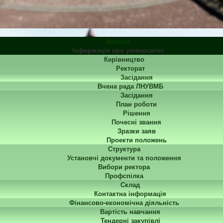
Новини
Інформація про університет
Керівництво
Ректорат
Засідання
Вчена рада ЛНУВМБ
Засідання
План роботи
Рішення
Почесні звання
Зразки заяв
Проекти положень
Структура
Установчі документи та положення
Вибори ректора
Профспілка
Склад
Контактна інформація
Фінансово-економічна діяльність
Вартість навчання
Тендерні закупівлі