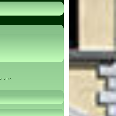
 вчених