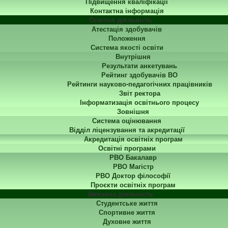
Підвищення кваліфікації
Контактна інформація
Освітня діяльність
Атестація здобувачів
Положення
Система якості освіти
Внутрішня
Результати анкетувань
Рейтинг здобувачів ВО
Рейтинги науково-педагогічних працівників
Звіт ректора
Інформатизація освітнього процесу
Зовнішня
Система оцінювання
Відділ ліцензування та акредитації
Акредитація освітніх програм
Освітні програми
РВО Бакалавр
РВО Магістр
РВО Доктор філософії
Проєкти освітніх програм
Виховна діяльність
Студентське життя
Спортивне життя
Духовне життя