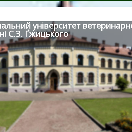
нальний університет ветеринарн
ні С.З. Ґжицького