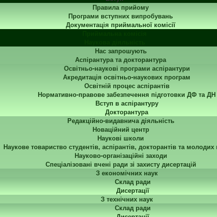
Правила прийому
Програми вступних випробувань
Документація приймальної комісії
Приймальна комісія
Наукова діяльність
Нас запрошують
Аспірантура та докторантура
Освітньо-наукові програми аспірантури
Акредитація освітньо-наукових програм
Освітній процес аспірантів
Нормативно-правове забезпечення підготовки ДФ та ДН
Вступ в аспірантуру
Докторантура
Редакційно-видавнича діяльність
Новаційний центр
Наукові школи
Наукове товариство студентів, аспірантів, докторантів та молодих
Науково-організаційні заходи
Спеціалізовані вчені ради зі захисту дисертацій
З економічних наук
Склад ради
Дисертації
З технічних наук
Склад ради
Дисертації