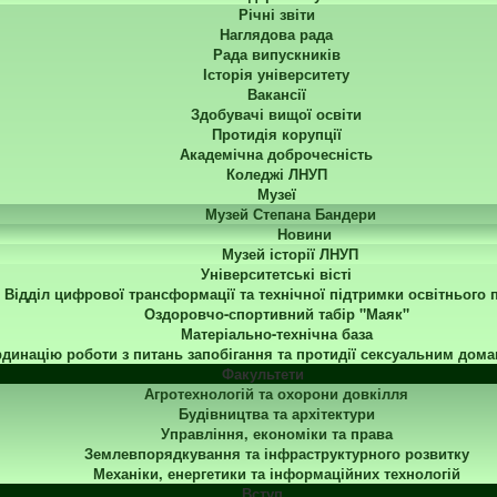
Річні звіти
Наглядова рада
Рада випускників
Історія університету
Вакансії
Здобувачі вищої освіти
Протидія корупції
Академічна доброчесність
Коледжі ЛНУП
Музеї
Музей Степана Бандери
Новини
Музей історії ЛНУП
Університетські вісті
Відділ цифрової трансформації та технічної підтримки освітнього 
Оздоровчо-спортивний табір "Маяк"
Матеріально-технічна база
динацію роботи з питань запобігання та протидії сексуальним дома
Факультети
Агротехнологій та охорони довкілля
Будівництва та архітектури
Управління, економіки та права
Землевпорядкування та інфраструктурного розвитку
Механіки, енергетики та інформаційних технологій
Вступ