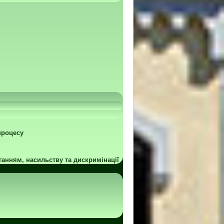
процесу
ганням, насильству та дискримінації