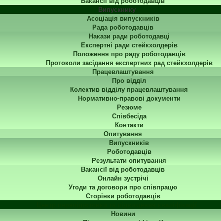
Вакансії від роботодавців
Випускнику
Асоціація випускників
Рада роботодавців
Накази ради роботодавці
Експертні ради стейкхолдерів
Положення про раду роботодавців
Протоколи засідання експертних рад стейкхолдерів
Працевлаштування
Про відділ
Колектив відділу працевлаштування
Нормативно-правові документи
Резюме
Співбесіда
Контакти
Опитування
Випускників
Роботодавців
Результати опитування
Вакансії від роботодавців
Онлайн зустрічі
Угоди та договори про співпрацю
Сторінки роботодавців
Центр перепідготовки та підвищення кваліфікації
Новини