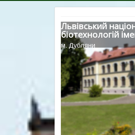
Львівський націо
біотехнологій іме
м. Дубляни