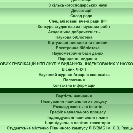
З сільськогосподарських наук
Дисертації
Склад ради
Спеціалізовані вчені ради ДФ
Конкурс студентських наукових робіт
Академічна доброчесність
Наукова бібліотека
Віртуальні виставки та новини
Електронна бібліотека
Наукометричні бази даних
Періодичні видання
КОВИХ ПУБЛІКАЦІЙ НПП ЛНУП У ВИДАННЯХ, ІНДЕКСОВАНИХ У НАУК
Вісник ЛНУП
Науковий журнал Аграрна економіка
Положення
Контактна інформація
Студенту
Вартість навчання
Планування навчального процесу
Розклад занять та іспитів
Графік навчального процесу
Індивідуальні навчальні плани
Індивідуальна освітня траєкторія
Студентське містечко Північного кампусу ЛНУВМБ ім. С.З. Ґжиць