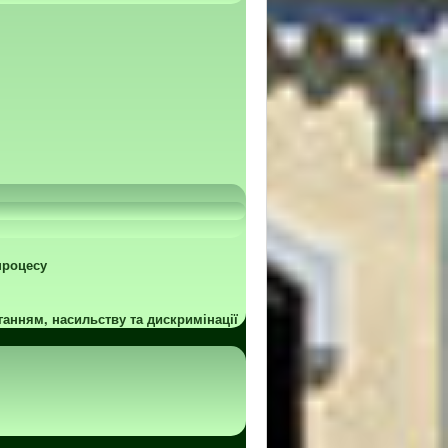
процесу
ганням, насильству та дискримінації