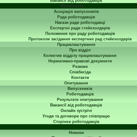
Вакансії від роботодавців
Випускнику
Асоціація випускників
Рада роботодавців
Накази ради роботодавці
Експертні ради стейкхолдерів
Положення про раду роботодавців
Протоколи засідання експертних рад стейкхолдерів
Працевлаштування
Про відділ
Колектив відділу працевлаштування
Нормативно-правові документи
Резюме
Співбесіда
Контакти
Опитування
Випускників
Роботодавців
Результати опитування
Вакансії від роботодавців
Онлайн зустрічі
Угоди та договори про співпрацю
Сторінки роботодавців
Центр перепідготовки та підвищення кваліфікації
Новини