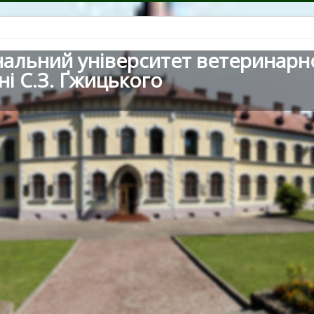
нальний університет ветеринарн
ні С.З. Ґжицького