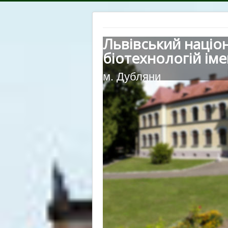
Львівський націо
біотехнологій іме
м. Дубляни