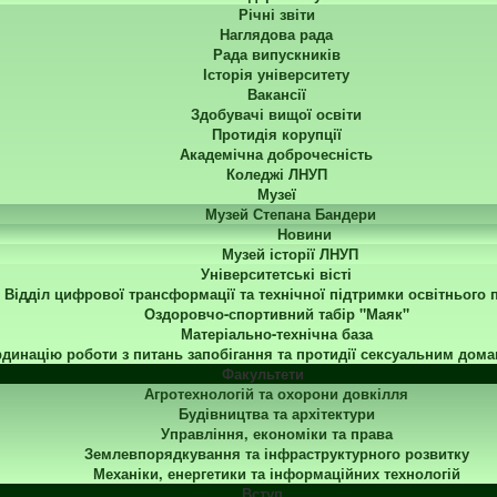
Річні звіти
Наглядова рада
Рада випускників
Історія університету
Вакансії
Здобувачі вищої освіти
Протидія корупції
Академічна доброчесність
Коледжі ЛНУП
Музеї
Музей Степана Бандери
Новини
Музей історії ЛНУП
Університетські вісті
Відділ цифрової трансформації та технічної підтримки освітнього 
Оздоровчо-спортивний табір "Маяк"
Матеріально-технічна база
динацію роботи з питань запобігання та протидії сексуальним дома
Факультети
Агротехнологій та охорони довкілля
Будівництва та архітектури
Управління, економіки та права
Землевпорядкування та інфраструктурного розвитку
Механіки, енергетики та інформаційних технологій
Вступ