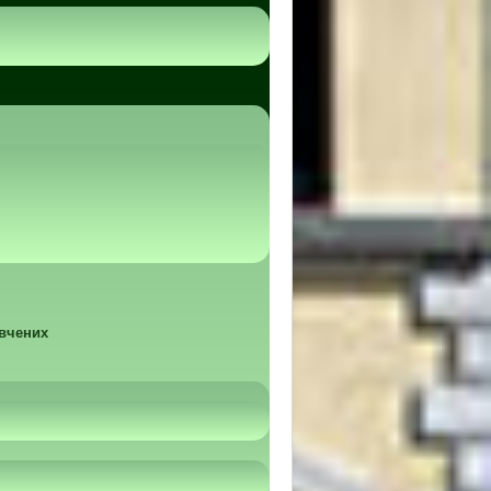
 вчених