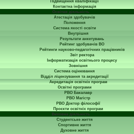
Підвищення кваліфікації
Контактна інформація
Освітня діяльність
Атестація здобувачів
Положення
Система якості освіти
Внутрішня
Результати анкетувань
Рейтинг здобувачів ВО
Рейтинги науково-педагогічних працівників
Звіт ректора
Інформатизація освітнього процесу
Зовнішня
Система оцінювання
Відділ ліцензування та акредитації
Акредитація освітніх програм
Освітні програми
РВО Бакалавр
РВО Магістр
РВО Доктор філософії
Проєкти освітніх програм
Виховна діяльність
Студентське життя
Спортивне життя
Духовне життя