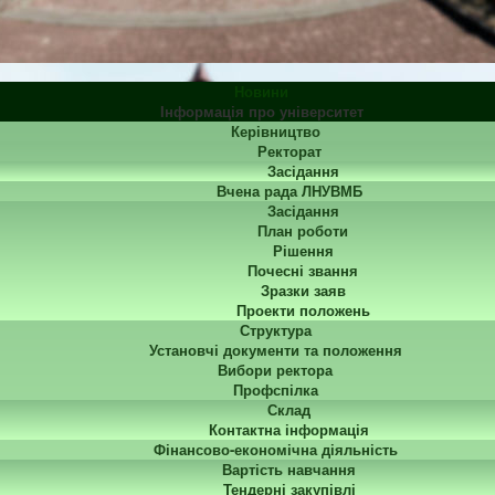
Новини
Інформація про університет
Керівництво
Ректорат
Засідання
Вчена рада ЛНУВМБ
Засідання
План роботи
Рішення
Почесні звання
Зразки заяв
Проекти положень
Структура
Установчі документи та положення
Вибори ректора
Профспілка
Склад
Контактна інформація
Фінансово-економічна діяльність
Вартість навчання
Тендерні закупівлі