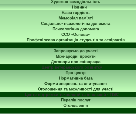
Художня самодіяльність
Новини
Наша гордість
Меморіал пам'яті
Соціально- психологічна допомога
Психологічна допомога
ССО «Основа»
Профспілкова організація студентів та аспірантів
Міжнародна діяльність
Запрошуємо до участі
Міжнародні проєкти
Договори про співпрацю
Центр ветеранського розвитку
Про центр
Нормативна база
Форми звернень та опитування
Оголошення та можливості для участі
Центр підтримки технологій та інновацій - TISC
Перелік послуг
Оголошення
Контакти