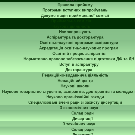
Правила прийому
Програми вступних випробувань
Документація приймальної комісії
Приймальна комісія
Наукова діяльність
Нас запрошують
Аспірантура та докторантура
Освітньо-наукові програми аспірантури
Акредитація освітньо-наукових програм
Освітній процес аспірантів
Нормативно-правове забезпечення підготовки ДФ та ДН
Вступ в аспірантуру
Докторантура
Редакційно-видавнича діяльність
Новаційний центр
Наукові школи
Наукове товариство студентів, аспірантів, докторантів та молодих
Науково-організаційні заходи
Спеціалізовані вчені ради зі захисту дисертацій
З економічних наук
Склад ради
Дисертації
З технічних наук
Склад ради
Дисертації