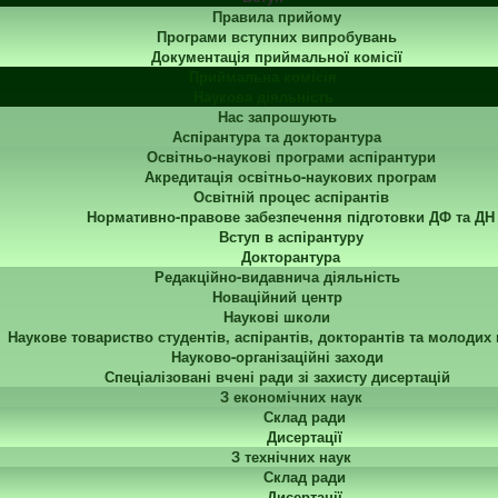
Правила прийому
Програми вступних випробувань
Документація приймальної комісії
Приймальна комісія
Наукова діяльність
Нас запрошують
Аспірантура та докторантура
Освітньо-наукові програми аспірантури
Акредитація освітньо-наукових програм
Освітній процес аспірантів
Нормативно-правове забезпечення підготовки ДФ та ДН
Вступ в аспірантуру
Докторантура
Редакційно-видавнича діяльність
Новаційний центр
Наукові школи
Наукове товариство студентів, аспірантів, докторантів та молодих
Науково-організаційні заходи
Спеціалізовані вчені ради зі захисту дисертацій
З економічних наук
Склад ради
Дисертації
З технічних наук
Склад ради
Дисертації