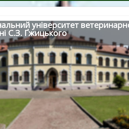
нальний університет ветеринарн
ні С.З. Ґжицького