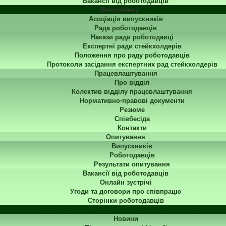
Вакансії від роботодавців
Випускнику
Асоціація випускників
Рада роботодавців
Накази ради роботодавці
Експертні ради стейкхолдерів
Положення про раду роботодавців
Протоколи засідання експертних рад стейкхолдерів
Працевлаштування
Про відділ
Колектив відділу працевлаштування
Нормативно-правові документи
Резюме
Співбесіда
Контакти
Опитування
Випускників
Роботодавців
Результати опитування
Вакансії від роботодавців
Онлайн зустрічі
Угоди та договори про співпрацю
Сторінки роботодавців
Центр перепідготовки та підвищення кваліфікації
Новини