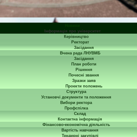
Новини
Інформація про університет
Керівництво
Ректорат
Засідання
Вчена рада ЛНУВМБ
Засідання
План роботи
Рішення
Почесні звання
Зразки заяв
Проекти положень
Структура
Установчі документи та положення
Вибори ректора
Профспілка
Склад
Контактна інформація
Фінансово-економічна діяльність
Вартість навчання
Тендерні закупівлі