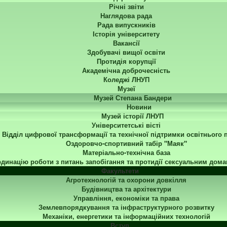
Річні звіти
Наглядова рада
Рада випускників
Історія університету
Вакансії
Здобувачі вищої освіти
Протидія корупції
Академічна доброчесність
Коледжі ЛНУП
Музеї
Музей Степана Бандери
Новини
Музей історії ЛНУП
Університетські вісті
Відділ цифрової трансформації та технічної підтримки освітнього 
Оздоровчо-спортивний табір "Маяк"
Матеріально-технічна база
динацію роботи з питань запобігання та протидії сексуальним дома
Факультети
Агротехнологій та охорони довкілля
Будівництва та архітектури
Управління, економіки та права
Землевпорядкування та інфраструктурного розвитку
Механіки, енергетики та інформаційних технологій
Вступ