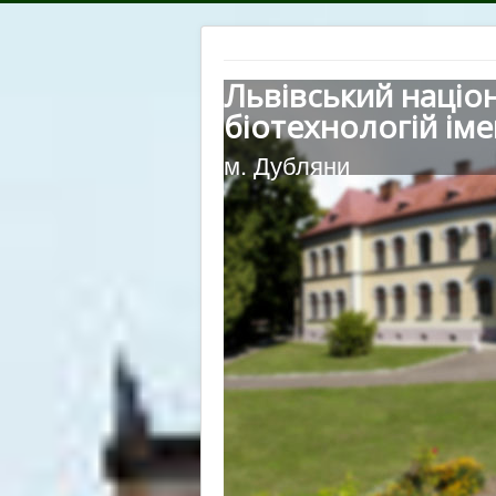
Львівський націо
біотехнологій іме
м. Дубляни