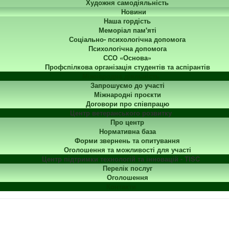
Художня самодіяльність
Новини
Наша гордість
Меморіал пам'яті
Соціально- психологічна допомога
Психологічна допомога
ССО «Основа»
Профспілкова організація студентів та аспірантів
Міжнародна діяльність
Запрошуємо до участі
Міжнародні проєкти
Договори про співпрацю
Центр ветеранського розвитку
Про центр
Нормативна база
Форми звернень та опитування
Оголошення та можливості для участі
Центр підтримки технологій та інновацій - TISC
Перелік послуг
Оголошення
Контакти