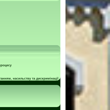
процесу
ганням, насильству та дискримінації