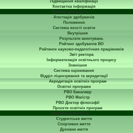
Підвищення кваліфікації
Контактна інформація
Освітня діяльність
Атестація здобувачів
Положення
Система якості освіти
Внутрішня
Результати анкетувань
Рейтинг здобувачів ВО
Рейтинги науково-педагогічних працівників
Звіт ректора
Інформатизація освітнього процесу
Зовнішня
Система оцінювання
Відділ ліцензування та акредитації
Акредитація освітніх програм
Освітні програми
РВО Бакалавр
РВО Магістр
РВО Доктор філософії
Проєкти освітніх програм
Виховна діяльність
Студентське життя
Спортивне життя
Духовне життя