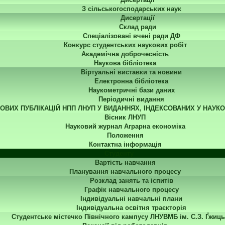
З сільськогосподарських наук
Дисертації
Склад ради
Спеціалізовані вчені ради ДФ
Конкурс студентських наукових робіт
Академічна доброчесність
Наукова бібліотека
Віртуальні виставки та новини
Електронна бібліотека
Наукометричні бази даних
Періодичні видання
КОВИХ ПУБЛІКАЦІЙ НПП ЛНУП У ВИДАННЯХ, ІНДЕКСОВАНИХ У НАУК
Вісник ЛНУП
Науковий журнал Аграрна економіка
Положення
Контактна інформація
Студенту
Вартість навчання
Планування навчального процесу
Розклад занять та іспитів
Графік навчального процесу
Індивідуальні навчальні плани
Індивідуальна освітня траєкторія
Студентське містечко Північного кампусу ЛНУВМБ ім. С.З. Ґжиць