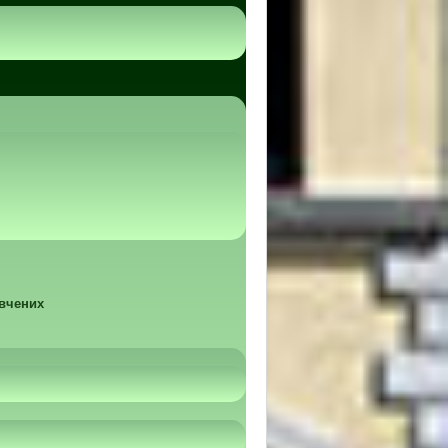
 вчених