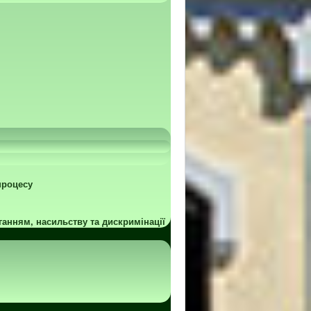
процесу
ганням, насильству та дискримінації