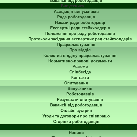
Вакансії від роботодавців
Випускнику
Асоціація випускників
Рада роботодавців
Накази ради роботодавці
Експертні ради стейкхолдерів
Положення про раду роботодавців
Протоколи засідання експертних рад стейкхолдерів
Працевлаштування
Про відділ
Колектив відділу працевлаштування
Нормативно-правові документи
Резюме
Співбесіда
Контакти
Опитування
Випускників
Роботодавців
Результати опитування
Вакансії від роботодавців
Онлайн зустрічі
Угоди та договори про співпрацю
Сторінки роботодавців
Центр перепідготовки та підвищення кваліфікації
Новини