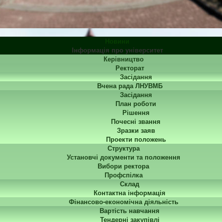
Новини
Інформація про університет
Керівництво
Ректорат
Засідання
Вчена рада ЛНУВМБ
Засідання
План роботи
Рішення
Почесні звання
Зразки заяв
Проекти положень
Структура
Установчі документи та положення
Вибори ректора
Профспілка
Склад
Контактна інформація
Фінансово-економічна діяльність
Вартість навчання
Тендерні закупівлі