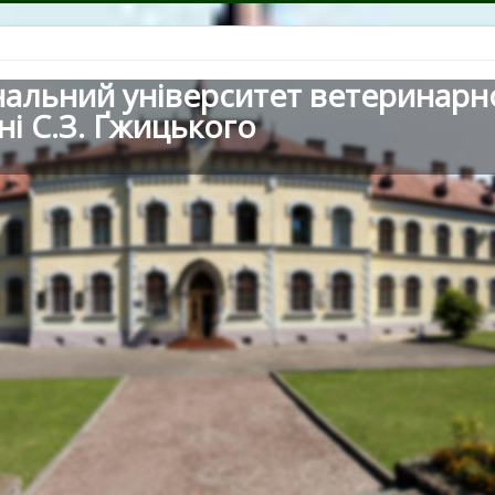
нальний університет ветеринарн
ні С.З. Ґжицького