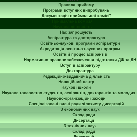
Правила прийому
Програми вступних випробувань
Документація приймальної комісії
Приймальна комісія
Наукова діяльність
Нас запрошують
Аспірантура та докторантура
Освітньо-наукові програми аспірантури
Акредитація освітньо-наукових програм
Освітній процес аспірантів
Нормативно-правове забезпечення підготовки ДФ та ДН
Вступ в аспірантуру
Докторантура
Редакційно-видавнича діяльність
Новаційний центр
Наукові школи
Наукове товариство студентів, аспірантів, докторантів та молодих
Науково-організаційні заходи
Спеціалізовані вчені ради зі захисту дисертацій
З економічних наук
Склад ради
Дисертації
З технічних наук
Склад ради
Дисертації