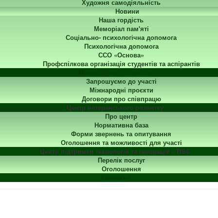
Художня самодіяльність
Новини
Наша гордість
Меморіал пам'яті
Соціально- психологічна допомога
Психологічна допомога
ССО «Основа»
Профспілкова організація студентів та аспірантів
Міжнародна діяльність
Запрошуємо до участі
Міжнародні проєкти
Договори про співпрацю
Центр ветеранського розвитку
Про центр
Нормативна база
Форми звернень та опитування
Оголошення та можливості для участі
Центр підтримки технологій та інновацій - TISC
Перелік послуг
Оголошення
Контакти