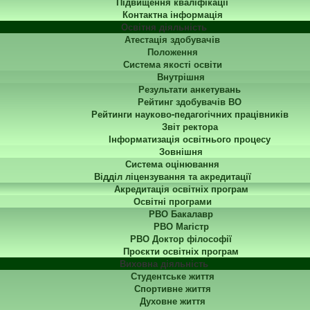
Підвищення кваліфікації
Контактна інформація
Освітня діяльність
Атестація здобувачів
Положення
Система якості освіти
Внутрішня
Результати анкетувань
Рейтинг здобувачів ВО
Рейтинги науково-педагогічних працівників
Звіт ректора
Інформатизація освітнього процесу
Зовнішня
Система оцінювання
Відділ ліцензування та акредитації
Акредитація освітніх програм
Освітні програми
РВО Бакалавр
РВО Магістр
РВО Доктор філософії
Проєкти освітніх програм
Виховна діяльність
Студентське життя
Спортивне життя
Духовне життя