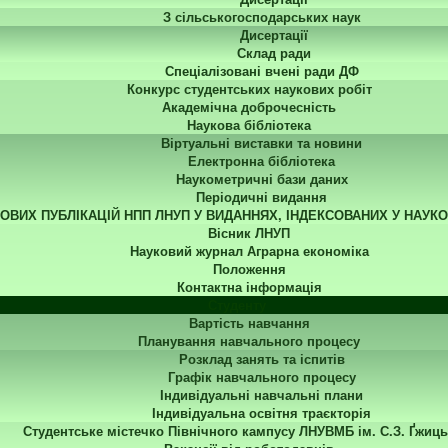
З сільськогосподарських наук
Дисертації
Склад ради
Спеціалізовані вчені ради ДФ
Конкурс студентських наукових робіт
Академічна доброчесність
Наукова бібліотека
Віртуальні виставки та новини
Електронна бібліотека
Наукометричні бази даних
Періодичні видання
КОВИХ ПУБЛІКАЦІЙ НПП ЛНУП У ВИДАННЯХ, ІНДЕКСОВАНИХ У НАУК
Вісник ЛНУП
Науковий журнал Аграрна економіка
Положення
Контактна інформація
Студенту
Вартість навчання
Планування навчального процесу
Розклад занять та іспитів
Графік навчального процесу
Індивідуальні навчальні плани
Індивідуальна освітня траєкторія
Студентське містечко Північного кампусу ЛНУВМБ ім. С.З. Ґжиць