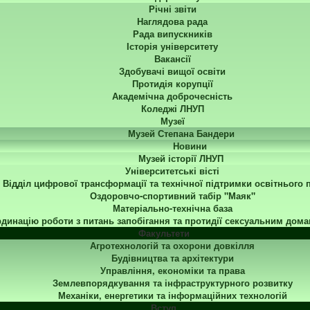
Річні звіти
Наглядова рада
Рада випускників
Історія університету
Вакансії
Здобувачі вищої освіти
Протидія корупції
Академічна доброчесність
Коледжі ЛНУП
Музеї
Музей Степана Бандери
Новини
Музей історії ЛНУП
Університетські вісті
Відділ цифрової трансформації та технічної підтримки освітнього 
Оздоровчо-спортивний табір "Маяк"
Матеріально-технічна база
динацію роботи з питань запобігання та протидії сексуальним дома
Факультети
Агротехнологій та охорони довкілля
Будівництва та архітектури
Управління, економіки та права
Землевпорядкування та інфраструктурного розвитку
Механіки, енергетики та інформаційних технологій
Вступ