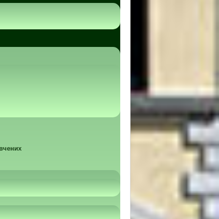
 вчених