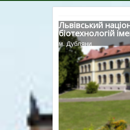
Львівський націо
біотехнологій іме
м. Дубляни