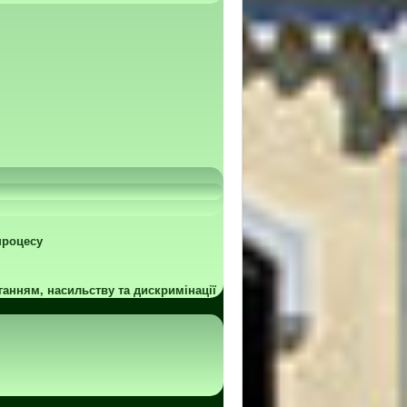
процесу
ганням, насильству та дискримінації