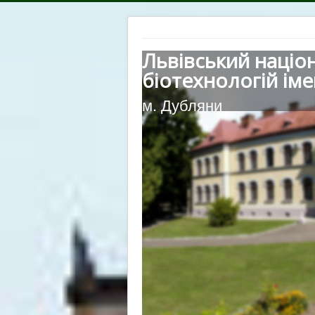
Львівський націо
біотехнологій іме
м. Дубляни