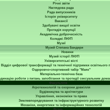
Річні звіти
Наглядова рада
Рада випускників
Історія університету
Вакансії
Здобувачі вищої освіти
Протидія корупції
Академічна доброчесність
Коледжі ЛНУП
Музеї
Музей Степана Бандери
Новини
Музей історії ЛНУП
Університетські вісті
Відділ цифрової трансформації та технічної підтримки освітнього 
Оздоровчо-спортивний табір "Маяк"
Матеріально-технічна база
динацію роботи з питань запобігання та протидії сексуальним дома
Факультети
Агротехнологій та охорони довкілля
Будівництва та архітектури
Управління, економіки та права
Землевпорядкування та інфраструктурного розвитку
Механіки, енергетики та інформаційних технологій
Вступ