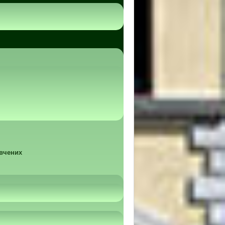
 вчених