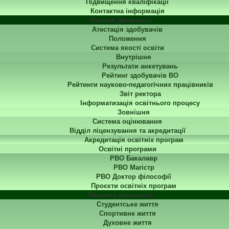
Підвищення кваліфікації
Контактна інформація
Освітня діяльність
Атестація здобувачів
Положення
Система якості освіти
Внутрішня
Результати анкетувань
Рейтинг здобувачів ВО
Рейтинги науково-педагогічних працівників
Звіт ректора
Інформатизація освітнього процесу
Зовнішня
Система оцінювання
Відділ ліцензування та акредитації
Акредитація освітніх програм
Освітні програми
РВО Бакалавр
РВО Магістр
РВО Доктор філософії
Проєкти освітніх програм
Виховна діяльність
Студентське життя
Спортивне життя
Духовне життя