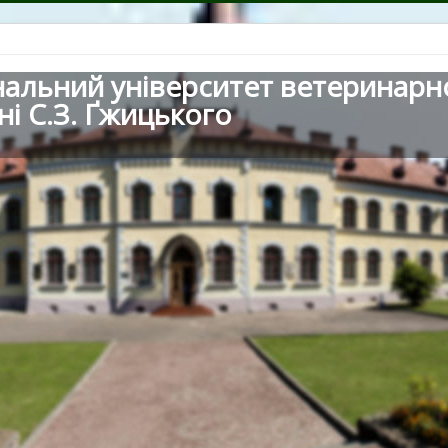
нальний університет ветеринарн
ні С.З. Ґжицького