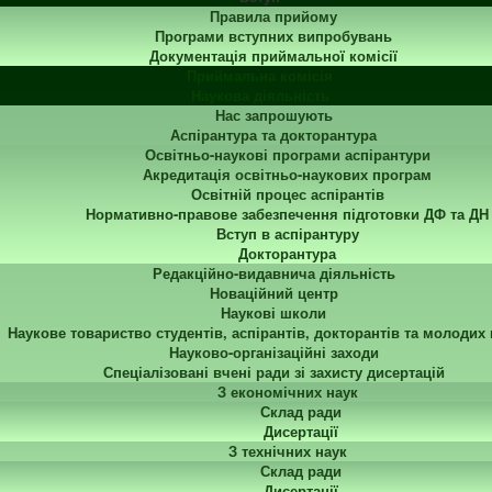
Правила прийому
Програми вступних випробувань
Документація приймальної комісії
Приймальна комісія
Наукова діяльність
Нас запрошують
Аспірантура та докторантура
Освітньо-наукові програми аспірантури
Акредитація освітньо-наукових програм
Освітній процес аспірантів
Нормативно-правове забезпечення підготовки ДФ та ДН
Вступ в аспірантуру
Докторантура
Редакційно-видавнича діяльність
Новаційний центр
Наукові школи
Наукове товариство студентів, аспірантів, докторантів та молодих
Науково-організаційні заходи
Спеціалізовані вчені ради зі захисту дисертацій
З економічних наук
Склад ради
Дисертації
З технічних наук
Склад ради
Дисертації