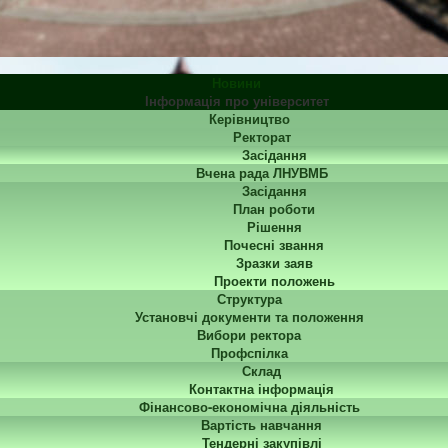
Новини
Інформація про університет
Керівництво
Ректорат
Засідання
Вчена рада ЛНУВМБ
Засідання
План роботи
Рішення
Почесні звання
Зразки заяв
Проекти положень
Структура
Установчі документи та положення
Вибори ректора
Профспілка
Склад
Контактна інформація
Фінансово-економічна діяльність
Вартість навчання
Тендерні закупівлі