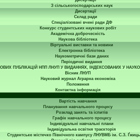
З сільськогосподарських наук
Дисертації
Склад ради
Спеціалізовані вчені ради ДФ
Конкурс студентських наукових робіт
Академічна доброчесність
Наукова бібліотека
Віртуальні виставки та новини
Електронна бібліотека
Наукометричні бази даних
Періодичні видання
КОВИХ ПУБЛІКАЦІЙ НПП ЛНУП У ВИДАННЯХ, ІНДЕКСОВАНИХ У НАУК
Вісник ЛНУП
Науковий журнал Аграрна економіка
Положення
Контактна інформація
Студенту
Вартість навчання
Планування навчального процесу
Розклад занять та іспитів
Графік навчального процесу
Індивідуальні навчальні плани
Індивідуальна освітня траєкторія
Студентське містечко Північного кампусу ЛНУВМБ ім. С.З. Ґжиць