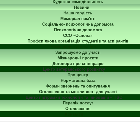
Художня самодіяльність
Новини
Наша гордість
Меморіал пам'яті
Соціально- психологічна допомога
Психологічна допомога
ССО «Основа»
Профспілкова організація студентів та аспірантів
Міжнародна діяльність
Запрошуємо до участі
Міжнародні проєкти
Договори про співпрацю
Центр ветеранського розвитку
Про центр
Нормативна база
Форми звернень та опитування
Оголошення та можливості для участі
Центр підтримки технологій та інновацій - TISC
Перелік послуг
Оголошення
Контакти