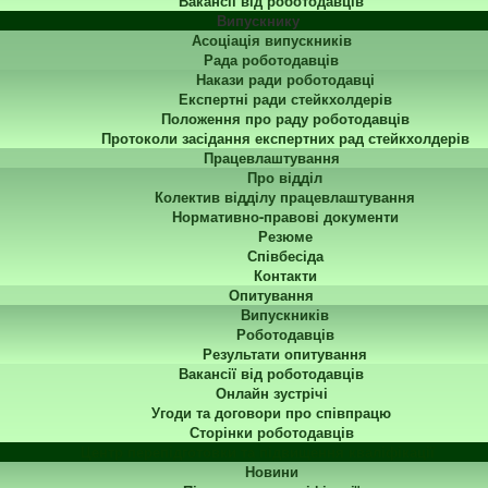
Вакансії від роботодавців
Випускнику
Асоціація випускників
Рада роботодавців
Накази ради роботодавці
Експертні ради стейкхолдерів
Положення про раду роботодавців
Протоколи засідання експертних рад стейкхолдерів
Працевлаштування
Про відділ
Колектив відділу працевлаштування
Нормативно-правові документи
Резюме
Співбесіда
Контакти
Опитування
Випускників
Роботодавців
Результати опитування
Вакансії від роботодавців
Онлайн зустрічі
Угоди та договори про співпрацю
Сторінки роботодавців
Центр перепідготовки та підвищення кваліфікації
Новини