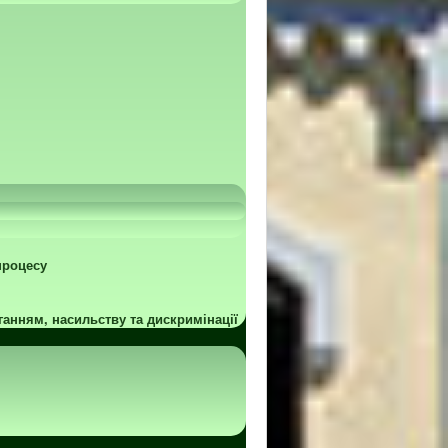
процесу
ганням, насильству та дискримінації