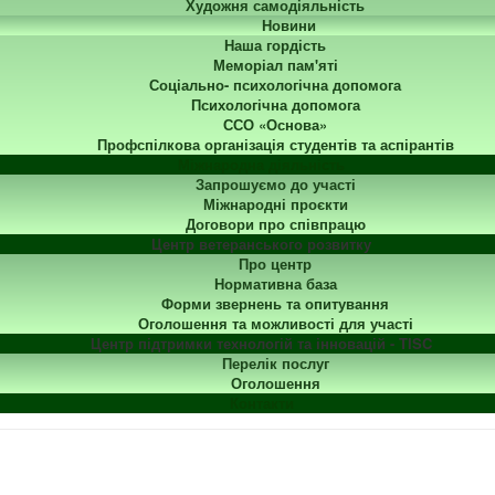
Художня самодіяльність
Новини
Наша гордість
Меморіал пам'яті
Соціально- психологічна допомога
Психологічна допомога
ССО «Основа»
Профспілкова організація студентів та аспірантів
Міжнародна діяльність
Запрошуємо до участі
Міжнародні проєкти
Договори про співпрацю
Центр ветеранського розвитку
Про центр
Нормативна база
Форми звернень та опитування
Оголошення та можливості для участі
Центр підтримки технологій та інновацій - TISC
Перелік послуг
Оголошення
Контакти