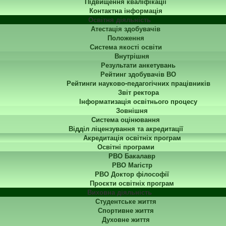
Підвищення кваліфікації
Контактна інформація
Освітня діяльність
Атестація здобувачів
Положення
Система якості освіти
Внутрішня
Результати анкетувань
Рейтинг здобувачів ВО
Рейтинги науково-педагогічних працівників
Звіт ректора
Інформатизація освітнього процесу
Зовнішня
Система оцінювання
Відділ ліцензування та акредитації
Акредитація освітніх програм
Освітні програми
РВО Бакалавр
РВО Магістр
РВО Доктор філософії
Проєкти освітніх програм
Виховна діяльність
Студентське життя
Спортивне життя
Духовне життя