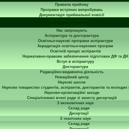
Правила прийому
Програми вступних випробувань
Документація приймальної комісії
Приймальна комісія
Наукова діяльність
Нас запрошують
Аспірантура та докторантура
Освітньо-наукові програми аспірантури
Акредитація освітньо-наукових програм
Освітній процес аспірантів
Нормативно-правове забезпечення підготовки ДФ та ДН
Вступ в аспірантуру
Докторантура
Редакційно-видавнича діяльність
Новаційний центр
Наукові школи
Наукове товариство студентів, аспірантів, докторантів та молодих
Науково-організаційні заходи
Спеціалізовані вчені ради зі захисту дисертацій
З економічних наук
Склад ради
Дисертації
З технічних наук
Склад ради
Дисертації