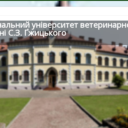
нальний університет ветеринарн
ні С.З. Ґжицького