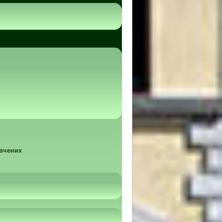
 вчених