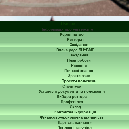
Новини
Інформація про університет
Керівництво
Ректорат
Засідання
Вчена рада ЛНУВМБ
Засідання
План роботи
Рішення
Почесні звання
Зразки заяв
Проекти положень
Структура
Установчі документи та положення
Вибори ректора
Профспілка
Склад
Контактна інформація
Фінансово-економічна діяльність
Вартість навчання
Тендерні закупівлі