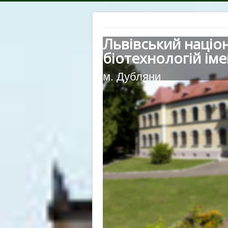
Львівський націо
біотехнологій іме
м. Дубляни