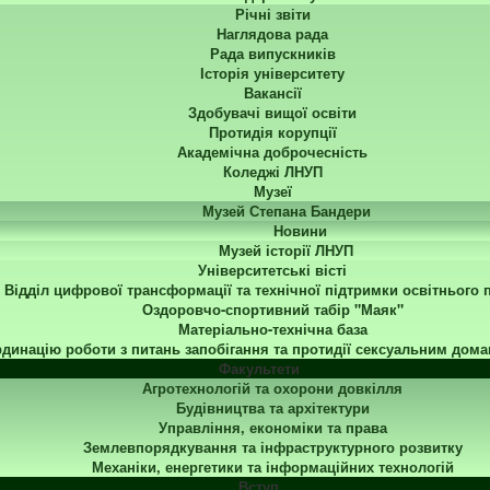
Річні звіти
Наглядова рада
Рада випускників
Історія університету
Вакансії
Здобувачі вищої освіти
Протидія корупції
Академічна доброчесність
Коледжі ЛНУП
Музеї
Музей Степана Бандери
Новини
Музей історії ЛНУП
Університетські вісті
Відділ цифрової трансформації та технічної підтримки освітнього 
Оздоровчо-спортивний табір "Маяк"
Матеріально-технічна база
динацію роботи з питань запобігання та протидії сексуальним дома
Факультети
Агротехнологій та охорони довкілля
Будівництва та архітектури
Управління, економіки та права
Землевпорядкування та інфраструктурного розвитку
Механіки, енергетики та інформаційних технологій
Вступ