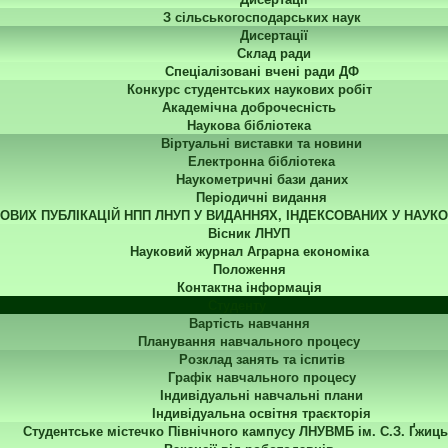
З сільськогосподарських наук
Дисертації
Склад ради
Спеціалізовані вчені ради ДФ
Конкурс студентських наукових робіт
Академічна доброчесність
Наукова бібліотека
Віртуальні виставки та новини
Електронна бібліотека
Наукометричні бази даних
Періодичні видання
КОВИХ ПУБЛІКАЦІЙ НПП ЛНУП У ВИДАННЯХ, ІНДЕКСОВАНИХ У НАУК
Вісник ЛНУП
Науковий журнал Аграрна економіка
Положення
Контактна інформація
Студенту
Вартість навчання
Планування навчального процесу
Розклад занять та іспитів
Графік навчального процесу
Індивідуальні навчальні плани
Індивідуальна освітня траєкторія
Студентське містечко Північного кампусу ЛНУВМБ ім. С.З. Ґжиць