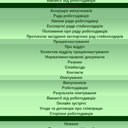
Вакансії від роботодавців
Випускнику
Асоціація випускників
Рада роботодавців
Накази ради роботодавці
Експертні ради стейкхолдерів
Положення про раду роботодавців
Протоколи засідання експертних рад стейкхолдерів
Працевлаштування
Про відділ
Колектив відділу працевлаштування
Нормативно-правові документи
Резюме
Співбесіда
Контакти
Опитування
Випускників
Роботодавців
Результати опитування
Вакансії від роботодавців
Онлайн зустрічі
Угоди та договори про співпрацю
Сторінки роботодавців
Центр перепідготовки та підвищення кваліфікації
Новини