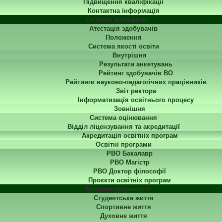
Підвищення кваліфікації
Контактна інформація
Освітня діяльність
Атестація здобувачів
Положення
Система якості освіти
Внутрішня
Результати анкетувань
Рейтинг здобувачів ВО
Рейтинги науково-педагогічних працівників
Звіт ректора
Інформатизація освітнього процесу
Зовнішня
Система оцінювання
Відділ ліцензування та акредитації
Акредитація освітніх програм
Освітні програми
РВО Бакалавр
РВО Магістр
РВО Доктор філософії
Проєкти освітніх програм
Виховна діяльність
Студентське життя
Спортивне життя
Духовне життя