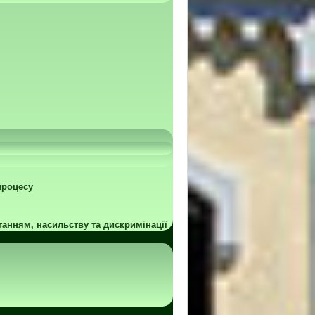
процесу
ганням, насильству та дискримінації