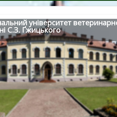
нальний університет ветеринарн
ні С.З. Ґжицького