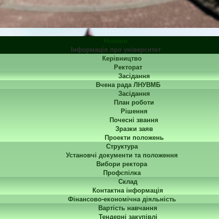
Новини
Інформація про університет
Керівництво
Ректорат
Засідання
Вчена рада ЛНУВМБ
Засідання
План роботи
Рішення
Почесні звання
Зразки заяв
Проекти положень
Структура
Установчі документи та положення
Вибори ректора
Профспілка
Склад
Контактна інформація
Фінансово-економічна діяльність
Вартість навчання
Тендерні закупівлі