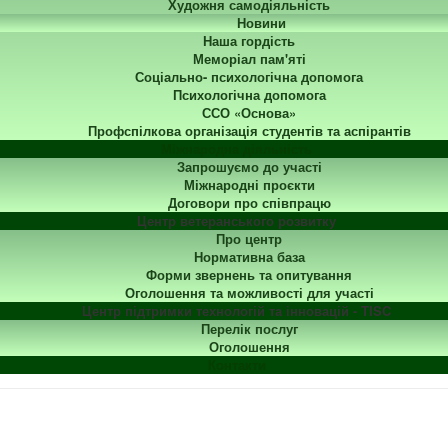
Художня самодіяльність
Новини
Наша гордість
Меморіал пам'яті
Соціально- психологічна допомога
Психологічна допомога
ССО «Основа»
Профспілкова організація студентів та аспірантів
Міжнародна діяльність
Запрошуємо до участі
Міжнародні проєкти
Договори про співпрацю
Центр ветеранського розвитку
Про центр
Нормативна база
Форми звернень та опитування
Оголошення та можливості для участі
Центр підтримки технологій та інновацій - TISC
Перелік послуг
Оголошення
Контакти