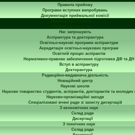
Правила прийому
Програми вступних випробувань
Документація приймальної комісії
Приймальна комісія
Наукова діяльність
Нас запрошують
Аспірантура та докторантура
Освітньо-наукові програми аспірантури
Акредитація освітньо-наукових програм
Освітній процес аспірантів
Нормативно-правове забезпечення підготовки ДФ та ДН
Вступ в аспірантуру
Докторантура
Редакційно-видавнича діяльність
Новаційний центр
Наукові школи
Наукове товариство студентів, аспірантів, докторантів та молодих
Науково-організаційні заходи
Спеціалізовані вчені ради зі захисту дисертацій
З економічних наук
Склад ради
Дисертації
З технічних наук
Склад ради
Дисертації