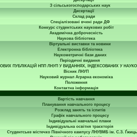
З сільськогосподарських наук
Дисертації
Склад ради
Спеціалізовані вчені ради ДФ
Конкурс студентських наукових робіт
Академічна доброчесність
Наукова бібліотека
Віртуальні виставки та новини
Електронна бібліотека
Наукометричні бази даних
Періодичні видання
КОВИХ ПУБЛІКАЦІЙ НПП ЛНУП У ВИДАННЯХ, ІНДЕКСОВАНИХ У НАУК
Вісник ЛНУП
Науковий журнал Аграрна економіка
Положення
Контактна інформація
Студенту
Вартість навчання
Планування навчального процесу
Розклад занять та іспитів
Графік навчального процесу
Індивідуальні навчальні плани
Індивідуальна освітня траєкторія
Студентське містечко Північного кампусу ЛНУВМБ ім. С.З. Ґжиць