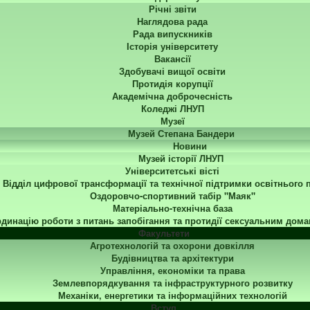
Річні звіти
Наглядова рада
Рада випускників
Історія університету
Вакансії
Здобувачі вищої освіти
Протидія корупції
Академічна доброчесність
Коледжі ЛНУП
Музеї
Музей Степана Бандери
Новини
Музей історії ЛНУП
Університетські вісті
Відділ цифрової трансформації та технічної підтримки освітнього 
Оздоровчо-спортивний табір "Маяк"
Матеріально-технічна база
динацію роботи з питань запобігання та протидії сексуальним дома
Факультети
Агротехнологій та охорони довкілля
Будівництва та архітектури
Управління, економіки та права
Землевпорядкування та інфраструктурного розвитку
Механіки, енергетики та інформаційних технологій
Вступ