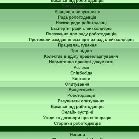
Вакансії від роботодавців
Випускнику
Асоціація випускників
Рада роботодавців
Накази ради роботодавці
Експертні ради стейкхолдерів
Положення про раду роботодавців
Протоколи засідання експертних рад стейкхолдерів
Працевлаштування
Про відділ
Колектив відділу працевлаштування
Нормативно-правові документи
Резюме
Співбесіда
Контакти
Опитування
Випускників
Роботодавців
Результати опитування
Вакансії від роботодавців
Онлайн зустрічі
Угоди та договори про співпрацю
Сторінки роботодавців
Центр перепідготовки та підвищення кваліфікації
Новини