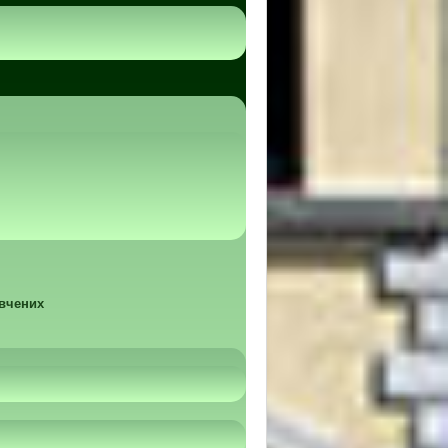
 вчених