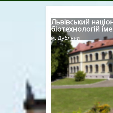
Львівський націо
біотехнологій іме
м. Дубляни