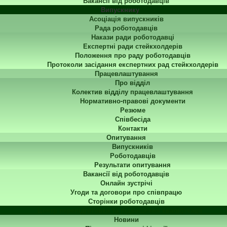
Вакансії від роботодавців
Випускнику
Асоціація випускників
Рада роботодавців
Накази ради роботодавці
Експертні ради стейкхолдерів
Положення про раду роботодавців
Протоколи засідання експертних рад стейкхолдерів
Працевлаштування
Про відділ
Колектив відділу працевлаштування
Нормативно-правові документи
Резюме
Співбесіда
Контакти
Опитування
Випускників
Роботодавців
Результати опитування
Вакансії від роботодавців
Онлайн зустрічі
Угоди та договори про співпрацю
Сторінки роботодавців
Центр перепідготовки та підвищення кваліфікації
Новини