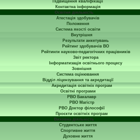
Підвищення кваліфікації
Контактна інформація
Освітня діяльність
Атестація здобувачів
Положення
Система якості освіти
Внутрішня
Результати анкетувань
Рейтинг здобувачів ВО
Рейтинги науково-педагогічних працівників
Звіт ректора
Інформатизація освітнього процесу
Зовнішня
Система оцінювання
Відділ ліцензування та акредитації
Акредитація освітніх програм
Освітні програми
РВО Бакалавр
РВО Магістр
РВО Доктор філософії
Проєкти освітніх програм
Виховна діяльність
Студентське життя
Спортивне життя
Духовне життя