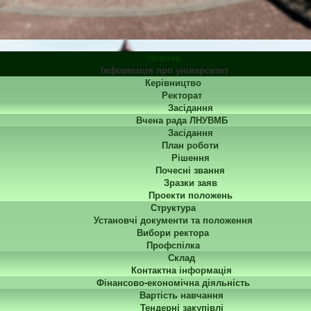
Новини
Інформація про університет
Керівництво
Ректорат
Засідання
Вчена рада ЛНУВМБ
Засідання
План роботи
Рішення
Почесні звання
Зразки заяв
Проекти положень
Структура
Установчі документи та положення
Вибори ректора
Профспілка
Склад
Контактна інформація
Фінансово-економічна діяльність
Вартість навчання
Тендерні закупівлі