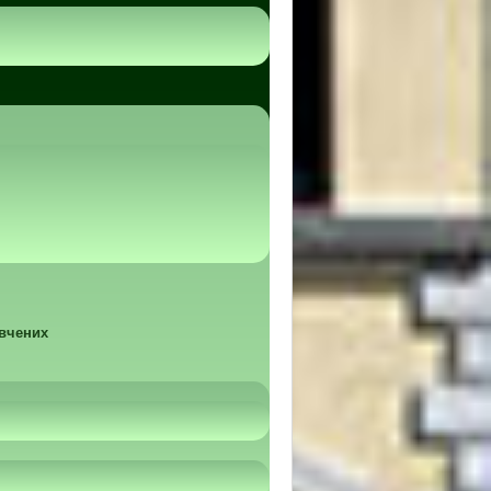
 вчених