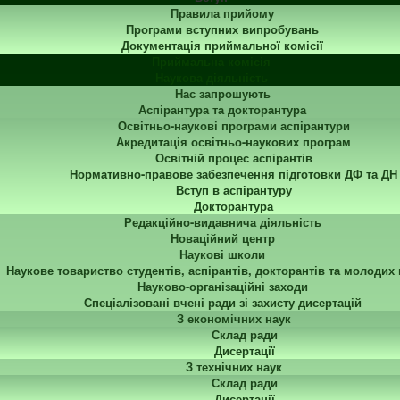
Правила прийому
Програми вступних випробувань
Документація приймальної комісії
Приймальна комісія
Наукова діяльність
Нас запрошують
Аспірантура та докторантура
Освітньо-наукові програми аспірантури
Акредитація освітньо-наукових програм
Освітній процес аспірантів
Нормативно-правове забезпечення підготовки ДФ та ДН
Вступ в аспірантуру
Докторантура
Редакційно-видавнича діяльність
Новаційний центр
Наукові школи
Наукове товариство студентів, аспірантів, докторантів та молодих
Науково-організаційні заходи
Спеціалізовані вчені ради зі захисту дисертацій
З економічних наук
Склад ради
Дисертації
З технічних наук
Склад ради
Дисертації