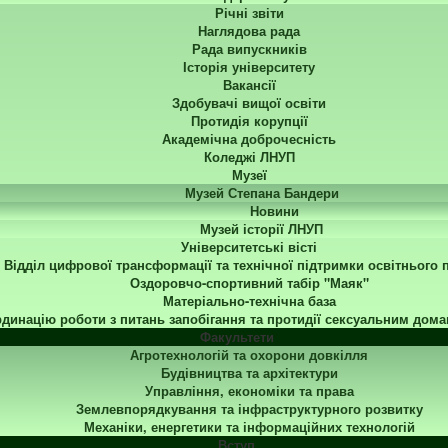
Річні звіти
Наглядова рада
Рада випускників
Історія університету
Вакансії
Здобувачі вищої освіти
Протидія корупції
Академічна доброчесність
Коледжі ЛНУП
Музеї
Музей Степана Бандери
Новини
Музей історії ЛНУП
Університетські вісті
Відділ цифрової трансформації та технічної підтримки освітнього 
Оздоровчо-спортивний табір "Маяк"
Матеріально-технічна база
динацію роботи з питань запобігання та протидії сексуальним дома
Факультети
Агротехнологій та охорони довкілля
Будівництва та архітектури
Управління, економіки та права
Землевпорядкування та інфраструктурного розвитку
Механіки, енергетики та інформаційних технологій
Вступ