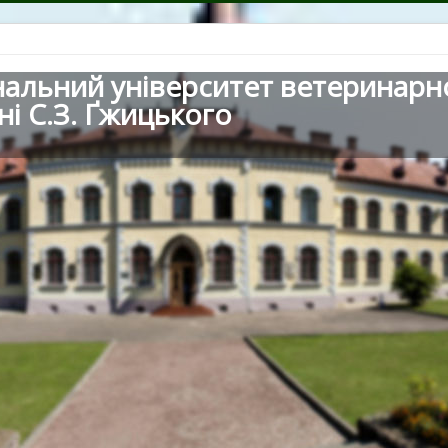
нальний університет ветеринарн
ні С.З. Ґжицького