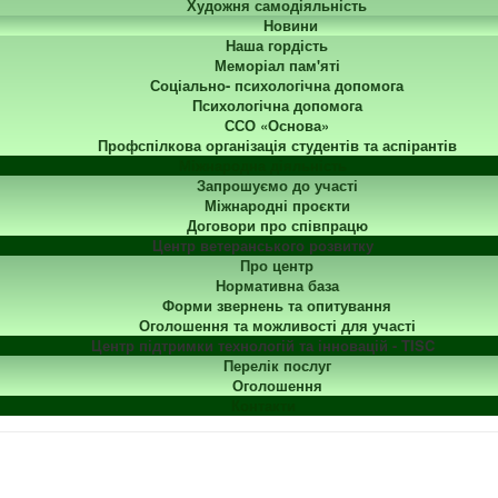
Художня самодіяльність
Новини
Наша гордість
Меморіал пам'яті
Соціально- психологічна допомога
Психологічна допомога
ССО «Основа»
Профспілкова організація студентів та аспірантів
Міжнародна діяльність
Запрошуємо до участі
Міжнародні проєкти
Договори про співпрацю
Центр ветеранського розвитку
Про центр
Нормативна база
Форми звернень та опитування
Оголошення та можливості для участі
Центр підтримки технологій та інновацій - TISC
Перелік послуг
Оголошення
Контакти