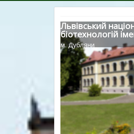
Львівський націо
біотехнологій іме
м. Дубляни