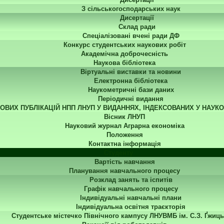
З сільськогосподарських наук
Дисертації
Склад ради
Спеціалізовані вчені ради ДФ
Конкурс студентських наукових робіт
Академічна доброчесність
Наукова бібліотека
Віртуальні виставки та новини
Електронна бібліотека
Наукометричні бази даних
Періодичні видання
КОВИХ ПУБЛІКАЦІЙ НПП ЛНУП У ВИДАННЯХ, ІНДЕКСОВАНИХ У НАУК
Вісник ЛНУП
Науковий журнал Аграрна економіка
Положення
Контактна інформація
Студенту
Вартість навчання
Планування навчального процесу
Розклад занять та іспитів
Графік навчального процесу
Індивідуальні навчальні плани
Індивідуальна освітня траєкторія
Студентське містечко Північного кампусу ЛНУВМБ ім. С.З. Ґжиць