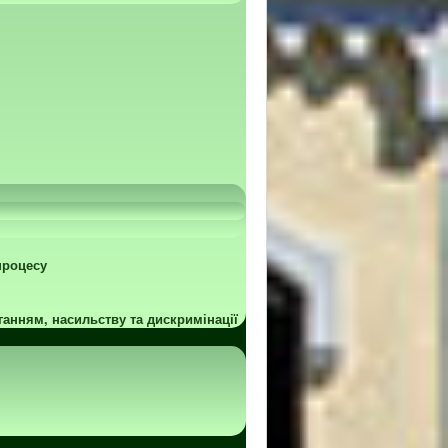
процесу
ганням, насильству та дискримінації