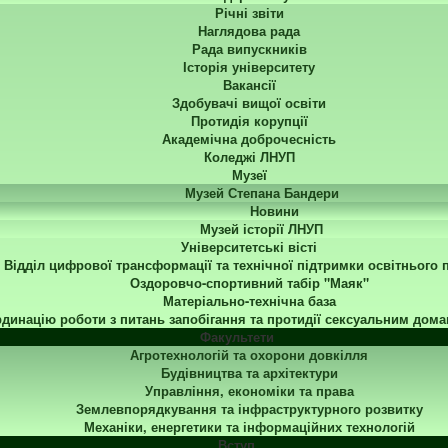
Річні звіти
Наглядова рада
Рада випускників
Історія університету
Вакансії
Здобувачі вищої освіти
Протидія корупції
Академічна доброчесність
Коледжі ЛНУП
Музеї
Музей Степана Бандери
Новини
Музей історії ЛНУП
Університетські вісті
Відділ цифрової трансформації та технічної підтримки освітнього 
Оздоровчо-спортивний табір "Маяк"
Матеріально-технічна база
динацію роботи з питань запобігання та протидії сексуальним дома
Факультети
Агротехнологій та охорони довкілля
Будівництва та архітектури
Управління, економіки та права
Землевпорядкування та інфраструктурного розвитку
Механіки, енергетики та інформаційних технологій
Вступ