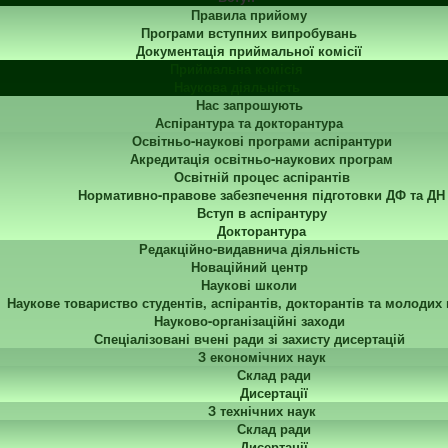
Правила прийому
Програми вступних випробувань
Документація приймальної комісії
Приймальна комісія
Наукова діяльність
Нас запрошують
Аспірантура та докторантура
Освітньо-наукові програми аспірантури
Акредитація освітньо-наукових програм
Освітній процес аспірантів
Нормативно-правове забезпечення підготовки ДФ та ДН
Вступ в аспірантуру
Докторантура
Редакційно-видавнича діяльність
Новаційний центр
Наукові школи
Наукове товариство студентів, аспірантів, докторантів та молодих
Науково-організаційні заходи
Спеціалізовані вчені ради зі захисту дисертацій
З економічних наук
Склад ради
Дисертації
З технічних наук
Склад ради
Дисертації