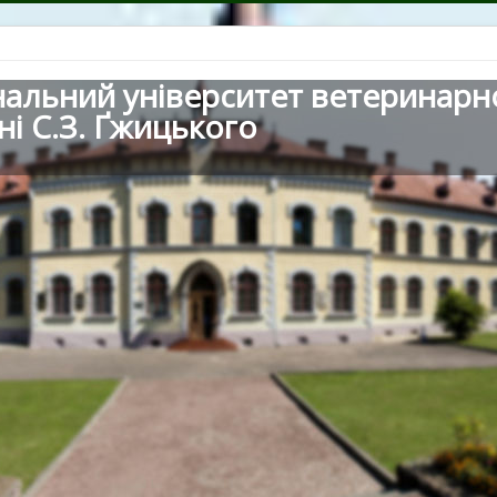
нальний університет ветеринарн
ні С.З. Ґжицького