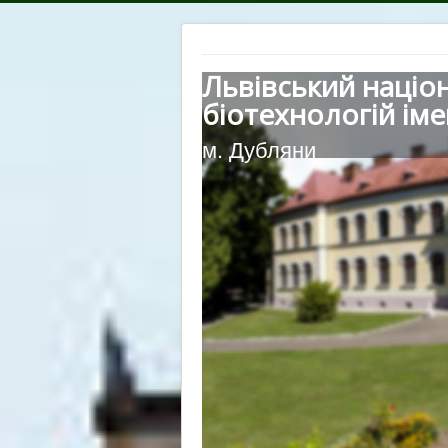
Львівський націо
біотехнологій іме
м. Дубляни