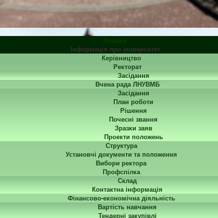
Новини
Інформація про університет
Керівництво
Ректорат
Засідання
Вчена рада ЛНУВМБ
Засідання
План роботи
Рішення
Почесні звання
Зразки заяв
Проекти положень
Структура
Установчі документи та положення
Вибори ректора
Профспілка
Склад
Контактна інформація
Фінансово-економічна діяльність
Вартість навчання
Тендерні закупівлі