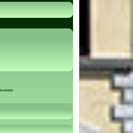
 вчених