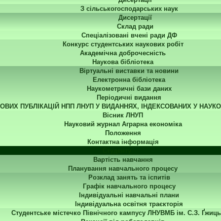
З сільськогосподарських наук
Дисертації
Склад ради
Спеціалізовані вчені ради ДФ
Конкурс студентських наукових робіт
Академічна доброчесність
Наукова бібліотека
Віртуальні виставки та новини
Електронна бібліотека
Наукометричні бази даних
Періодичні видання
КОВИХ ПУБЛІКАЦІЙ НПП ЛНУП У ВИДАННЯХ, ІНДЕКСОВАНИХ У НАУК
Вісник ЛНУП
Науковий журнал Аграрна економіка
Положення
Контактна інформація
Студенту
Вартість навчання
Планування навчального процесу
Розклад занять та іспитів
Графік навчального процесу
Індивідуальні навчальні плани
Індивідуальна освітня траєкторія
Студентське містечко Північного кампусу ЛНУВМБ ім. С.З. Ґжиць