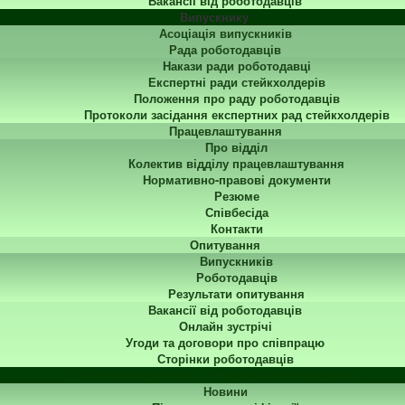
Вакансії від роботодавців
Випускнику
Асоціація випускників
Рада роботодавців
Накази ради роботодавці
Експертні ради стейкхолдерів
Положення про раду роботодавців
Протоколи засідання експертних рад стейкхолдерів
Працевлаштування
Про відділ
Колектив відділу працевлаштування
Нормативно-правові документи
Резюме
Співбесіда
Контакти
Опитування
Випускників
Роботодавців
Результати опитування
Вакансії від роботодавців
Онлайн зустрічі
Угоди та договори про співпрацю
Сторінки роботодавців
Центр перепідготовки та підвищення кваліфікації
Новини