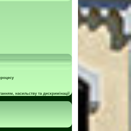
процесу
ганням, насильству та дискримінації