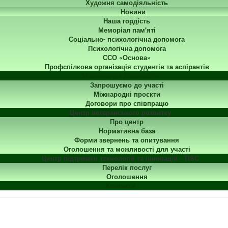
Художня самодіяльність
Новини
Наша гордість
Меморіал пам'яті
Соціально- психологічна допомога
Психологічна допомога
ССО «Основа»
Профспілкова організація студентів та аспірантів
Міжнародна діяльність
Запрошуємо до участі
Міжнародні проєкти
Договори про співпрацю
Центр ветеранського розвитку
Про центр
Нормативна база
Форми звернень та опитування
Оголошення та можливості для участі
Центр підтримки технологій та інновацій - TISC
Перелік послуг
Оголошення
Контакти