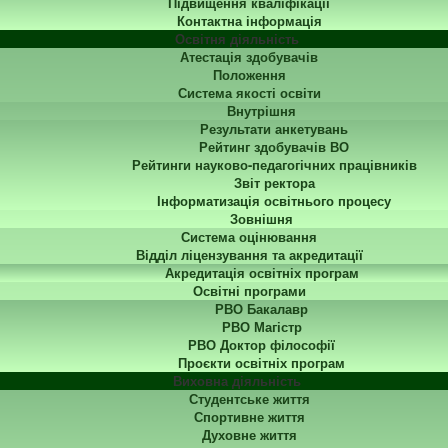
Підвищення кваліфікації
Контактна інформація
Освітня діяльність
Атестація здобувачів
Положення
Система якості освіти
Внутрішня
Результати анкетувань
Рейтинг здобувачів ВО
Рейтинги науково-педагогічних працівників
Звіт ректора
Інформатизація освітнього процесу
Зовнішня
Система оцінювання
Відділ ліцензування та акредитації
Акредитація освітніх програм
Освітні програми
РВО Бакалавр
РВО Магістр
РВО Доктор філософії
Проєкти освітніх програм
Виховна діяльність
Студентське життя
Спортивне життя
Духовне життя