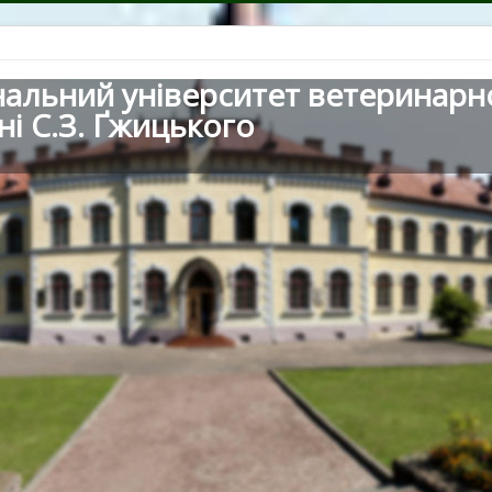
нальний університет ветеринарн
ні С.З. Ґжицького