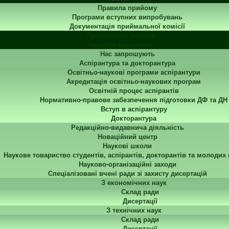
Правила прийому
Програми вступних випробувань
Документація приймальної комісії
Приймальна комісія
Наукова діяльність
Нас запрошують
Аспірантура та докторантура
Освітньо-наукові програми аспірантури
Акредитація освітньо-наукових програм
Освітній процес аспірантів
Нормативно-правове забезпечення підготовки ДФ та ДН
Вступ в аспірантуру
Докторантура
Редакційно-видавнича діяльність
Новаційний центр
Наукові школи
Наукове товариство студентів, аспірантів, докторантів та молодих
Науково-організаційні заходи
Спеціалізовані вчені ради зі захисту дисертацій
З економічних наук
Склад ради
Дисертації
З технічних наук
Склад ради
Дисертації