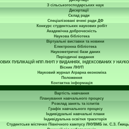
З сільськогосподарських наук
Дисертації
Склад ради
Спеціалізовані вчені ради ДФ
Конкурс студентських наукових робіт
Академічна доброчесність
Наукова бібліотека
Віртуальні виставки та новини
Електронна бібліотека
Наукометричні бази даних
Періодичні видання
КОВИХ ПУБЛІКАЦІЙ НПП ЛНУП У ВИДАННЯХ, ІНДЕКСОВАНИХ У НАУК
Вісник ЛНУП
Науковий журнал Аграрна економіка
Положення
Контактна інформація
Студенту
Вартість навчання
Планування навчального процесу
Розклад занять та іспитів
Графік навчального процесу
Індивідуальні навчальні плани
Індивідуальна освітня траєкторія
Студентське містечко Північного кампусу ЛНУВМБ ім. С.З. Ґжиць