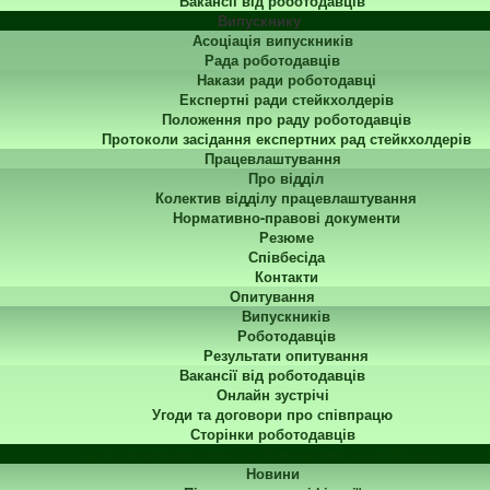
Вакансії від роботодавців
Випускнику
Асоціація випускників
Рада роботодавців
Накази ради роботодавці
Експертні ради стейкхолдерів
Положення про раду роботодавців
Протоколи засідання експертних рад стейкхолдерів
Працевлаштування
Про відділ
Колектив відділу працевлаштування
Нормативно-правові документи
Резюме
Співбесіда
Контакти
Опитування
Випускників
Роботодавців
Результати опитування
Вакансії від роботодавців
Онлайн зустрічі
Угоди та договори про співпрацю
Сторінки роботодавців
Центр перепідготовки та підвищення кваліфікації
Новини