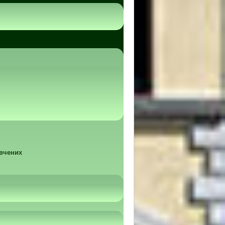
 вчених