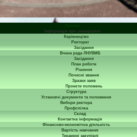
Новини
Інформація про університет
Керівництво
Ректорат
Засідання
Вчена рада ЛНУВМБ
Засідання
План роботи
Рішення
Почесні звання
Зразки заяв
Проекти положень
Структура
Установчі документи та положення
Вибори ректора
Профспілка
Склад
Контактна інформація
Фінансово-економічна діяльність
Вартість навчання
Тендерні закупівлі