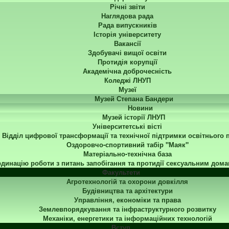
Річні звіти
Наглядова рада
Рада випускників
Історія університету
Вакансії
Здобувачі вищої освіти
Протидія корупції
Академічна доброчесність
Коледжі ЛНУП
Музеї
Музей Степана Бандери
Новини
Музей історії ЛНУП
Університетські вісті
Відділ цифрової трансформації та технічної підтримки освітнього 
Оздоровчо-спортивний табір "Маяк"
Матеріально-технічна база
динацію роботи з питань запобігання та протидії сексуальним дома
Факультети
Агротехнологій та охорони довкілля
Будівництва та архітектури
Управління, економіки та права
Землевпорядкування та інфраструктурного розвитку
Механіки, енергетики та інформаційних технологій
Вступ