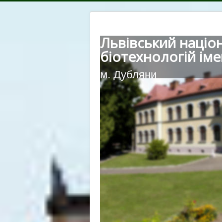
Львівський націо
біотехнологій іме
м. Дубляни