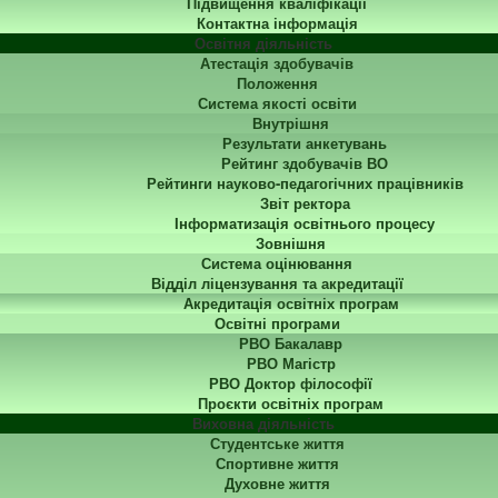
Підвищення кваліфікації
Контактна інформація
Освітня діяльність
Атестація здобувачів
Положення
Система якості освіти
Внутрішня
Результати анкетувань
Рейтинг здобувачів ВО
Рейтинги науково-педагогічних працівників
Звіт ректора
Інформатизація освітнього процесу
Зовнішня
Система оцінювання
Відділ ліцензування та акредитації
Акредитація освітніх програм
Освітні програми
РВО Бакалавр
РВО Магістр
РВО Доктор філософії
Проєкти освітніх програм
Виховна діяльність
Студентське життя
Спортивне життя
Духовне життя