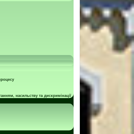
процесу
ганням, насильству та дискримінації