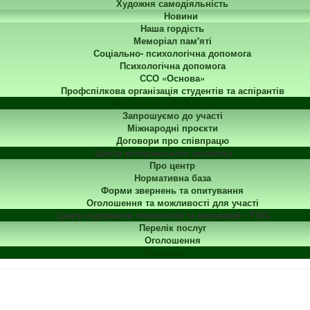
Художня самодіяльність
Новини
Наша гордість
Меморіал пам'яті
Соціально- психологічна допомога
Психологічна допомога
ССО «Основа»
Профспілкова організація студентів та аспірантів
Міжнародна діяльність
Запрошуємо до участі
Міжнародні проєкти
Договори про співпрацю
Центр ветеранського розвитку
Про центр
Нормативна база
Форми звернень та опитування
Оголошення та можливості для участі
Центр підтримки технологій та інновацій - TISC
Перелік послуг
Оголошення
Контакти