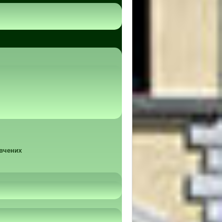
 вчених