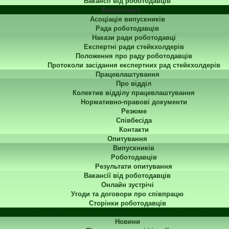
Вакансії від роботодавців
Випускнику
Асоціація випускників
Рада роботодавців
Накази ради роботодавці
Експертні ради стейкхолдерів
Положення про раду роботодавців
Протоколи засідання експертних рад стейкхолдерів
Працевлаштування
Про відділ
Колектив відділу працевлаштування
Нормативно-правові документи
Резюме
Співбесіда
Контакти
Опитування
Випускників
Роботодавців
Результати опитування
Вакансії від роботодавців
Онлайн зустрічі
Угоди та договори про співпрацю
Сторінки роботодавців
Центр перепідготовки та підвищення кваліфікації
Новини