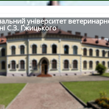
нальний університет ветеринарн
ні С.З. Ґжицького