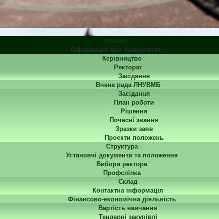
Новини
Інформація про університет
Керівництво
Ректорат
Засідання
Вчена рада ЛНУВМБ
Засідання
План роботи
Рішення
Почесні звання
Зразки заяв
Проекти положень
Структура
Установчі документи та положення
Вибори ректора
Профспілка
Склад
Контактна інформація
Фінансово-економічна діяльність
Вартість навчання
Тендерні закупівлі