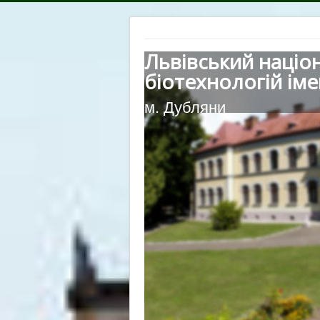
Львівський націо
біотехнологій іме
м. Дубляни