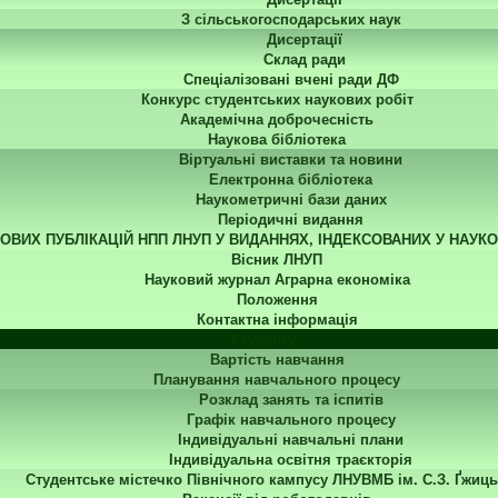
З сільськогосподарських наук
Дисертації
Склад ради
Спеціалізовані вчені ради ДФ
Конкурс студентських наукових робіт
Академічна доброчесність
Наукова бібліотека
Віртуальні виставки та новини
Електронна бібліотека
Наукометричні бази даних
Періодичні видання
КОВИХ ПУБЛІКАЦІЙ НПП ЛНУП У ВИДАННЯХ, ІНДЕКСОВАНИХ У НАУК
Вісник ЛНУП
Науковий журнал Аграрна економіка
Положення
Контактна інформація
Студенту
Вартість навчання
Планування навчального процесу
Розклад занять та іспитів
Графік навчального процесу
Індивідуальні навчальні плани
Індивідуальна освітня траєкторія
Студентське містечко Північного кампусу ЛНУВМБ ім. С.З. Ґжиць