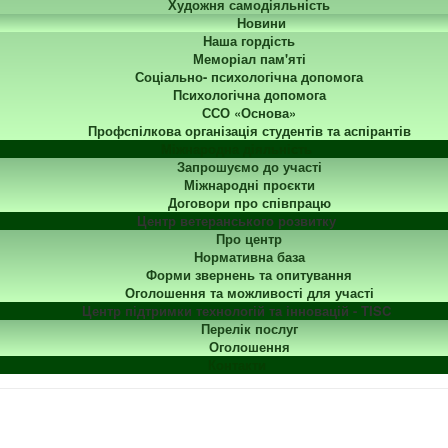
Художня самодіяльність
Новини
Наша гордість
Меморіал пам'яті
Соціально- психологічна допомога
Психологічна допомога
ССО «Основа»
Профспілкова організація студентів та аспірантів
Міжнародна діяльність
Запрошуємо до участі
Міжнародні проєкти
Договори про співпрацю
Центр ветеранського розвитку
Про центр
Нормативна база
Форми звернень та опитування
Оголошення та можливості для участі
Центр підтримки технологій та інновацій - TISC
Перелік послуг
Оголошення
Контакти