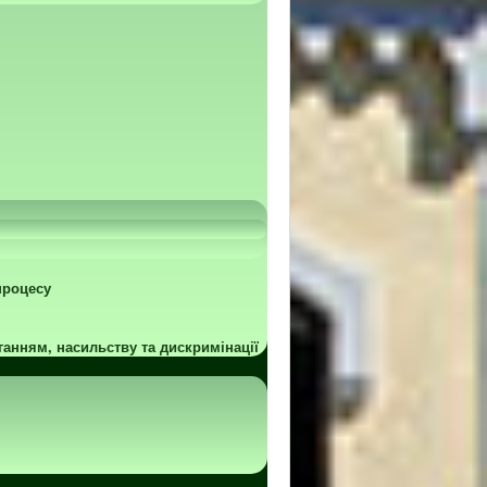
процесу
ганням, насильству та дискримінації