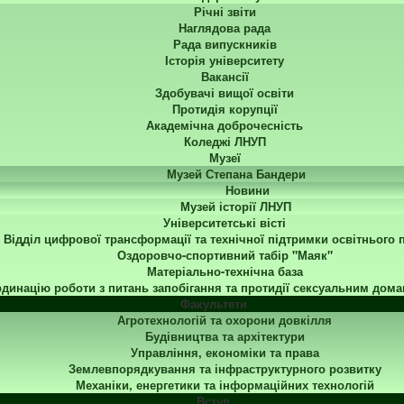
Річні звіти
Наглядова рада
Рада випускників
Історія університету
Вакансії
Здобувачі вищої освіти
Протидія корупції
Академічна доброчесність
Коледжі ЛНУП
Музеї
Музей Степана Бандери
Новини
Музей історії ЛНУП
Університетські вісті
Відділ цифрової трансформації та технічної підтримки освітнього 
Оздоровчо-спортивний табір "Маяк"
Матеріально-технічна база
динацію роботи з питань запобігання та протидії сексуальним дома
Факультети
Агротехнологій та охорони довкілля
Будівництва та архітектури
Управління, економіки та права
Землевпорядкування та інфраструктурного розвитку
Механіки, енергетики та інформаційних технологій
Вступ