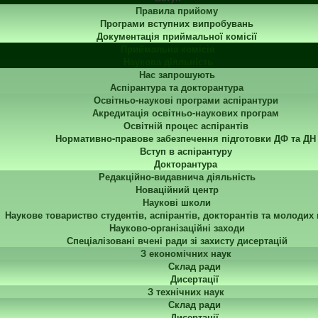
Правила прийому
Програми вступних випробувань
Документація приймальної комісії
Приймальна комісія
Наукова діяльність
Нас запрошують
Аспірантура та докторантура
Освітньо-наукові програми аспірантури
Акредитація освітньо-наукових програм
Освітній процес аспірантів
Нормативно-правове забезпечення підготовки ДФ та ДН
Вступ в аспірантуру
Докторантура
Редакційно-видавнича діяльність
Новаційний центр
Наукові школи
Наукове товариство студентів, аспірантів, докторантів та молодих
Науково-організаційні заходи
Спеціалізовані вчені ради зі захисту дисертацій
З економічних наук
Склад ради
Дисертації
З технічних наук
Склад ради
Дисертації