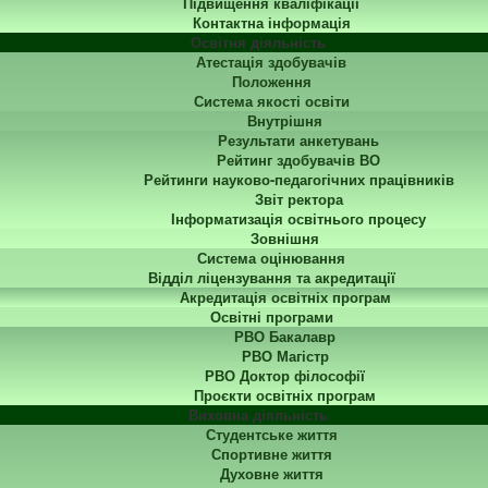
Підвищення кваліфікації
Контактна інформація
Освітня діяльність
Атестація здобувачів
Положення
Система якості освіти
Внутрішня
Результати анкетувань
Рейтинг здобувачів ВО
Рейтинги науково-педагогічних працівників
Звіт ректора
Інформатизація освітнього процесу
Зовнішня
Система оцінювання
Відділ ліцензування та акредитації
Акредитація освітніх програм
Освітні програми
РВО Бакалавр
РВО Магістр
РВО Доктор філософії
Проєкти освітніх програм
Виховна діяльність
Студентське життя
Спортивне життя
Духовне життя