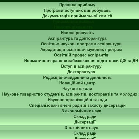
Правила прийому
Програми вступних випробувань
Документація приймальної комісії
Приймальна комісія
Наукова діяльність
Нас запрошують
Аспірантура та докторантура
Освітньо-наукові програми аспірантури
Акредитація освітньо-наукових програм
Освітній процес аспірантів
Нормативно-правове забезпечення підготовки ДФ та ДН
Вступ в аспірантуру
Докторантура
Редакційно-видавнича діяльність
Новаційний центр
Наукові школи
Наукове товариство студентів, аспірантів, докторантів та молодих
Науково-організаційні заходи
Спеціалізовані вчені ради зі захисту дисертацій
З економічних наук
Склад ради
Дисертації
З технічних наук
Склад ради
Дисертації