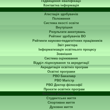
Підвищення кваліфікації
Контактна інформація
Освітня діяльність
Атестація здобувачів
Положення
Система якості освіти
Внутрішня
Результати анкетувань
Рейтинг здобувачів ВО
Рейтинги науково-педагогічних працівників
Звіт ректора
Інформатизація освітнього процесу
Зовнішня
Система оцінювання
Відділ ліцензування та акредитації
Акредитація освітніх програм
Освітні програми
РВО Бакалавр
РВО Магістр
РВО Доктор філософії
Проєкти освітніх програм
Виховна діяльність
Студентське життя
Спортивне життя
Духовне життя