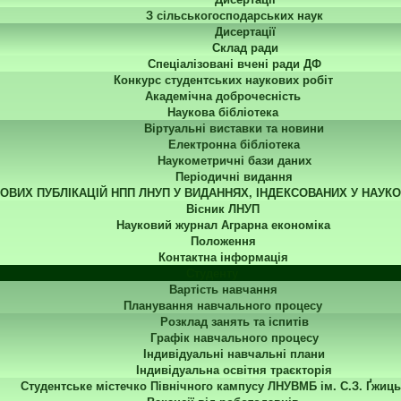
З сільськогосподарських наук
Дисертації
Склад ради
Спеціалізовані вчені ради ДФ
Конкурс студентських наукових робіт
Академічна доброчесність
Наукова бібліотека
Віртуальні виставки та новини
Електронна бібліотека
Наукометричні бази даних
Періодичні видання
КОВИХ ПУБЛІКАЦІЙ НПП ЛНУП У ВИДАННЯХ, ІНДЕКСОВАНИХ У НАУК
Вісник ЛНУП
Науковий журнал Аграрна економіка
Положення
Контактна інформація
Студенту
Вартість навчання
Планування навчального процесу
Розклад занять та іспитів
Графік навчального процесу
Індивідуальні навчальні плани
Індивідуальна освітня траєкторія
Студентське містечко Північного кампусу ЛНУВМБ ім. С.З. Ґжиць