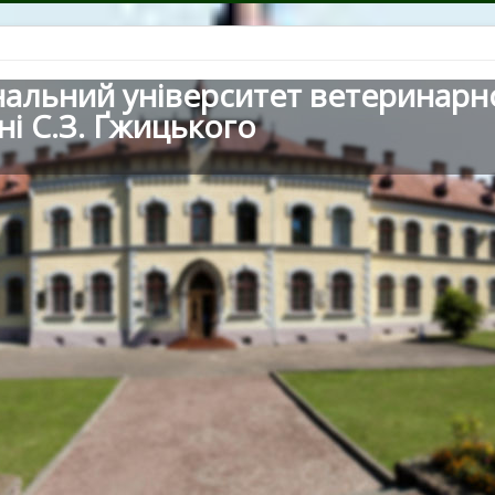
нальний університет ветеринарн
ні С.З. Ґжицького