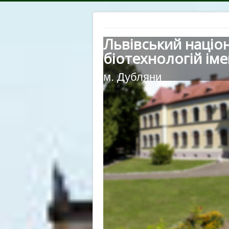
Львівський націо
біотехнологій іме
м. Дубляни