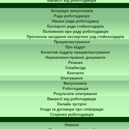
Вакансії від роботодавців
Випускнику
Асоціація випускників
Рада роботодавців
Накази ради роботодавці
Експертні ради стейкхолдерів
Положення про раду роботодавців
Протоколи засідання експертних рад стейкхолдерів
Працевлаштування
Про відділ
Колектив відділу працевлаштування
Нормативно-правові документи
Резюме
Співбесіда
Контакти
Опитування
Випускників
Роботодавців
Результати опитування
Вакансії від роботодавців
Онлайн зустрічі
Угоди та договори про співпрацю
Сторінки роботодавців
Центр перепідготовки та підвищення кваліфікації
Новини