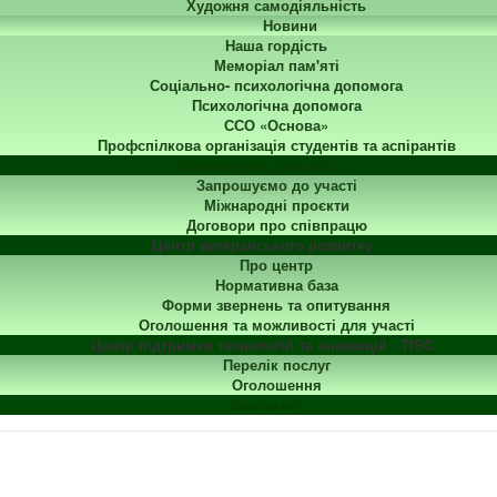
Художня самодіяльність
Новини
Наша гордість
Меморіал пам'яті
Соціально- психологічна допомога
Психологічна допомога
ССО «Основа»
Профспілкова організація студентів та аспірантів
Міжнародна діяльність
Запрошуємо до участі
Міжнародні проєкти
Договори про співпрацю
Центр ветеранського розвитку
Про центр
Нормативна база
Форми звернень та опитування
Оголошення та можливості для участі
Центр підтримки технологій та інновацій - TISC
Перелік послуг
Оголошення
Контакти