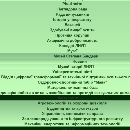
Річні звіти
Наглядова рада
Рада випускників
Історія університету
Вакансії
Здобувачі вищої освіти
Протидія корупції
Академічна доброчесність
Коледжі ЛНУП
Музеї
Музей Степана Бандери
Новини
Музей історії ЛНУП
Університетські вісті
Відділ цифрової трансформації та технічної підтримки освітнього 
Оздоровчо-спортивний табір "Маяк"
Матеріально-технічна база
динацію роботи з питань запобігання та протидії сексуальним дома
Факультети
Агротехнологій та охорони довкілля
Будівництва та архітектури
Управління, економіки та права
Землевпорядкування та інфраструктурного розвитку
Механіки, енергетики та інформаційних технологій
Вступ