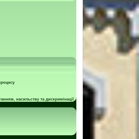
процесу
ганням, насильству та дискримінації