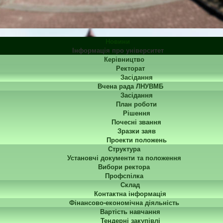
Новини
Інформація про університет
Керівництво
Ректорат
Засідання
Вчена рада ЛНУВМБ
Засідання
План роботи
Рішення
Почесні звання
Зразки заяв
Проекти положень
Структура
Установчі документи та положення
Вибори ректора
Профспілка
Склад
Контактна інформація
Фінансово-економічна діяльність
Вартість навчання
Тендерні закупівлі