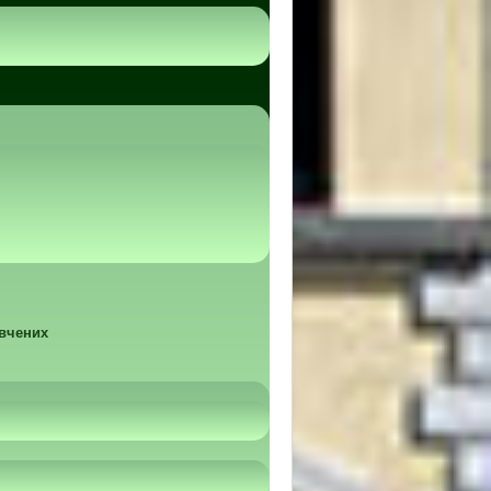
 вчених