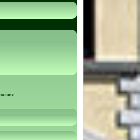
 вчених