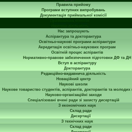
Правила прийому
Програми вступних випробувань
Документація приймальної комісії
Приймальна комісія
Наукова діяльність
Нас запрошують
Аспірантура та докторантура
Освітньо-наукові програми аспірантури
Акредитація освітньо-наукових програм
Освітній процес аспірантів
Нормативно-правове забезпечення підготовки ДФ та ДН
Вступ в аспірантуру
Докторантура
Редакційно-видавнича діяльність
Новаційний центр
Наукові школи
Наукове товариство студентів, аспірантів, докторантів та молодих
Науково-організаційні заходи
Спеціалізовані вчені ради зі захисту дисертацій
З економічних наук
Склад ради
Дисертації
З технічних наук
Склад ради
Дисертації