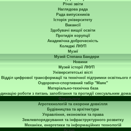
Річні звіти
Наглядова рада
Рада випускників
Історія університету
Вакансії
Здобувачі вищої освіти
Протидія корупції
Академічна доброчесність
Коледжі ЛНУП
Музеї
Музей Степана Бандери
Новини
Музей історії ЛНУП
Університетські вісті
Відділ цифрової трансформації та технічної підтримки освітнього 
Оздоровчо-спортивний табір "Маяк"
Матеріально-технічна база
динацію роботи з питань запобігання та протидії сексуальним дома
Факультети
Агротехнологій та охорони довкілля
Будівництва та архітектури
Управління, економіки та права
Землевпорядкування та інфраструктурного розвитку
Механіки, енергетики та інформаційних технологій
Вступ