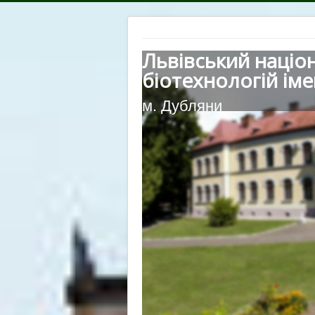
Львівський націо
біотехнологій іме
м. Дубляни