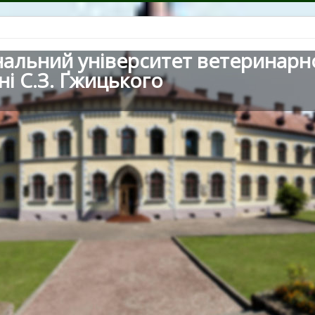
нальний університет ветеринарн
ні С.З. Ґжицького