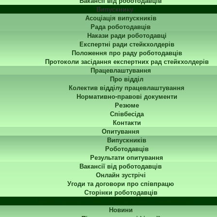
Вакансії від роботодавців
Випускнику
Асоціація випускників
Рада роботодавців
Накази ради роботодавці
Експертні ради стейкхолдерів
Положення про раду роботодавців
Протоколи засідання експертних рад стейкхолдерів
Працевлаштування
Про відділ
Колектив відділу працевлаштування
Нормативно-правові документи
Резюме
Співбесіда
Контакти
Опитування
Випускників
Роботодавців
Результати опитування
Вакансії від роботодавців
Онлайн зустрічі
Угоди та договори про співпрацю
Сторінки роботодавців
Центр перепідготовки та підвищення кваліфікації
Новини