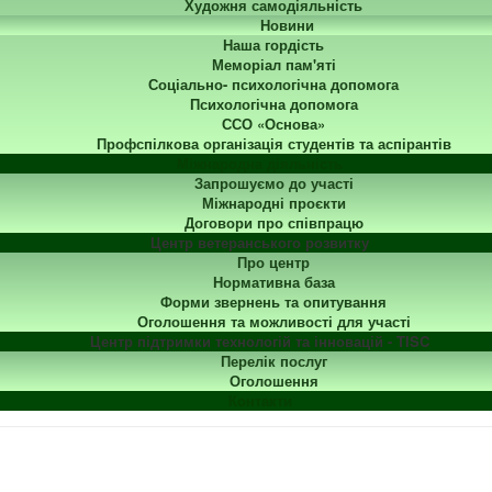
Художня самодіяльність
Новини
Наша гордість
Меморіал пам'яті
Соціально- психологічна допомога
Психологічна допомога
ССО «Основа»
Профспілкова організація студентів та аспірантів
Міжнародна діяльність
Запрошуємо до участі
Міжнародні проєкти
Договори про співпрацю
Центр ветеранського розвитку
Про центр
Нормативна база
Форми звернень та опитування
Оголошення та можливості для участі
Центр підтримки технологій та інновацій - TISC
Перелік послуг
Оголошення
Контакти