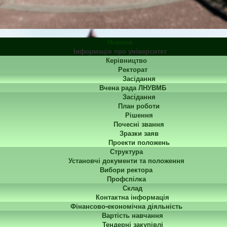
Новини
Інформація про університет
Керівництво
Ректорат
Засідання
Вчена рада ЛНУВМБ
Засідання
План роботи
Рішення
Почесні звання
Зразки заяв
Проекти положень
Структура
Установчі документи та положення
Вибори ректора
Профспілка
Склад
Контактна інформація
Фінансово-економічна діяльність
Вартість навчання
Тендерні закупівлі