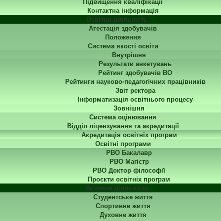
Підвищення кваліфікації
Контактна інформація
Освітня діяльність
Атестація здобувачів
Положення
Система якості освіти
Внутрішня
Результати анкетувань
Рейтинг здобувачів ВО
Рейтинги науково-педагогічних працівників
Звіт ректора
Інформатизація освітнього процесу
Зовнішня
Система оцінювання
Відділ ліцензування та акредитації
Акредитація освітніх програм
Освітні програми
РВО Бакалавр
РВО Магістр
РВО Доктор філософії
Проєкти освітніх програм
Виховна діяльність
Студентське життя
Спортивне життя
Духовне життя