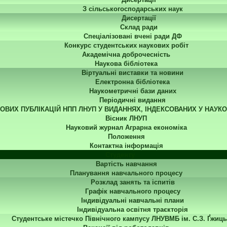
З сільськогосподарських наук
Дисертації
Склад ради
Спеціалізовані вчені ради ДФ
Конкурс студентських наукових робіт
Академічна доброчесність
Наукова бібліотека
Віртуальні виставки та новини
Електронна бібліотека
Наукометричні бази даних
Періодичні видання
КОВИХ ПУБЛІКАЦІЙ НПП ЛНУП У ВИДАННЯХ, ІНДЕКСОВАНИХ У НАУК
Вісник ЛНУП
Науковий журнал Аграрна економіка
Положення
Контактна інформація
Студенту
Вартість навчання
Планування навчального процесу
Розклад занять та іспитів
Графік навчального процесу
Індивідуальні навчальні плани
Індивідуальна освітня траєкторія
Студентське містечко Північного кампусу ЛНУВМБ ім. С.З. Ґжиць