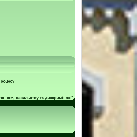
процесу
ганням, насильству та дискримінації