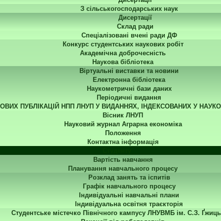
З сільськогосподарських наук
Дисертації
Склад ради
Спеціалізовані вчені ради ДФ
Конкурс студентських наукових робіт
Академічна доброчесність
Наукова бібліотека
Віртуальні виставки та новини
Електронна бібліотека
Наукометричні бази даних
Періодичні видання
КОВИХ ПУБЛІКАЦІЙ НПП ЛНУП У ВИДАННЯХ, ІНДЕКСОВАНИХ У НАУК
Вісник ЛНУП
Науковий журнал Аграрна економіка
Положення
Контактна інформація
Студенту
Вартість навчання
Планування навчального процесу
Розклад занять та іспитів
Графік навчального процесу
Індивідуальні навчальні плани
Індивідуальна освітня траєкторія
Студентське містечко Північного кампусу ЛНУВМБ ім. С.З. Ґжиць