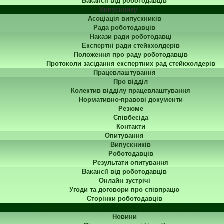
Вакансії від роботодавців
Випускнику
Асоціація випускників
Рада роботодавців
Накази ради роботодавці
Експертні ради стейкхолдерів
Положення про раду роботодавців
Протоколи засідання експертних рад стейкхолдерів
Працевлаштування
Про відділ
Колектив відділу працевлаштування
Нормативно-правові документи
Резюме
Співбесіда
Контакти
Опитування
Випускників
Роботодавців
Результати опитування
Вакансії від роботодавців
Онлайн зустрічі
Угоди та договори про співпрацю
Сторінки роботодавців
Центр перепідготовки та підвищення кваліфікації
Новини