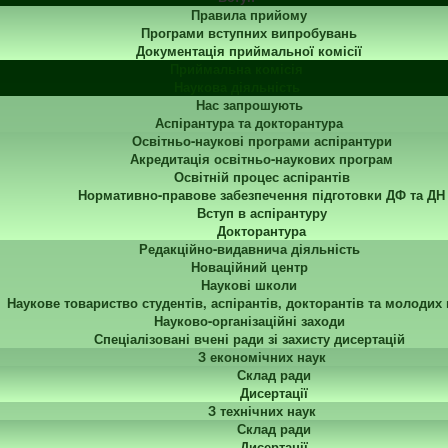
Правила прийому
Програми вступних випробувань
Документація приймальної комісії
Приймальна комісія
Наукова діяльність
Нас запрошують
Аспірантура та докторантура
Освітньо-наукові програми аспірантури
Акредитація освітньо-наукових програм
Освітній процес аспірантів
Нормативно-правове забезпечення підготовки ДФ та ДН
Вступ в аспірантуру
Докторантура
Редакційно-видавнича діяльність
Новаційний центр
Наукові школи
Наукове товариство студентів, аспірантів, докторантів та молодих
Науково-організаційні заходи
Спеціалізовані вчені ради зі захисту дисертацій
З економічних наук
Склад ради
Дисертації
З технічних наук
Склад ради
Дисертації