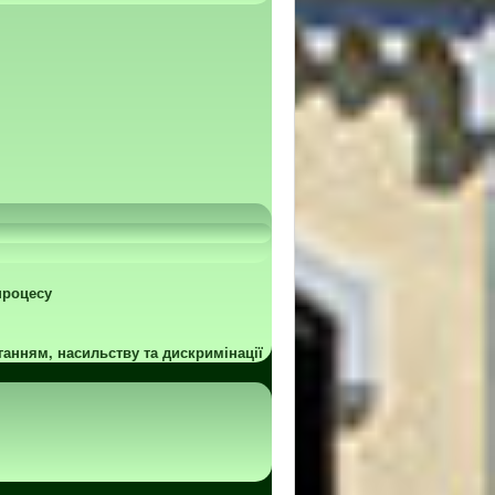
процесу
ганням, насильству та дискримінації