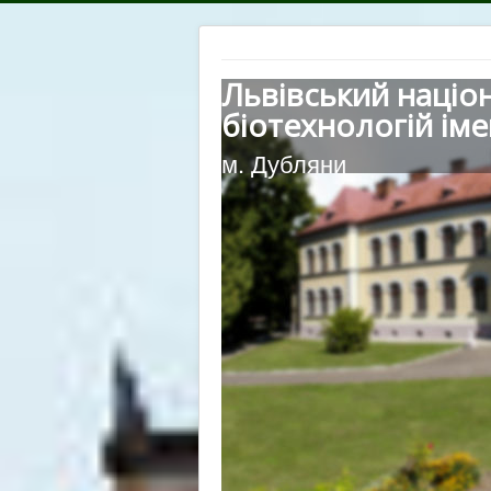
Львівський націо
біотехнологій іме
м. Дубляни