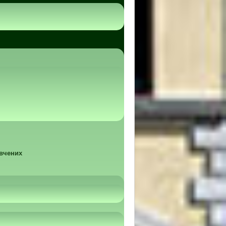
 вчених