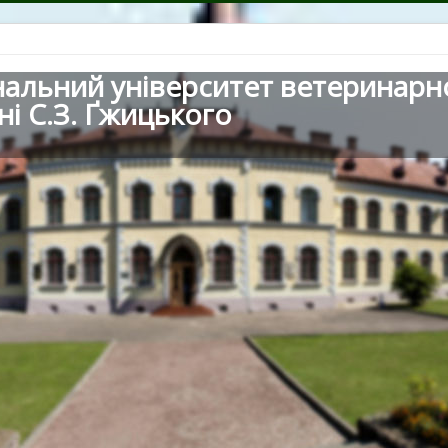
нальний університет ветеринарн
ні С.З. Ґжицького