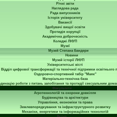
Річні звіти
Наглядова рада
Рада випускників
Історія університету
Вакансії
Здобувачі вищої освіти
Протидія корупції
Академічна доброчесність
Коледжі ЛНУП
Музеї
Музей Степана Бандери
Новини
Музей історії ЛНУП
Університетські вісті
Відділ цифрової трансформації та технічної підтримки освітнього 
Оздоровчо-спортивний табір "Маяк"
Матеріально-технічна база
динацію роботи з питань запобігання та протидії сексуальним дома
Факультети
Агротехнологій та охорони довкілля
Будівництва та архітектури
Управління, економіки та права
Землевпорядкування та інфраструктурного розвитку
Механіки, енергетики та інформаційних технологій
Вступ