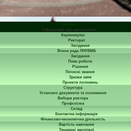
Новини
Інформація про університет
Керівництво
Ректорат
Засідання
Вчена рада ЛНУВМБ
Засідання
План роботи
Рішення
Почесні звання
Зразки заяв
Проекти положень
Структура
Установчі документи та положення
Вибори ректора
Профспілка
Склад
Контактна інформація
Фінансово-економічна діяльність
Вартість навчання
Тендерні закупівлі