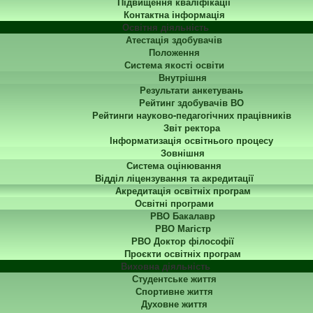
Підвищення кваліфікації
Контактна інформація
Освітня діяльність
Атестація здобувачів
Положення
Система якості освіти
Внутрішня
Результати анкетувань
Рейтинг здобувачів ВО
Рейтинги науково-педагогічних працівників
Звіт ректора
Інформатизація освітнього процесу
Зовнішня
Система оцінювання
Відділ ліцензування та акредитації
Акредитація освітніх програм
Освітні програми
РВО Бакалавр
РВО Магістр
РВО Доктор філософії
Проєкти освітніх програм
Виховна діяльність
Студентське життя
Спортивне життя
Духовне життя