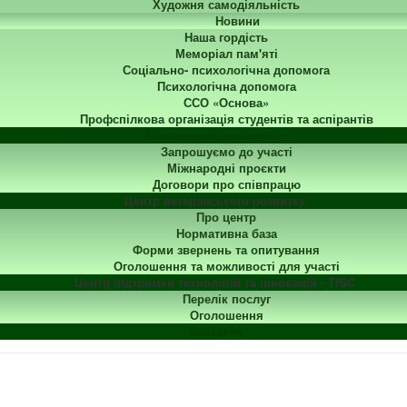
Художня самодіяльність
Новини
Наша гордість
Меморіал пам'яті
Соціально- психологічна допомога
Психологічна допомога
ССО «Основа»
Профспілкова організація студентів та аспірантів
Міжнародна діяльність
Запрошуємо до участі
Міжнародні проєкти
Договори про співпрацю
Центр ветеранського розвитку
Про центр
Нормативна база
Форми звернень та опитування
Оголошення та можливості для участі
Центр підтримки технологій та інновацій - TISC
Перелік послуг
Оголошення
Контакти