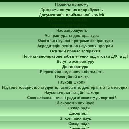
Правила прийому
Програми вступних випробувань
Документація приймальної комісії
Приймальна комісія
Наукова діяльність
Нас запрошують
Аспірантура та докторантура
Освітньо-наукові програми аспірантури
Акредитація освітньо-наукових програм
Освітній процес аспірантів
Нормативно-правове забезпечення підготовки ДФ та ДН
Вступ в аспірантуру
Докторантура
Редакційно-видавнича діяльність
Новаційний центр
Наукові школи
Наукове товариство студентів, аспірантів, докторантів та молодих
Науково-організаційні заходи
Спеціалізовані вчені ради зі захисту дисертацій
З економічних наук
Склад ради
Дисертації
З технічних наук
Склад ради
Дисертації