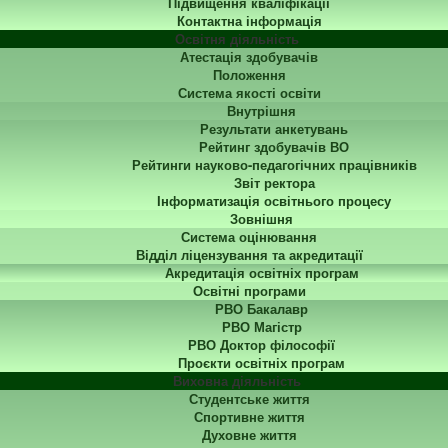
Підвищення кваліфікації
Контактна інформація
Освітня діяльність
Атестація здобувачів
Положення
Система якості освіти
Внутрішня
Результати анкетувань
Рейтинг здобувачів ВО
Рейтинги науково-педагогічних працівників
Звіт ректора
Інформатизація освітнього процесу
Зовнішня
Система оцінювання
Відділ ліцензування та акредитації
Акредитація освітніх програм
Освітні програми
РВО Бакалавр
РВО Магістр
РВО Доктор філософії
Проєкти освітніх програм
Виховна діяльність
Студентське життя
Спортивне життя
Духовне життя