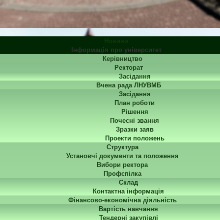
Новини
Інформація про університет
Керівництво
Ректорат
Засідання
Вчена рада ЛНУВМБ
Засідання
План роботи
Рішення
Почесні звання
Зразки заяв
Проекти положень
Структура
Установчі документи та положення
Вибори ректора
Профспілка
Склад
Контактна інформація
Фінансово-економічна діяльність
Вартість навчання
Тендерні закупівлі