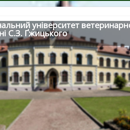
нальний університет ветеринарн
ні С.З. Ґжицького