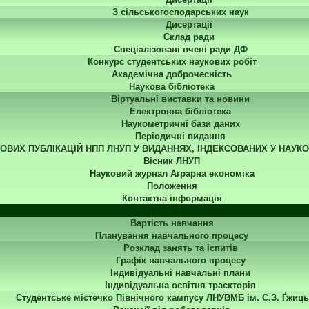
З сільськогосподарських наук
Дисертації
Склад ради
Спеціалізовані вчені ради ДФ
Конкурс студентських наукових робіт
Академічна доброчесність
Наукова бібліотека
Віртуальні виставки та новини
Електронна бібліотека
Наукометричні бази даних
Періодичні видання
КОВИХ ПУБЛІКАЦІЙ НПП ЛНУП У ВИДАННЯХ, ІНДЕКСОВАНИХ У НАУК
Вісник ЛНУП
Науковий журнал Аграрна економіка
Положення
Контактна інформація
Студенту
Вартість навчання
Планування навчального процесу
Розклад занять та іспитів
Графік навчального процесу
Індивідуальні навчальні плани
Індивідуальна освітня траєкторія
Студентське містечко Північного кампусу ЛНУВМБ ім. С.З. Ґжиць