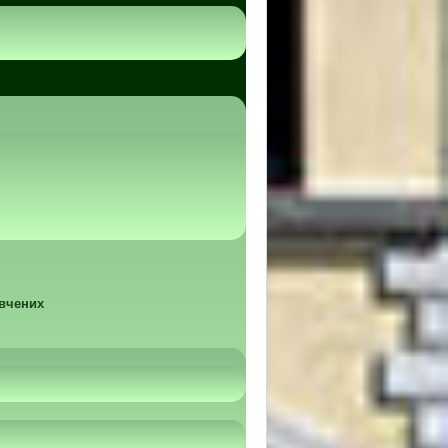
 вчених