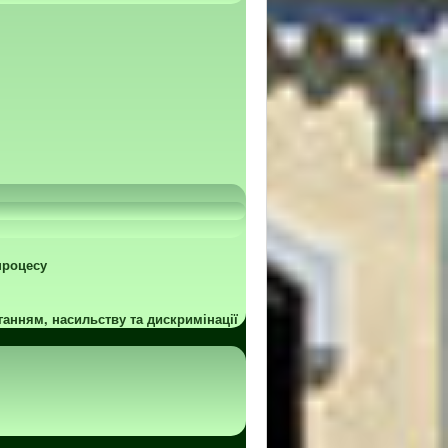
процесу
ганням, насильству та дискримінації