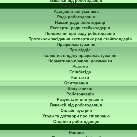
Вакансії від роботодавців
Випускнику
Асоціація випускників
Рада роботодавців
Накази ради роботодавці
Експертні ради стейкхолдерів
Положення про раду роботодавців
Протоколи засідання експертних рад стейкхолдерів
Працевлаштування
Про відділ
Колектив відділу працевлаштування
Нормативно-правові документи
Резюме
Співбесіда
Контакти
Опитування
Випускників
Роботодавців
Результати опитування
Вакансії від роботодавців
Онлайн зустрічі
Угоди та договори про співпрацю
Сторінки роботодавців
Центр перепідготовки та підвищення кваліфікації
Новини