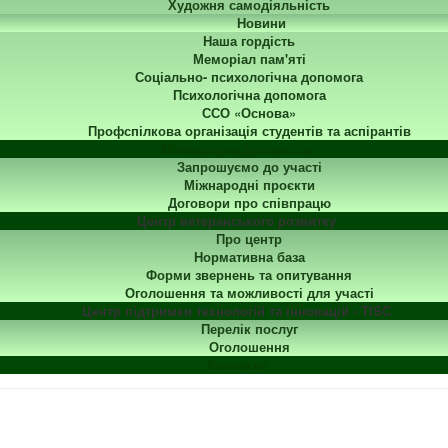
Художня самодіяльність
Новини
Наша гордість
Меморіал пам'яті
Соціально- психологічна допомога
Психологічна допомога
ССО «Основа»
Профспілкова організація студентів та аспірантів
Міжнародна діяльність
Запрошуємо до участі
Міжнародні проєкти
Договори про співпрацю
Центр ветеранського розвитку
Про центр
Нормативна база
Форми звернень та опитування
Оголошення та можливості для участі
Центр підтримки технологій та інновацій - TISC
Перелік послуг
Оголошення
Контакти