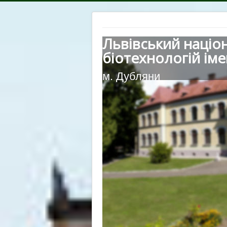
Львівський націо
біотехнологій іме
м. Дубляни