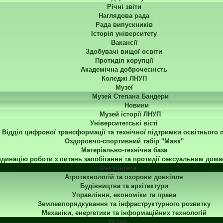
Річні звіти
Наглядова рада
Рада випускників
Історія університету
Вакансії
Здобувачі вищої освіти
Протидія корупції
Академічна доброчесність
Коледжі ЛНУП
Музеї
Музей Степана Бандери
Новини
Музей історії ЛНУП
Університетські вісті
Відділ цифрової трансформації та технічної підтримки освітнього 
Оздоровчо-спортивний табір "Маяк"
Матеріально-технічна база
динацію роботи з питань запобігання та протидії сексуальним дома
Факультети
Агротехнологій та охорони довкілля
Будівництва та архітектури
Управління, економіки та права
Землевпорядкування та інфраструктурного розвитку
Механіки, енергетики та інформаційних технологій
Вступ