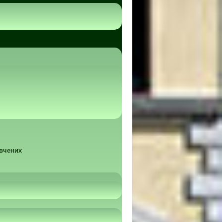
 вчених