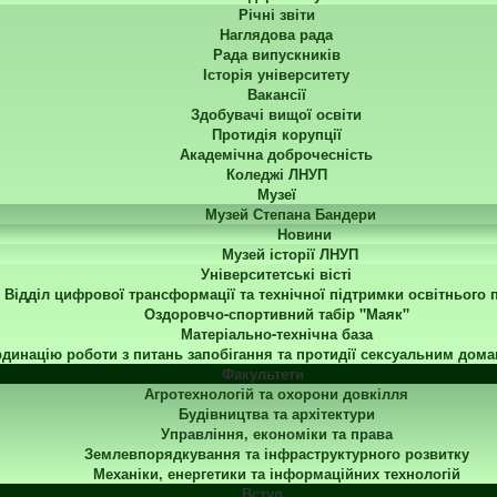
Річні звіти
Наглядова рада
Рада випускників
Історія університету
Вакансії
Здобувачі вищої освіти
Протидія корупції
Академічна доброчесність
Коледжі ЛНУП
Музеї
Музей Степана Бандери
Новини
Музей історії ЛНУП
Університетські вісті
Відділ цифрової трансформації та технічної підтримки освітнього 
Оздоровчо-спортивний табір "Маяк"
Матеріально-технічна база
динацію роботи з питань запобігання та протидії сексуальним дома
Факультети
Агротехнологій та охорони довкілля
Будівництва та архітектури
Управління, економіки та права
Землевпорядкування та інфраструктурного розвитку
Механіки, енергетики та інформаційних технологій
Вступ