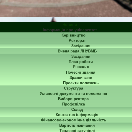
Новини
Інформація про університет
Керівництво
Ректорат
Засідання
Вчена рада ЛНУВМБ
Засідання
План роботи
Рішення
Почесні звання
Зразки заяв
Проекти положень
Структура
Установчі документи та положення
Вибори ректора
Профспілка
Склад
Контактна інформація
Фінансово-економічна діяльність
Вартість навчання
Тендерні закупівлі