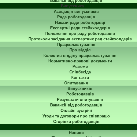
Вакансії від роботодавців
Випускнику
Асоціація випускників
Рада роботодавців
Накази ради роботодавці
Експертні ради стейкхолдерів
Положення про раду роботодавців
Протоколи засідання експертних рад стейкхолдерів
Працевлаштування
Про відділ
Колектив відділу працевлаштування
Нормативно-правові документи
Резюме
Співбесіда
Контакти
Опитування
Випускників
Роботодавців
Результати опитування
Вакансії від роботодавців
Онлайн зустрічі
Угоди та договори про співпрацю
Сторінки роботодавців
Центр перепідготовки та підвищення кваліфікації
Новини