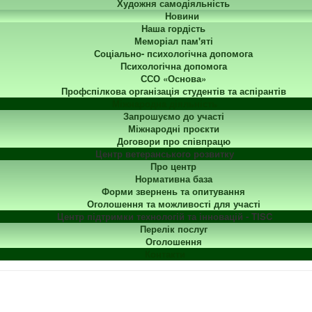
Художня самодіяльність
Новини
Наша гордість
Меморіал пам'яті
Соціально- психологічна допомога
Психологічна допомога
ССО «Основа»
Профспілкова організація студентів та аспірантів
Міжнародна діяльність
Запрошуємо до участі
Міжнародні проєкти
Договори про співпрацю
Центр ветеранського розвитку
Про центр
Нормативна база
Форми звернень та опитування
Оголошення та можливості для участі
Центр підтримки технологій та інновацій - TISC
Перелік послуг
Оголошення
Контакти