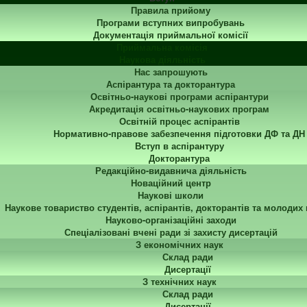
Правила прийому
Програми вступних випробувань
Документація приймальної комісії
Приймальна комісія
Наукова діяльність
Нас запрошують
Аспірантура та докторантура
Освітньо-наукові програми аспірантури
Акредитація освітньо-наукових програм
Освітній процес аспірантів
Нормативно-правове забезпечення підготовки ДФ та ДН
Вступ в аспірантуру
Докторантура
Редакційно-видавнича діяльність
Новаційний центр
Наукові школи
Наукове товариство студентів, аспірантів, докторантів та молодих
Науково-організаційні заходи
Спеціалізовані вчені ради зі захисту дисертацій
З економічних наук
Склад ради
Дисертації
З технічних наук
Склад ради
Дисертації