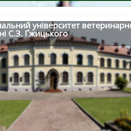
нальний університет ветеринарн
ні С.З. Ґжицького