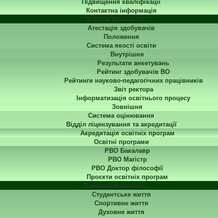
Підвищення кваліфікації
Контактна інформація
Освітня діяльність
Атестація здобувачів
Положення
Система якості освіти
Внутрішня
Результати анкетувань
Рейтинг здобувачів ВО
Рейтинги науково-педагогічних працівників
Звіт ректора
Інформатизація освітнього процесу
Зовнішня
Система оцінювання
Відділ ліцензування та акредитації
Акредитація освітніх програм
Освітні програми
РВО Бакалавр
РВО Магістр
РВО Доктор філософії
Проєкти освітніх програм
Виховна діяльність
Студентське життя
Спортивне життя
Духовне життя