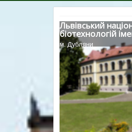
Львівський націо
біотехнологій іме
м. Дубляни