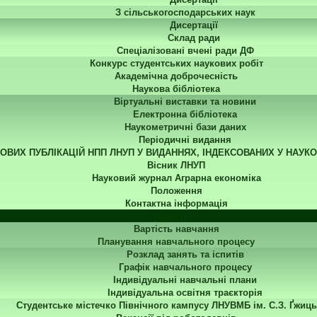
З сільськогосподарських наук
Дисертації
Склад ради
Спеціалізовані вчені ради ДФ
Конкурс студентських наукових робіт
Академічна доброчесність
Наукова бібліотека
Віртуальні виставки та новини
Електронна бібліотека
Наукометричні бази даних
Періодичні видання
КОВИХ ПУБЛІКАЦІЙ НПП ЛНУП У ВИДАННЯХ, ІНДЕКСОВАНИХ У НАУК
Вісник ЛНУП
Науковий журнал Аграрна економіка
Положення
Контактна інформація
Студенту
Вартість навчання
Планування навчального процесу
Розклад занять та іспитів
Графік навчального процесу
Індивідуальні навчальні плани
Індивідуальна освітня траєкторія
Студентське містечко Північного кампусу ЛНУВМБ ім. С.З. Ґжиць