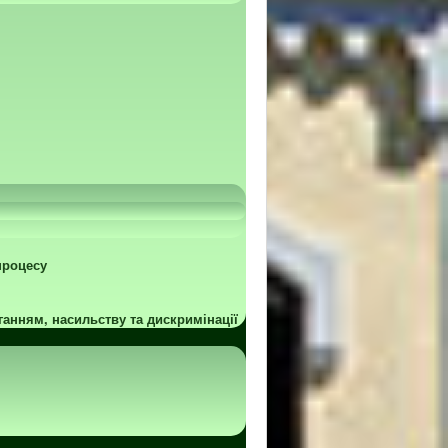
процесу
ганням, насильству та дискримінації