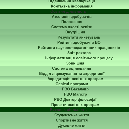
Підвищення кваліфікації
Контактна інформація
Освітня діяльність
Атестація здобувачів
Положення
Система якості освіти
Внутрішня
Результати анкетувань
Рейтинг здобувачів ВО
Рейтинги науково-педагогічних працівників
Звіт ректора
Інформатизація освітнього процесу
Зовнішня
Система оцінювання
Відділ ліцензування та акредитації
Акредитація освітніх програм
Освітні програми
РВО Бакалавр
РВО Магістр
РВО Доктор філософії
Проєкти освітніх програм
Виховна діяльність
Студентське життя
Спортивне життя
Духовне життя