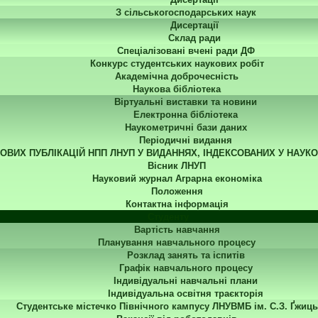
З сільськогосподарських наук
Дисертації
Склад ради
Спеціалізовані вчені ради ДФ
Конкурс студентських наукових робіт
Академічна доброчесність
Наукова бібліотека
Віртуальні виставки та новини
Електронна бібліотека
Наукометричні бази даних
Періодичні видання
КОВИХ ПУБЛІКАЦІЙ НПП ЛНУП У ВИДАННЯХ, ІНДЕКСОВАНИХ У НАУК
Вісник ЛНУП
Науковий журнал Аграрна економіка
Положення
Контактна інформація
Студенту
Вартість навчання
Планування навчального процесу
Розклад занять та іспитів
Графік навчального процесу
Індивідуальні навчальні плани
Індивідуальна освітня траєкторія
Студентське містечко Північного кампусу ЛНУВМБ ім. С.З. Ґжиць