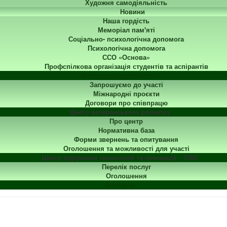
Художня самодіяльність
Новини
Наша гордість
Меморіал пам'яті
Соціально- психологічна допомога
Психологічна допомога
ССО «Основа»
Профспілкова організація студентів та аспірантів
Міжнародна діяльність
Запрошуємо до участі
Міжнародні проєкти
Договори про співпрацю
Центр ветеранського розвитку
Про центр
Нормативна база
Форми звернень та опитування
Оголошення та можливості для участі
Центр підтримки технологій та інновацій - TISC
Перелік послуг
Оголошення
Контакти