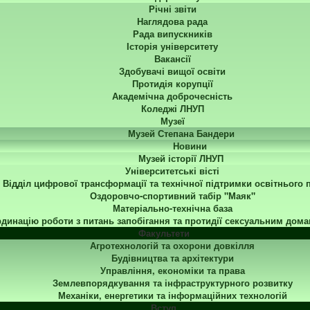
Річні звіти
Наглядова рада
Рада випускників
Історія університету
Вакансії
Здобувачі вищої освіти
Протидія корупції
Академічна доброчесність
Коледжі ЛНУП
Музеї
Музей Степана Бандери
Новини
Музей історії ЛНУП
Університетські вісті
Відділ цифрової трансформації та технічної підтримки освітнього 
Оздоровчо-спортивний табір "Маяк"
Матеріально-технічна база
динацію роботи з питань запобігання та протидії сексуальним дома
Факультети
Агротехнологій та охорони довкілля
Будівництва та архітектури
Управління, економіки та права
Землевпорядкування та інфраструктурного розвитку
Механіки, енергетики та інформаційних технологій
Вступ