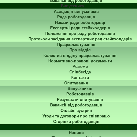
Вакансії від роботодавців
Випускнику
Асоціація випускників
Рада роботодавців
Накази ради роботодавці
Експертні ради стейкхолдерів
Положення про раду роботодавців
Протоколи засідання експертних рад стейкхолдерів
Працевлаштування
Про відділ
Колектив відділу працевлаштування
Нормативно-правові документи
Резюме
Співбесіда
Контакти
Опитування
Випускників
Роботодавців
Результати опитування
Вакансії від роботодавців
Онлайн зустрічі
Угоди та договори про співпрацю
Сторінки роботодавців
Центр перепідготовки та підвищення кваліфікації
Новини