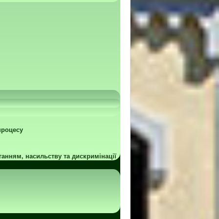
процесу
ганням, насильству та дискримінації