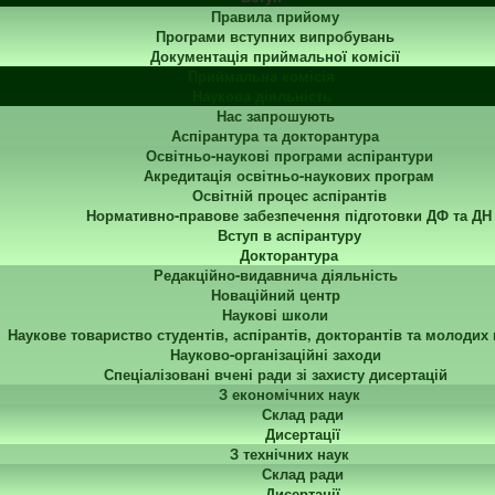
Правила прийому
Програми вступних випробувань
Документація приймальної комісії
Приймальна комісія
Наукова діяльність
Нас запрошують
Аспірантура та докторантура
Освітньо-наукові програми аспірантури
Акредитація освітньо-наукових програм
Освітній процес аспірантів
Нормативно-правове забезпечення підготовки ДФ та ДН
Вступ в аспірантуру
Докторантура
Редакційно-видавнича діяльність
Новаційний центр
Наукові школи
Наукове товариство студентів, аспірантів, докторантів та молодих
Науково-організаційні заходи
Спеціалізовані вчені ради зі захисту дисертацій
З економічних наук
Склад ради
Дисертації
З технічних наук
Склад ради
Дисертації