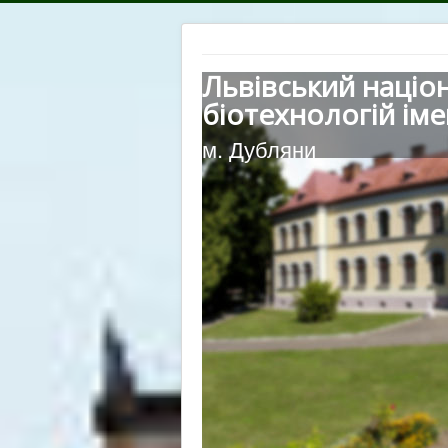
Львівський націо
біотехнологій іме
м. Дубляни