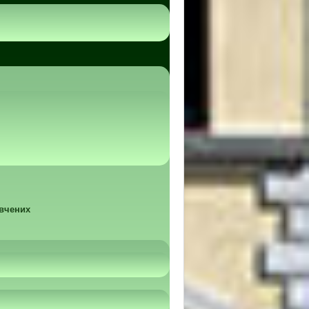
 вчених