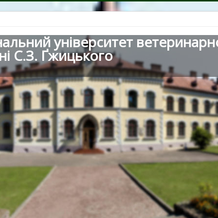
нальний університет ветеринарн
ні С.З. Ґжицького