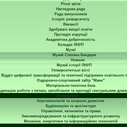
Річні звіти
Наглядова рада
Рада випускників
Історія університету
Вакансії
Здобувачі вищої освіти
Протидія корупції
Академічна доброчесність
Коледжі ЛНУП
Музеї
Музей Степана Бандери
Новини
Музей історії ЛНУП
Університетські вісті
Відділ цифрової трансформації та технічної підтримки освітнього 
Оздоровчо-спортивний табір "Маяк"
Матеріально-технічна база
динацію роботи з питань запобігання та протидії сексуальним дома
Факультети
Агротехнологій та охорони довкілля
Будівництва та архітектури
Управління, економіки та права
Землевпорядкування та інфраструктурного розвитку
Механіки, енергетики та інформаційних технологій
Вступ