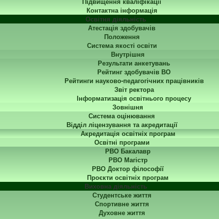
Підвищення кваліфікації
Контактна інформація
Освітня діяльність
Атестація здобувачів
Положення
Система якості освіти
Внутрішня
Результати анкетувань
Рейтинг здобувачів ВО
Рейтинги науково-педагогічних працівників
Звіт ректора
Інформатизація освітнього процесу
Зовнішня
Система оцінювання
Відділ ліцензування та акредитації
Акредитація освітніх програм
Освітні програми
РВО Бакалавр
РВО Магістр
РВО Доктор філософії
Проєкти освітніх програм
Виховна діяльність
Студентське життя
Спортивне життя
Духовне життя