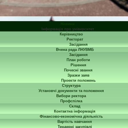
Новини
Інформація про університет
Керівництво
Ректорат
Засідання
Вчена рада ЛНУВМБ
Засідання
План роботи
Рішення
Почесні звання
Зразки заяв
Проекти положень
Структура
Установчі документи та положення
Вибори ректора
Профспілка
Склад
Контактна інформація
Фінансово-економічна діяльність
Вартість навчання
Тендерні закупівлі