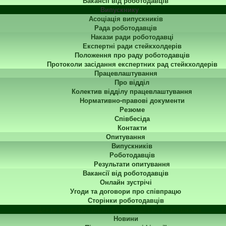
Вакансії від роботодавців
Випускнику
Асоціація випускників
Рада роботодавців
Накази ради роботодавці
Експертні ради стейкхолдерів
Положення про раду роботодавців
Протоколи засідання експертних рад стейкхолдерів
Працевлаштування
Про відділ
Колектив відділу працевлаштування
Нормативно-правові документи
Резюме
Співбесіда
Контакти
Опитування
Випускників
Роботодавців
Результати опитування
Вакансії від роботодавців
Онлайн зустрічі
Угоди та договори про співпрацю
Сторінки роботодавців
Центр перепідготовки та підвищення кваліфікації
Новини