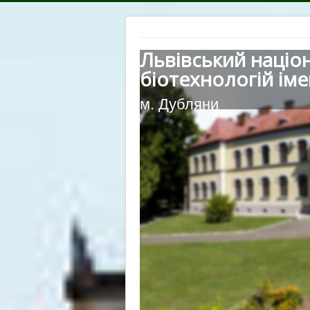
Львівський націо
біотехнологій іме
м. Дубляни