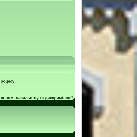
процесу
ганням, насильству та дискримінації