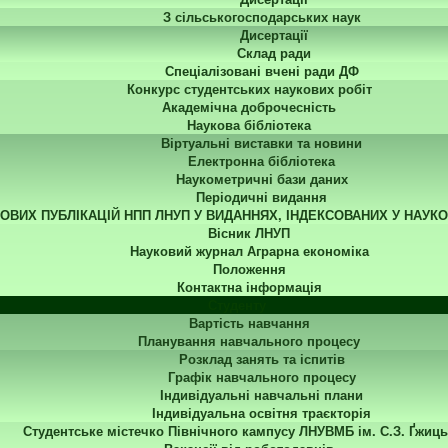
З сільськогосподарських наук
Дисертації
Склад ради
Спеціалізовані вчені ради ДФ
Конкурс студентських наукових робіт
Академічна доброчесність
Наукова бібліотека
Віртуальні виставки та новини
Електронна бібліотека
Наукометричні бази даних
Періодичні видання
КОВИХ ПУБЛІКАЦІЙ НПП ЛНУП У ВИДАННЯХ, ІНДЕКСОВАНИХ У НАУК
Вісник ЛНУП
Науковий журнал Аграрна економіка
Положення
Контактна інформація
Студенту
Вартість навчання
Планування навчального процесу
Розклад занять та іспитів
Графік навчального процесу
Індивідуальні навчальні плани
Індивідуальна освітня траєкторія
Студентське містечко Північного кампусу ЛНУВМБ ім. С.З. Ґжиць