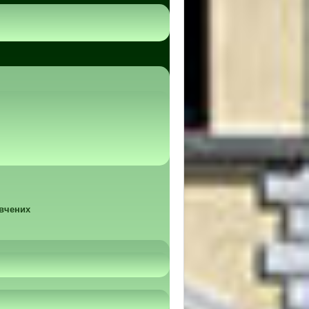
 вчених