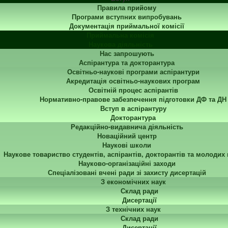
Правила прийому
Програми вступних випробувань
Документація приймальної комісії
Приймальна комісія
Наукова діяльність
Нас запрошують
Аспірантура та докторантура
Освітньо-наукові програми аспірантури
Акредитація освітньо-наукових програм
Освітній процес аспірантів
Нормативно-правове забезпечення підготовки ДФ та ДН
Вступ в аспірантуру
Докторантура
Редакційно-видавнича діяльність
Новаційний центр
Наукові школи
Наукове товариство студентів, аспірантів, докторантів та молодих
Науково-організаційні заходи
Спеціалізовані вчені ради зі захисту дисертацій
З економічних наук
Склад ради
Дисертації
З технічних наук
Склад ради
Дисертації