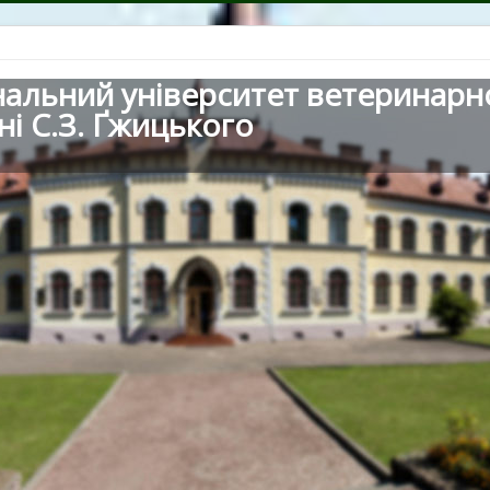
нальний університет ветеринарн
ні С.З. Ґжицького