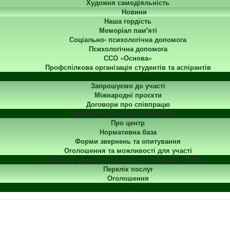
Художня самодіяльність
Новини
Наша гордість
Меморіал пам'яті
Соціально- психологічна допомога
Психологічна допомога
ССО «Основа»
Профспілкова організація студентів та аспірантів
Міжнародна діяльність
Запрошуємо до участі
Міжнародні проєкти
Договори про співпрацю
Центр ветеранського розвитку
Про центр
Нормативна база
Форми звернень та опитування
Оголошення та можливості для участі
Центр підтримки технологій та інновацій - TISC
Перелік послуг
Оголошення
Контакти