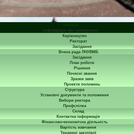
Новини
Інформація про університет
Керівництво
Ректорат
Засідання
Вчена рада ЛНУВМБ
Засідання
План роботи
Рішення
Почесні звання
Зразки заяв
Проекти положень
Структура
Установчі документи та положення
Вибори ректора
Профспілка
Склад
Контактна інформація
Фінансово-економічна діяльність
Вартість навчання
Тендерні закупівлі