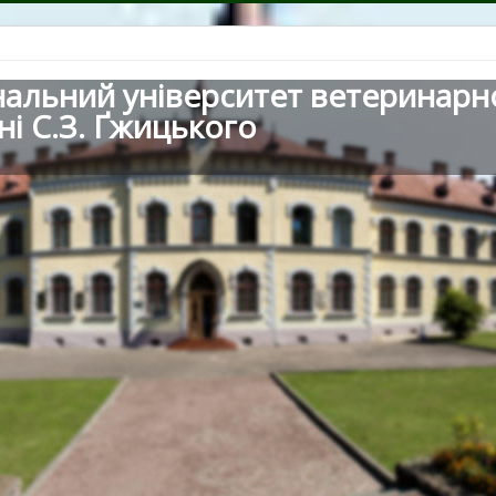
нальний університет ветеринарн
ні С.З. Ґжицького