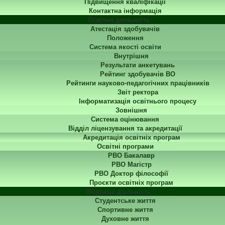
Підвищення кваліфікації
Контактна інформація
Освітня діяльність
Атестація здобувачів
Положення
Система якості освіти
Внутрішня
Результати анкетувань
Рейтинг здобувачів ВО
Рейтинги науково-педагогічних працівників
Звіт ректора
Інформатизація освітнього процесу
Зовнішня
Система оцінювання
Відділ ліцензування та акредитації
Акредитація освітніх програм
Освітні програми
РВО Бакалавр
РВО Магістр
РВО Доктор філософії
Проєкти освітніх програм
Виховна діяльність
Студентське життя
Спортивне життя
Духовне життя