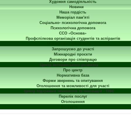
Художня самодіяльність
Новини
Наша гордість
Меморіал пам'яті
Соціально- психологічна допомога
Психологічна допомога
ССО «Основа»
Профспілкова організація студентів та аспірантів
Міжнародна діяльність
Запрошуємо до участі
Міжнародні проєкти
Договори про співпрацю
Центр ветеранського розвитку
Про центр
Нормативна база
Форми звернень та опитування
Оголошення та можливості для участі
Центр підтримки технологій та інновацій - TISC
Перелік послуг
Оголошення
Контакти