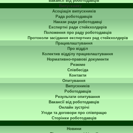
Вакансії від роботодавців
Випускнику
Асоціація випускників
Рада роботодавців
Накази ради роботодавці
Експертні ради стейкхолдерів
Положення про раду роботодавців
Протоколи засідання експертних рад стейкхолдерів
Працевлаштування
Про відділ
Колектив відділу працевлаштування
Нормативно-правові документи
Резюме
Співбесіда
Контакти
Опитування
Випускників
Роботодавців
Результати опитування
Вакансії від роботодавців
Онлайн зустрічі
Угоди та договори про співпрацю
Сторінки роботодавців
Центр перепідготовки та підвищення кваліфікації
Новини