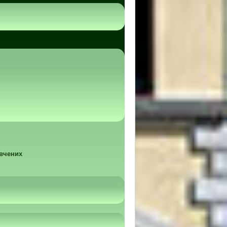
 вчених