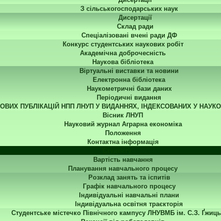
З сільськогосподарських наук
Дисертації
Склад ради
Спеціалізовані вчені ради ДФ
Конкурс студентських наукових робіт
Академічна доброчесність
Наукова бібліотека
Віртуальні виставки та новини
Електронна бібліотека
Наукометричні бази даних
Періодичні видання
КОВИХ ПУБЛІКАЦІЙ НПП ЛНУП У ВИДАННЯХ, ІНДЕКСОВАНИХ У НАУК
Вісник ЛНУП
Науковий журнал Аграрна економіка
Положення
Контактна інформація
Студенту
Вартість навчання
Планування навчального процесу
Розклад занять та іспитів
Графік навчального процесу
Індивідуальні навчальні плани
Індивідуальна освітня траєкторія
Студентське містечко Північного кампусу ЛНУВМБ ім. С.З. Ґжиць