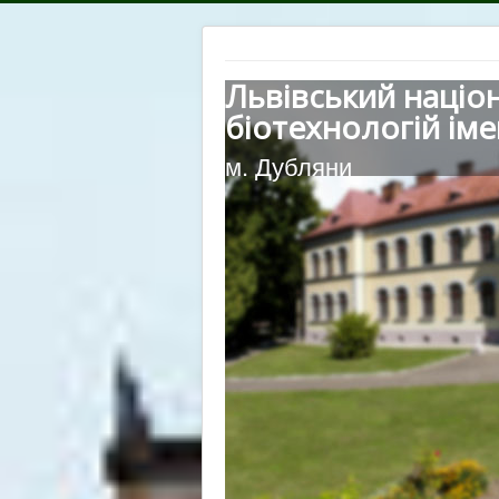
Львівський націо
біотехнологій іме
м. Дубляни