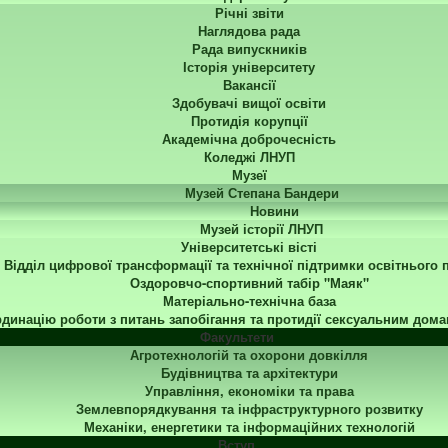
Річні звіти
Наглядова рада
Рада випускників
Історія університету
Вакансії
Здобувачі вищої освіти
Протидія корупції
Академічна доброчесність
Коледжі ЛНУП
Музеї
Музей Степана Бандери
Новини
Музей історії ЛНУП
Університетські вісті
Відділ цифрової трансформації та технічної підтримки освітнього 
Оздоровчо-спортивний табір "Маяк"
Матеріально-технічна база
динацію роботи з питань запобігання та протидії сексуальним дома
Факультети
Агротехнологій та охорони довкілля
Будівництва та архітектури
Управління, економіки та права
Землевпорядкування та інфраструктурного розвитку
Механіки, енергетики та інформаційних технологій
Вступ