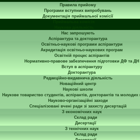
Правила прийому
Програми вступних випробувань
Документація приймальної комісії
Приймальна комісія
Наукова діяльність
Нас запрошують
Аспірантура та докторантура
Освітньо-наукові програми аспірантури
Акредитація освітньо-наукових програм
Освітній процес аспірантів
Нормативно-правове забезпечення підготовки ДФ та ДН
Вступ в аспірантуру
Докторантура
Редакційно-видавнича діяльність
Новаційний центр
Наукові школи
Наукове товариство студентів, аспірантів, докторантів та молодих
Науково-організаційні заходи
Спеціалізовані вчені ради зі захисту дисертацій
З економічних наук
Склад ради
Дисертації
З технічних наук
Склад ради
Дисертації