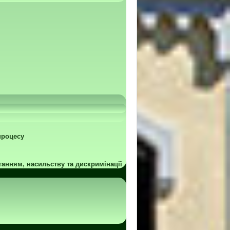
процесу
ганням, насильству та дискримінації