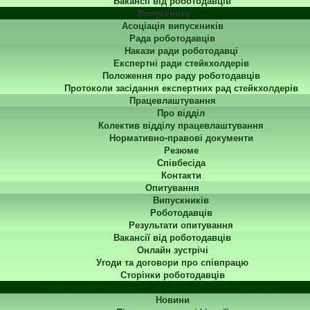
Вакансії від роботодавців
Випускнику
Асоціація випускників
Рада роботодавців
Накази ради роботодавці
Експертні ради стейкхолдерів
Положення про раду роботодавців
Протоколи засідання експертних рад стейкхолдерів
Працевлаштування
Про відділ
Колектив відділу працевлаштування
Нормативно-правові документи
Резюме
Співбесіда
Контакти
Опитування
Випускників
Роботодавців
Результати опитування
Вакансії від роботодавців
Онлайн зустрічі
Угоди та договори про співпрацю
Сторінки роботодавців
Центр перепідготовки та підвищення кваліфікації
Новини