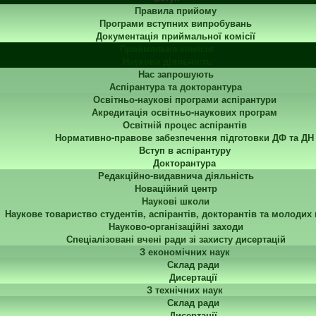
Правила прийому
Програми вступних випробувань
Документація приймальної комісії
Приймальна комісія
Наукова діяльність
Нас запрошують
Аспірантура та докторантура
Освітньо-наукові програми аспірантури
Акредитація освітньо-наукових програм
Освітній процес аспірантів
Нормативно-правове забезпечення підготовки ДФ та ДН
Вступ в аспірантуру
Докторантура
Редакційно-видавнича діяльність
Новаційний центр
Наукові школи
Наукове товариство студентів, аспірантів, докторантів та молодих
Науково-організаційні заходи
Спеціалізовані вчені ради зі захисту дисертацій
З економічних наук
Склад ради
Дисертації
З технічних наук
Склад ради
Дисертації