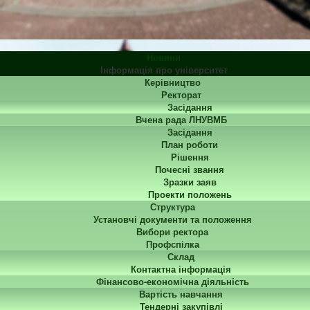
Новини
Інформація про університет
Керівництво
Ректорат
Засідання
Вчена рада ЛНУВМБ
Засідання
План роботи
Рішення
Почесні звання
Зразки заяв
Проекти положень
Структура
Установчі документи та положення
Вибори ректора
Профспілка
Склад
Контактна інформація
Фінансово-економічна діяльність
Вартість навчання
Тендерні закупівлі