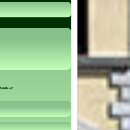
 вчених