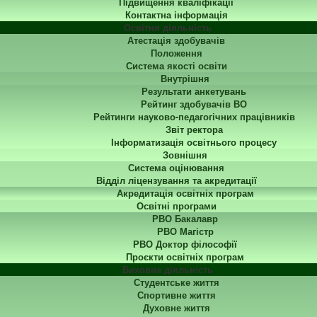
Підвищення кваліфікації
Контактна інформація
Освітня діяльність
Атестація здобувачів
Положення
Система якості освіти
Внутрішня
Результати анкетувань
Рейтинг здобувачів ВО
Рейтинги науково-педагогічних працівників
Звіт ректора
Інформатизація освітнього процесу
Зовнішня
Система оцінювання
Відділ ліцензування та акредитації
Акредитація освітніх програм
Освітні програми
РВО Бакалавр
РВО Магістр
РВО Доктор філософії
Проєкти освітніх програм
Виховна діяльність
Студентське життя
Спортивне життя
Духовне життя