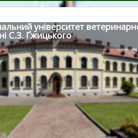
нальний університет ветеринарн
ні С.З. Ґжицького