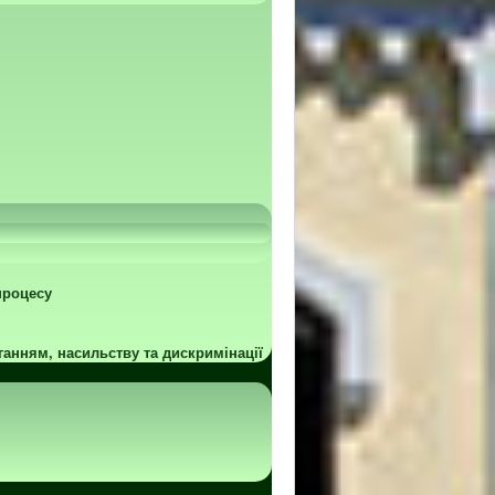
процесу
ганням, насильству та дискримінації