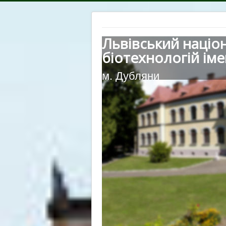
Львівський націо
біотехнологій іме
м. Дубляни