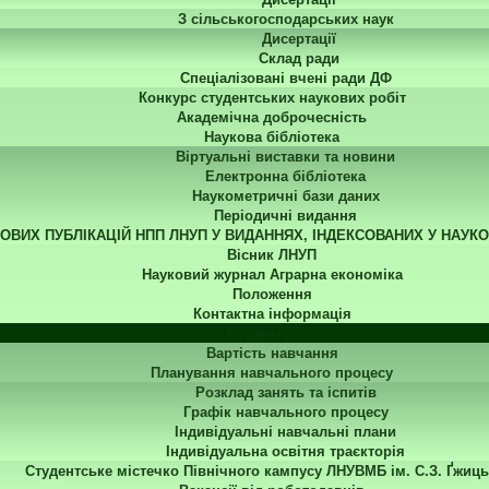
З сільськогосподарських наук
Дисертації
Склад ради
Спеціалізовані вчені ради ДФ
Конкурс студентських наукових робіт
Академічна доброчесність
Наукова бібліотека
Віртуальні виставки та новини
Електронна бібліотека
Наукометричні бази даних
Періодичні видання
КОВИХ ПУБЛІКАЦІЙ НПП ЛНУП У ВИДАННЯХ, ІНДЕКСОВАНИХ У НАУК
Вісник ЛНУП
Науковий журнал Аграрна економіка
Положення
Контактна інформація
Студенту
Вартість навчання
Планування навчального процесу
Розклад занять та іспитів
Графік навчального процесу
Індивідуальні навчальні плани
Індивідуальна освітня траєкторія
Студентське містечко Північного кампусу ЛНУВМБ ім. С.З. Ґжиць