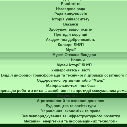
Річні звіти
Наглядова рада
Рада випускників
Історія університету
Вакансії
Здобувачі вищої освіти
Протидія корупції
Академічна доброчесність
Коледжі ЛНУП
Музеї
Музей Степана Бандери
Новини
Музей історії ЛНУП
Університетські вісті
Відділ цифрової трансформації та технічної підтримки освітнього 
Оздоровчо-спортивний табір "Маяк"
Матеріально-технічна база
динацію роботи з питань запобігання та протидії сексуальним дома
Факультети
Агротехнологій та охорони довкілля
Будівництва та архітектури
Управління, економіки та права
Землевпорядкування та інфраструктурного розвитку
Механіки, енергетики та інформаційних технологій
Вступ