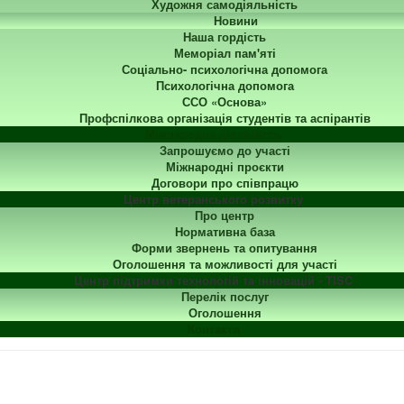
Художня самодіяльність
Новини
Наша гордість
Меморіал пам'яті
Соціально- психологічна допомога
Психологічна допомога
ССО «Основа»
Профспілкова організація студентів та аспірантів
Міжнародна діяльність
Запрошуємо до участі
Міжнародні проєкти
Договори про співпрацю
Центр ветеранського розвитку
Про центр
Нормативна база
Форми звернень та опитування
Оголошення та можливості для участі
Центр підтримки технологій та інновацій - TISC
Перелік послуг
Оголошення
Контакти