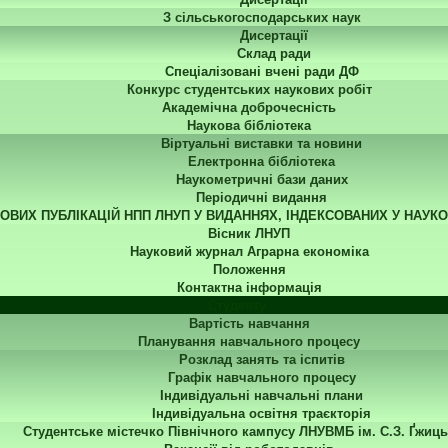
З сільськогосподарських наук
Дисертації
Склад ради
Спеціалізовані вчені ради ДФ
Конкурс студентських наукових робіт
Академічна доброчесність
Наукова бібліотека
Віртуальні виставки та новини
Електронна бібліотека
Наукометричні бази даних
Періодичні видання
КОВИХ ПУБЛІКАЦІЙ НПП ЛНУП У ВИДАННЯХ, ІНДЕКСОВАНИХ У НАУК
Вісник ЛНУП
Науковий журнал Аграрна економіка
Положення
Контактна інформація
Студенту
Вартість навчання
Планування навчального процесу
Розклад занять та іспитів
Графік навчального процесу
Індивідуальні навчальні плани
Індивідуальна освітня траєкторія
Студентське містечко Північного кампусу ЛНУВМБ ім. С.З. Ґжиць