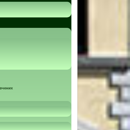
 вчених