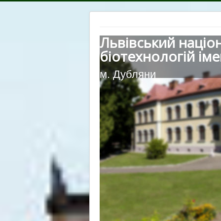
Львівський націо
біотехнологій іме
м. Дубляни