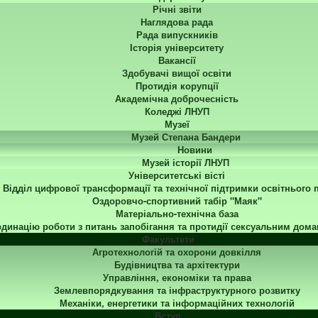
Річні звіти
Наглядова рада
Рада випускників
Історія університету
Вакансії
Здобувачі вищої освіти
Протидія корупції
Академічна доброчесність
Коледжі ЛНУП
Музеї
Музей Степана Бандери
Новини
Музей історії ЛНУП
Університетські вісті
Відділ цифрової трансформації та технічної підтримки освітнього 
Оздоровчо-спортивний табір "Маяк"
Матеріально-технічна база
динацію роботи з питань запобігання та протидії сексуальним дома
Факультети
Агротехнологій та охорони довкілля
Будівництва та архітектури
Управління, економіки та права
Землевпорядкування та інфраструктурного розвитку
Механіки, енергетики та інформаційних технологій
Вступ