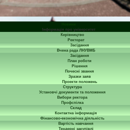
Новини
Інформація про університет
Керівництво
Ректорат
Засідання
Вчена рада ЛНУВМБ
Засідання
План роботи
Рішення
Почесні звання
Зразки заяв
Проекти положень
Структура
Установчі документи та положення
Вибори ректора
Профспілка
Склад
Контактна інформація
Фінансово-економічна діяльність
Вартість навчання
Тендерні закупівлі