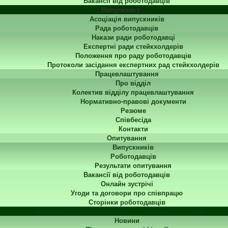
Вакансії від роботодавців
Випускнику
Асоціація випускників
Рада роботодавців
Накази ради роботодавці
Експертні ради стейкхолдерів
Положення про раду роботодавців
Протоколи засідання експертних рад стейкхолдерів
Працевлаштування
Про відділ
Колектив відділу працевлаштування
Нормативно-правові документи
Резюме
Співбесіда
Контакти
Опитування
Випускників
Роботодавців
Результати опитування
Вакансії від роботодавців
Онлайн зустрічі
Угоди та договори про співпрацю
Сторінки роботодавців
Центр перепідготовки та підвищення кваліфікації
Новини