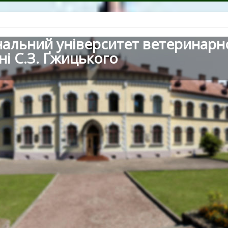
нальний університет ветеринарн
ні С.З. Ґжицького