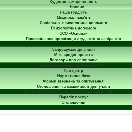
Художня самодіяльність
Новини
Наша гордість
Меморіал пам'яті
Соціально- психологічна допомога
Психологічна допомога
ССО «Основа»
Профспілкова організація студентів та аспірантів
Міжнародна діяльність
Запрошуємо до участі
Міжнародні проєкти
Договори про співпрацю
Центр ветеранського розвитку
Про центр
Нормативна база
Форми звернень та опитування
Оголошення та можливості для участі
Центр підтримки технологій та інновацій - TISC
Перелік послуг
Оголошення
Контакти