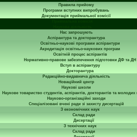
Правила прийому
Програми вступних випробувань
Документація приймальної комісії
Приймальна комісія
Наукова діяльність
Нас запрошують
Аспірантура та докторантура
Освітньо-наукові програми аспірантури
Акредитація освітньо-наукових програм
Освітній процес аспірантів
Нормативно-правове забезпечення підготовки ДФ та ДН
Вступ в аспірантуру
Докторантура
Редакційно-видавнича діяльність
Новаційний центр
Наукові школи
Наукове товариство студентів, аспірантів, докторантів та молодих
Науково-організаційні заходи
Спеціалізовані вчені ради зі захисту дисертацій
З економічних наук
Склад ради
Дисертації
З технічних наук
Склад ради
Дисертації