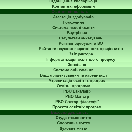
Підвищення кваліфікації
Контактна інформація
Освітня діяльність
Атестація здобувачів
Положення
Система якості освіти
Внутрішня
Результати анкетувань
Рейтинг здобувачів ВО
Рейтинги науково-педагогічних працівників
Звіт ректора
Інформатизація освітнього процесу
Зовнішня
Система оцінювання
Відділ ліцензування та акредитації
Акредитація освітніх програм
Освітні програми
РВО Бакалавр
РВО Магістр
РВО Доктор філософії
Проєкти освітніх програм
Виховна діяльність
Студентське життя
Спортивне життя
Духовне життя