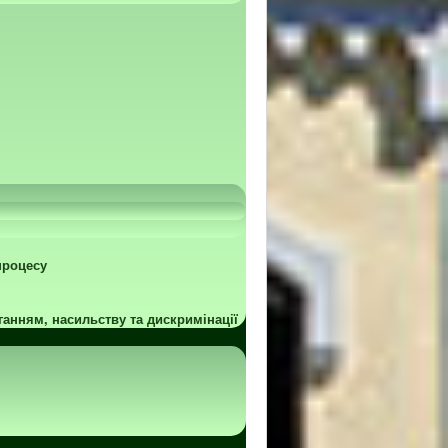
процесу
ганням, насильству та дискримінації