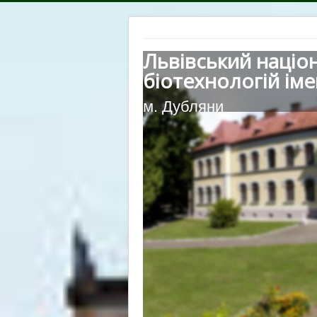
Львівський націо
біотехнологій іме
м. Дубляни