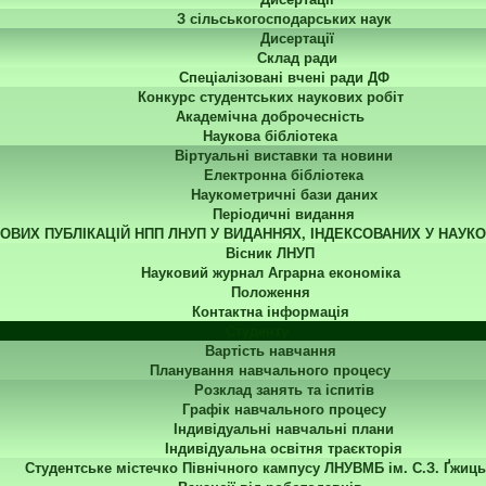
З сільськогосподарських наук
Дисертації
Склад ради
Спеціалізовані вчені ради ДФ
Конкурс студентських наукових робіт
Академічна доброчесність
Наукова бібліотека
Віртуальні виставки та новини
Електронна бібліотека
Наукометричні бази даних
Періодичні видання
КОВИХ ПУБЛІКАЦІЙ НПП ЛНУП У ВИДАННЯХ, ІНДЕКСОВАНИХ У НАУК
Вісник ЛНУП
Науковий журнал Аграрна економіка
Положення
Контактна інформація
Студенту
Вартість навчання
Планування навчального процесу
Розклад занять та іспитів
Графік навчального процесу
Індивідуальні навчальні плани
Індивідуальна освітня траєкторія
Студентське містечко Північного кампусу ЛНУВМБ ім. С.З. Ґжиць