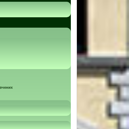
 вчених