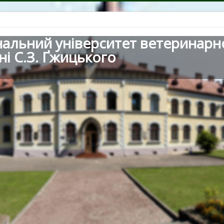
нальний університет ветеринарн
ні С.З. Ґжицького