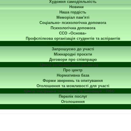
Художня самодіяльність
Новини
Наша гордість
Меморіал пам'яті
Соціально- психологічна допомога
Психологічна допомога
ССО «Основа»
Профспілкова організація студентів та аспірантів
Міжнародна діяльність
Запрошуємо до участі
Міжнародні проєкти
Договори про співпрацю
Центр ветеранського розвитку
Про центр
Нормативна база
Форми звернень та опитування
Оголошення та можливості для участі
Центр підтримки технологій та інновацій - TISC
Перелік послуг
Оголошення
Контакти