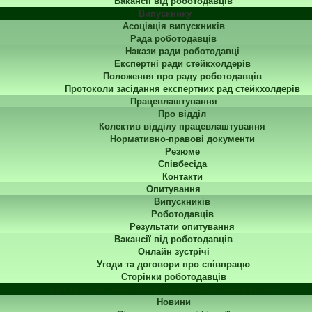
Вакансії від роботодавців
Випускнику
Асоціація випускників
Рада роботодавців
Накази ради роботодавці
Експертні ради стейкхолдерів
Положення про раду роботодавців
Протоколи засідання експертних рад стейкхолдерів
Працевлаштування
Про відділ
Колектив відділу працевлаштування
Нормативно-правові документи
Резюме
Співбесіда
Контакти
Опитування
Випускників
Роботодавців
Результати опитування
Вакансії від роботодавців
Онлайн зустрічі
Угоди та договори про співпрацю
Сторінки роботодавців
Центр перепідготовки та підвищення кваліфікації
Новини