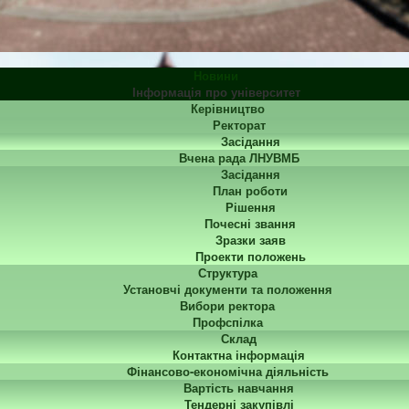
Новини
Інформація про університет
Керівництво
Ректорат
Засідання
Вчена рада ЛНУВМБ
Засідання
План роботи
Рішення
Почесні звання
Зразки заяв
Проекти положень
Структура
Установчі документи та положення
Вибори ректора
Профспілка
Склад
Контактна інформація
Фінансово-економічна діяльність
Вартість навчання
Тендерні закупівлі