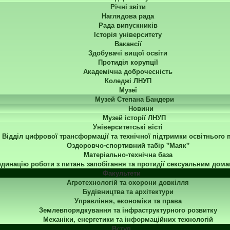
Річні звіти
Наглядова рада
Рада випускників
Історія університету
Вакансії
Здобувачі вищої освіти
Протидія корупції
Академічна доброчесність
Коледжі ЛНУП
Музеї
Музей Степана Бандери
Новини
Музей історії ЛНУП
Університетські вісті
Відділ цифрової трансформації та технічної підтримки освітнього 
Оздоровчо-спортивний табір "Маяк"
Матеріально-технічна база
динацію роботи з питань запобігання та протидії сексуальним дома
Факультети
Агротехнологій та охорони довкілля
Будівництва та архітектури
Управління, економіки та права
Землевпорядкування та інфраструктурного розвитку
Механіки, енергетики та інформаційних технологій
Вступ