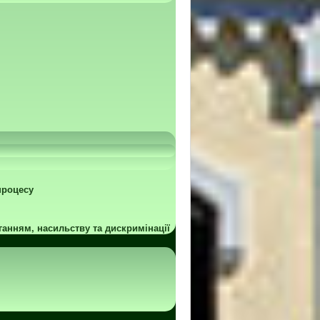
процесу
ганням, насильству та дискримінації