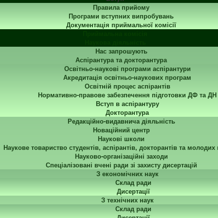
Правила прийому
Програми вступних випробувань
Документація приймальної комісії
Приймальна комісія
Наукова діяльність
Нас запрошують
Аспірантура та докторантура
Освітньо-наукові програми аспірантури
Акредитація освітньо-наукових програм
Освітній процес аспірантів
Нормативно-правове забезпечення підготовки ДФ та ДН
Вступ в аспірантуру
Докторантура
Редакційно-видавнича діяльність
Новаційний центр
Наукові школи
Наукове товариство студентів, аспірантів, докторантів та молодих
Науково-організаційні заходи
Спеціалізовані вчені ради зі захисту дисертацій
З економічних наук
Склад ради
Дисертації
З технічних наук
Склад ради
Дисертації