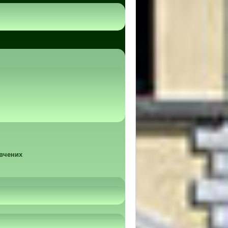
 вчених