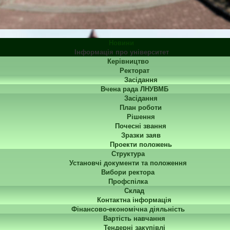
Новини
Інформація про університет
Керівництво
Ректорат
Засідання
Вчена рада ЛНУВМБ
Засідання
План роботи
Рішення
Почесні звання
Зразки заяв
Проекти положень
Структура
Установчі документи та положення
Вибори ректора
Профспілка
Склад
Контактна інформація
Фінансово-економічна діяльність
Вартість навчання
Тендерні закупівлі