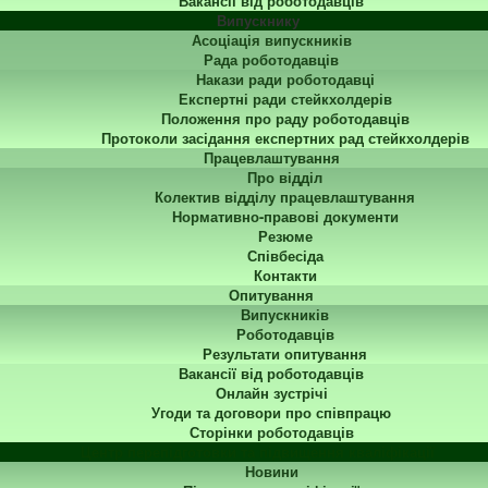
Вакансії від роботодавців
Випускнику
Асоціація випускників
Рада роботодавців
Накази ради роботодавці
Експертні ради стейкхолдерів
Положення про раду роботодавців
Протоколи засідання експертних рад стейкхолдерів
Працевлаштування
Про відділ
Колектив відділу працевлаштування
Нормативно-правові документи
Резюме
Співбесіда
Контакти
Опитування
Випускників
Роботодавців
Результати опитування
Вакансії від роботодавців
Онлайн зустрічі
Угоди та договори про співпрацю
Сторінки роботодавців
Центр перепідготовки та підвищення кваліфікації
Новини