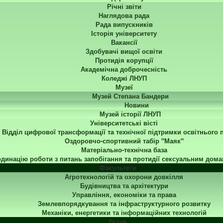
Річні звіти
Наглядова рада
Рада випускників
Історія університету
Вакансії
Здобувачі вищої освіти
Протидія корупції
Академічна доброчесність
Коледжі ЛНУП
Музеї
Музей Степана Бандери
Новини
Музей історії ЛНУП
Університетські вісті
Відділ цифрової трансформації та технічної підтримки освітнього 
Оздоровчо-спортивний табір "Маяк"
Матеріально-технічна база
динацію роботи з питань запобігання та протидії сексуальним дома
Факультети
Агротехнологій та охорони довкілля
Будівництва та архітектури
Управління, економіки та права
Землевпорядкування та інфраструктурного розвитку
Механіки, енергетики та інформаційних технологій
Вступ