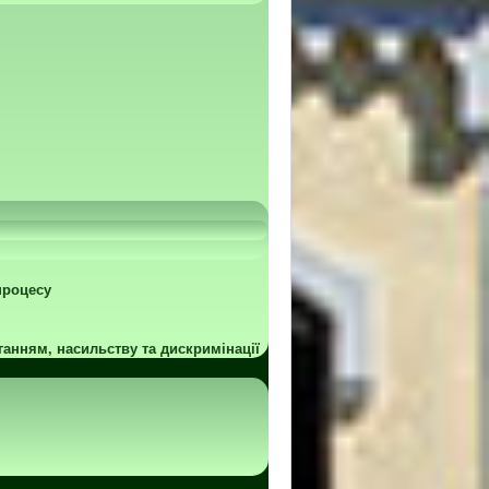
процесу
ганням, насильству та дискримінації