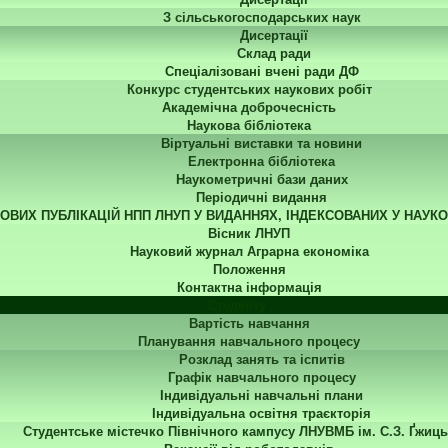
З сільськогосподарських наук
Дисертації
Склад ради
Спеціалізовані вчені ради ДФ
Конкурс студентських наукових робіт
Академічна доброчесність
Наукова бібліотека
Віртуальні виставки та новини
Електронна бібліотека
Наукометричні бази даних
Періодичні видання
КОВИХ ПУБЛІКАЦІЙ НПП ЛНУП У ВИДАННЯХ, ІНДЕКСОВАНИХ У НАУК
Вісник ЛНУП
Науковий журнал Аграрна економіка
Положення
Контактна інформація
Студенту
Вартість навчання
Планування навчального процесу
Розклад занять та іспитів
Графік навчального процесу
Індивідуальні навчальні плани
Індивідуальна освітня траєкторія
Студентське містечко Північного кампусу ЛНУВМБ ім. С.З. Ґжиць