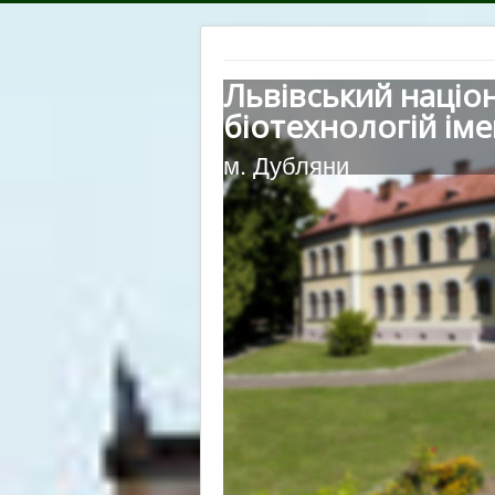
Львівський націо
біотехнологій іме
м. Дубляни