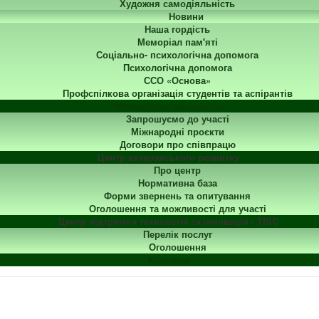
Художня самодіяльність
Новини
Наша гордість
Меморіал пам'яті
Соціально- психологічна допомога
Психологічна допомога
ССО «Основа»
Профспілкова організація студентів та аспірантів
Міжнародна діяльність
Запрошуємо до участі
Міжнародні проєкти
Договори про співпрацю
Центр ветеранського розвитку
Про центр
Нормативна база
Форми звернень та опитування
Оголошення та можливості для участі
Центр підтримки технологій та інновацій - TISC
Перелік послуг
Оголошення
Контакти