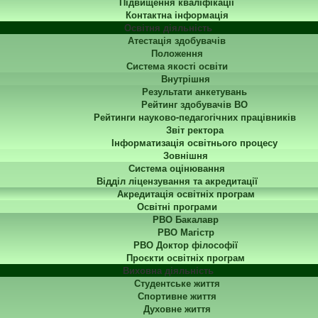
Підвищення кваліфікації
Контактна інформація
Освітня діяльність
Атестація здобувачів
Положення
Система якості освіти
Внутрішня
Результати анкетувань
Рейтинг здобувачів ВО
Рейтинги науково-педагогічних працівників
Звіт ректора
Інформатизація освітнього процесу
Зовнішня
Система оцінювання
Відділ ліцензування та акредитації
Акредитація освітніх програм
Освітні програми
РВО Бакалавр
РВО Магістр
РВО Доктор філософії
Проєкти освітніх програм
Виховна діяльність
Студентське життя
Спортивне життя
Духовне життя