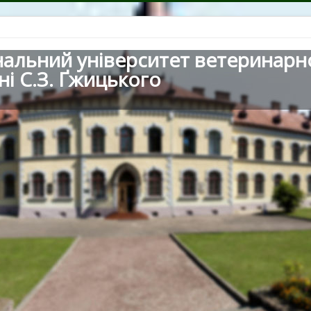
нальний університет ветеринарн
ні С.З. Ґжицького