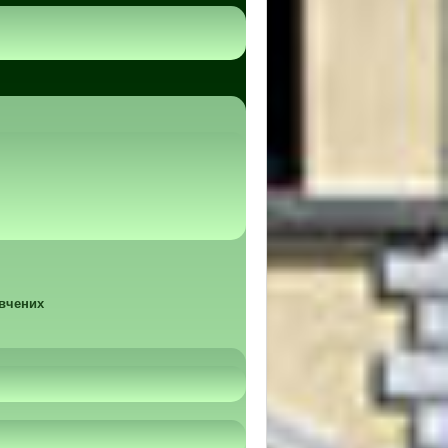
 вчених