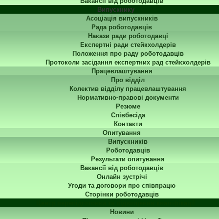
Вакансії від роботодавців
Випускнику
Асоціація випускників
Рада роботодавців
Накази ради роботодавці
Експертні ради стейкхолдерів
Положення про раду роботодавців
Протоколи засідання експертних рад стейкхолдерів
Працевлаштування
Про відділ
Колектив відділу працевлаштування
Нормативно-правові документи
Резюме
Співбесіда
Контакти
Опитування
Випускників
Роботодавців
Результати опитування
Вакансії від роботодавців
Онлайн зустрічі
Угоди та договори про співпрацю
Сторінки роботодавців
Центр перепідготовки та підвищення кваліфікації
Новини