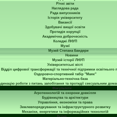
Річні звіти
Наглядова рада
Рада випускників
Історія університету
Вакансії
Здобувачі вищої освіти
Протидія корупції
Академічна доброчесність
Коледжі ЛНУП
Музеї
Музей Степана Бандери
Новини
Музей історії ЛНУП
Університетські вісті
Відділ цифрової трансформації та технічної підтримки освітнього 
Оздоровчо-спортивний табір "Маяк"
Матеріально-технічна база
динацію роботи з питань запобігання та протидії сексуальним дома
Факультети
Агротехнологій та охорони довкілля
Будівництва та архітектури
Управління, економіки та права
Землевпорядкування та інфраструктурного розвитку
Механіки, енергетики та інформаційних технологій
Вступ