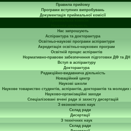
Правила прийому
Програми вступних випробувань
Документація приймальної комісії
Приймальна комісія
Наукова діяльність
Нас запрошують
Аспірантура та докторантура
Освітньо-наукові програми аспірантури
Акредитація освітньо-наукових програм
Освітній процес аспірантів
Нормативно-правове забезпечення підготовки ДФ та ДН
Вступ в аспірантуру
Докторантура
Редакційно-видавнича діяльність
Новаційний центр
Наукові школи
Наукове товариство студентів, аспірантів, докторантів та молодих
Науково-організаційні заходи
Спеціалізовані вчені ради зі захисту дисертацій
З економічних наук
Склад ради
Дисертації
З технічних наук
Склад ради
Дисертації