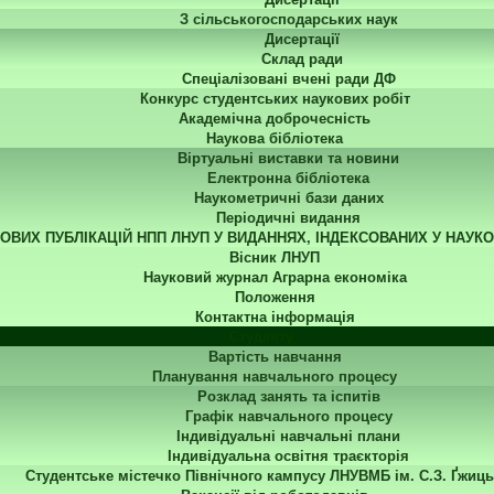
З сільськогосподарських наук
Дисертації
Склад ради
Спеціалізовані вчені ради ДФ
Конкурс студентських наукових робіт
Академічна доброчесність
Наукова бібліотека
Віртуальні виставки та новини
Електронна бібліотека
Наукометричні бази даних
Періодичні видання
КОВИХ ПУБЛІКАЦІЙ НПП ЛНУП У ВИДАННЯХ, ІНДЕКСОВАНИХ У НАУК
Вісник ЛНУП
Науковий журнал Аграрна економіка
Положення
Контактна інформація
Студенту
Вартість навчання
Планування навчального процесу
Розклад занять та іспитів
Графік навчального процесу
Індивідуальні навчальні плани
Індивідуальна освітня траєкторія
Студентське містечко Північного кампусу ЛНУВМБ ім. С.З. Ґжиць