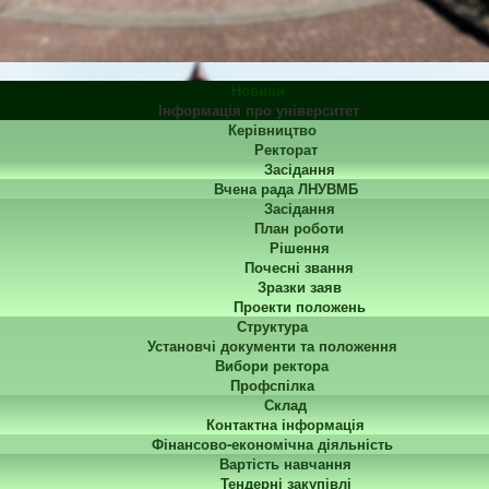
Новини
Інформація про університет
Керівництво
Ректорат
Засідання
Вчена рада ЛНУВМБ
Засідання
План роботи
Рішення
Почесні звання
Зразки заяв
Проекти положень
Структура
Установчі документи та положення
Вибори ректора
Профспілка
Склад
Контактна інформація
Фінансово-економічна діяльність
Вартість навчання
Тендерні закупівлі