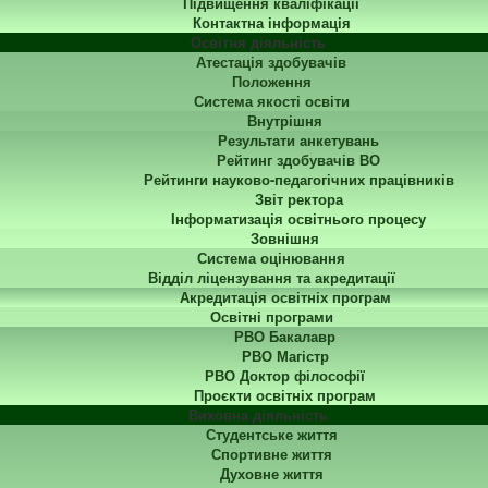
Підвищення кваліфікації
Контактна інформація
Освітня діяльність
Атестація здобувачів
Положення
Система якості освіти
Внутрішня
Результати анкетувань
Рейтинг здобувачів ВО
Рейтинги науково-педагогічних працівників
Звіт ректора
Інформатизація освітнього процесу
Зовнішня
Система оцінювання
Відділ ліцензування та акредитації
Акредитація освітніх програм
Освітні програми
РВО Бакалавр
РВО Магістр
РВО Доктор філософії
Проєкти освітніх програм
Виховна діяльність
Студентське життя
Спортивне життя
Духовне життя