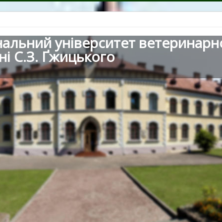
нальний університет ветеринарн
ні С.З. Ґжицького