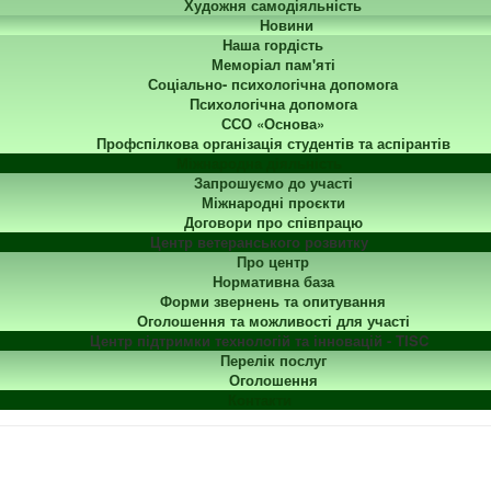
Художня самодіяльність
Новини
Наша гордість
Меморіал пам'яті
Соціально- психологічна допомога
Психологічна допомога
ССО «Основа»
Профспілкова організація студентів та аспірантів
Міжнародна діяльність
Запрошуємо до участі
Міжнародні проєкти
Договори про співпрацю
Центр ветеранського розвитку
Про центр
Нормативна база
Форми звернень та опитування
Оголошення та можливості для участі
Центр підтримки технологій та інновацій - TISC
Перелік послуг
Оголошення
Контакти