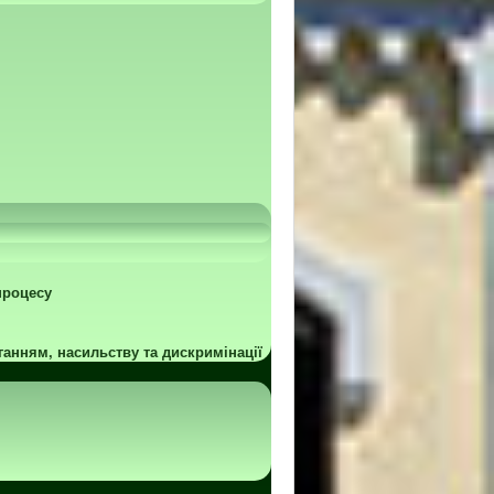
процесу
ганням, насильству та дискримінації