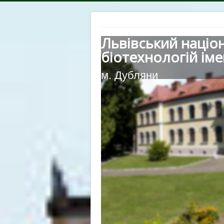
Львівський націо
біотехнологій іме
м. Дубляни