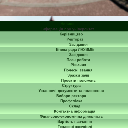
Новини
Інформація про університет
Керівництво
Ректорат
Засідання
Вчена рада ЛНУВМБ
Засідання
План роботи
Рішення
Почесні звання
Зразки заяв
Проекти положень
Структура
Установчі документи та положення
Вибори ректора
Профспілка
Склад
Контактна інформація
Фінансово-економічна діяльність
Вартість навчання
Тендерні закупівлі