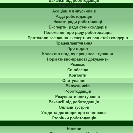
Вакансії від роботодавців
Випускнику
Асоціація випускників
Рада роботодавців
Накази ради роботодавці
Експертні ради стейкхолдерів
Положення про раду роботодавців
Протоколи засідання експертних рад стейкхолдерів
Працевлаштування
Про відділ
Колектив відділу працевлаштування
Нормативно-правові документи
Резюме
Співбесіда
Контакти
Опитування
Випускників
Роботодавців
Результати опитування
Вакансії від роботодавців
Онлайн зустрічі
Угоди та договори про співпрацю
Сторінки роботодавців
Центр перепідготовки та підвищення кваліфікації
Новини