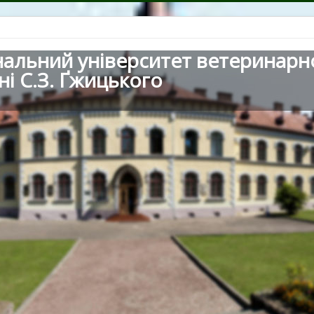
нальний університет ветеринарн
ні С.З. Ґжицького