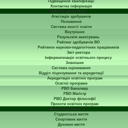
Підвищення кваліфікації
Контактна інформація
Освітня діяльність
Атестація здобувачів
Положення
Система якості освіти
Внутрішня
Результати анкетувань
Рейтинг здобувачів ВО
Рейтинги науково-педагогічних працівників
Звіт ректора
Інформатизація освітнього процесу
Зовнішня
Система оцінювання
Відділ ліцензування та акредитації
Акредитація освітніх програм
Освітні програми
РВО Бакалавр
РВО Магістр
РВО Доктор філософії
Проєкти освітніх програм
Виховна діяльність
Студентське життя
Спортивне життя
Духовне життя