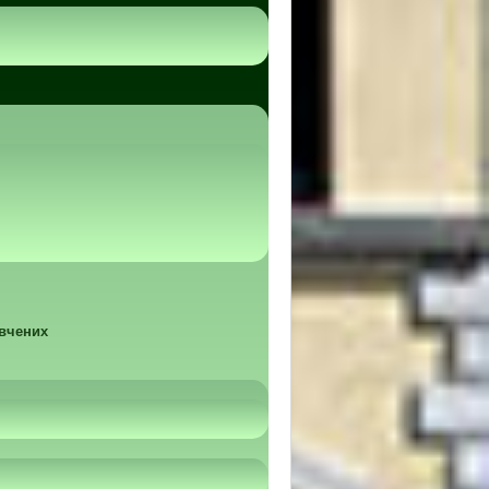
 вчених