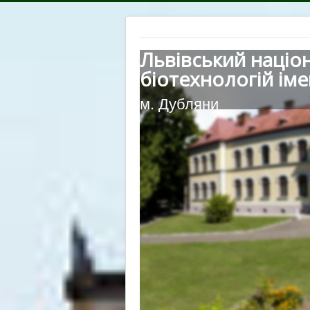
Львівський націо
біотехнологій іме
м. Дубляни