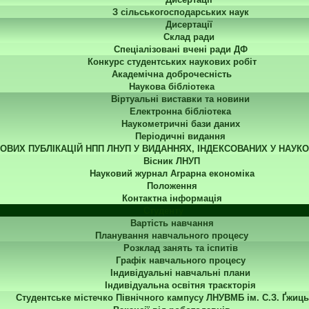
З сільськогосподарських наук
Дисертації
Склад ради
Спеціалізовані вчені ради ДФ
Конкурс студентських наукових робіт
Академічна доброчесність
Наукова бібліотека
Віртуальні виставки та новини
Електронна бібліотека
Наукометричні бази даних
Періодичні видання
КОВИХ ПУБЛІКАЦІЙ НПП ЛНУП У ВИДАННЯХ, ІНДЕКСОВАНИХ У НАУК
Вісник ЛНУП
Науковий журнал Аграрна економіка
Положення
Контактна інформація
Студенту
Вартість навчання
Планування навчального процесу
Розклад занять та іспитів
Графік навчального процесу
Індивідуальні навчальні плани
Індивідуальна освітня траєкторія
Студентське містечко Північного кампусу ЛНУВМБ ім. С.З. Ґжиць