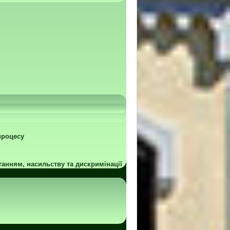
процесу
ганням, насильству та дискримінації