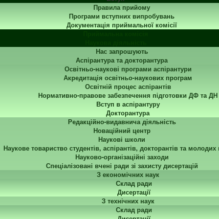
Правила прийому
Програми вступних випробувань
Документація приймальної комісії
Приймальна комісія
Наукова діяльність
Нас запрошують
Аспірантура та докторантура
Освітньо-наукові програми аспірантури
Акредитація освітньо-наукових програм
Освітній процес аспірантів
Нормативно-правове забезпечення підготовки ДФ та ДН
Вступ в аспірантуру
Докторантура
Редакційно-видавнича діяльність
Новаційний центр
Наукові школи
Наукове товариство студентів, аспірантів, докторантів та молодих
Науково-організаційні заходи
Спеціалізовані вчені ради зі захисту дисертацій
З економічних наук
Склад ради
Дисертації
З технічних наук
Склад ради
Дисертації