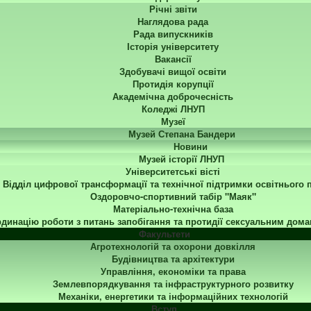
Річні звіти
Наглядова рада
Рада випускників
Історія університету
Вакансії
Здобувачі вищої освіти
Протидія корупції
Академічна доброчесність
Коледжі ЛНУП
Музеї
Музей Степана Бандери
Новини
Музей історії ЛНУП
Університетські вісті
Відділ цифрової трансформації та технічної підтримки освітнього 
Оздоровчо-спортивний табір "Маяк"
Матеріально-технічна база
динацію роботи з питань запобігання та протидії сексуальним дома
Факультети
Агротехнологій та охорони довкілля
Будівництва та архітектури
Управління, економіки та права
Землевпорядкування та інфраструктурного розвитку
Механіки, енергетики та інформаційних технологій
Вступ