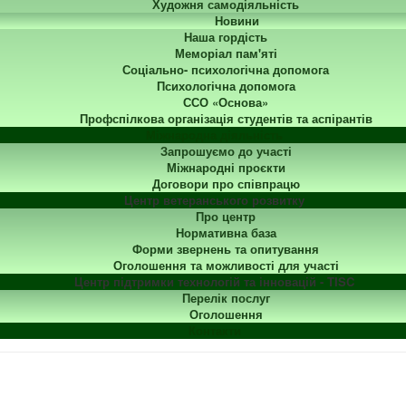
Художня самодіяльність
Новини
Наша гордість
Меморіал пам'яті
Соціально- психологічна допомога
Психологічна допомога
ССО «Основа»
Профспілкова організація студентів та аспірантів
Міжнародна діяльність
Запрошуємо до участі
Міжнародні проєкти
Договори про співпрацю
Центр ветеранського розвитку
Про центр
Нормативна база
Форми звернень та опитування
Оголошення та можливості для участі
Центр підтримки технологій та інновацій - TISC
Перелік послуг
Оголошення
Контакти