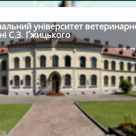
нальний університет ветеринарн
ні С.З. Ґжицького