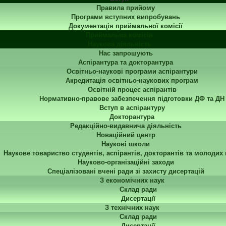
Правила прийому
Програми вступних випробувань
Документація приймальної комісії
Приймальна комісія
Наукова діяльність
Нас запрошують
Аспірантура та докторантура
Освітньо-наукові програми аспірантури
Акредитація освітньо-наукових програм
Освітній процес аспірантів
Нормативно-правове забезпечення підготовки ДФ та ДН
Вступ в аспірантуру
Докторантура
Редакційно-видавнича діяльність
Новаційний центр
Наукові школи
Наукове товариство студентів, аспірантів, докторантів та молодих
Науково-організаційні заходи
Спеціалізовані вчені ради зі захисту дисертацій
З економічних наук
Склад ради
Дисертації
З технічних наук
Склад ради
Дисертації