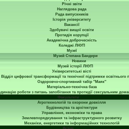
Річні звіти
Наглядова рада
Рада випускників
Історія університету
Вакансії
Здобувачі вищої освіти
Протидія корупції
Академічна доброчесність
Коледжі ЛНУП
Музеї
Музей Степана Бандери
Новини
Музей історії ЛНУП
Університетські вісті
Відділ цифрової трансформації та технічної підтримки освітнього 
Оздоровчо-спортивний табір "Маяк"
Матеріально-технічна база
динацію роботи з питань запобігання та протидії сексуальним дома
Факультети
Агротехнологій та охорони довкілля
Будівництва та архітектури
Управління, економіки та права
Землевпорядкування та інфраструктурного розвитку
Механіки, енергетики та інформаційних технологій
Вступ