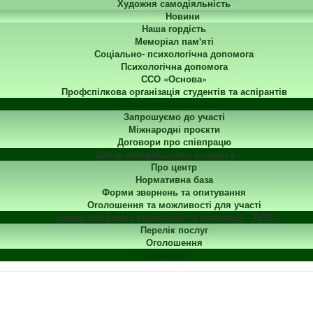
Художня самодіяльність
Новини
Наша гордість
Меморіал пам'яті
Соціально- психологічна допомога
Психологічна допомога
ССО «Основа»
Профспілкова організація студентів та аспірантів
Міжнародна діяльність
Запрошуємо до участі
Міжнародні проєкти
Договори про співпрацю
Центр ветеранського розвитку
Про центр
Нормативна база
Форми звернень та опитування
Оголошення та можливості для участі
Центр підтримки технологій та інновацій - TISC
Перелік послуг
Оголошення
Контакти