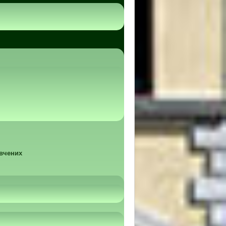
 вчених