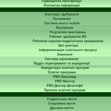
Підвищення кваліфікації
Контактна інформація
Освітня діяльність
Атестація здобувачів
Положення
Система якості освіти
Внутрішня
Результати анкетувань
Рейтинг здобувачів ВО
Рейтинги науково-педагогічних працівників
Звіт ректора
Інформатизація освітнього процесу
Зовнішня
Система оцінювання
Відділ ліцензування та акредитації
Акредитація освітніх програм
Освітні програми
РВО Бакалавр
РВО Магістр
РВО Доктор філософії
Проєкти освітніх програм
Виховна діяльність
Студентське життя
Спортивне життя
Духовне життя