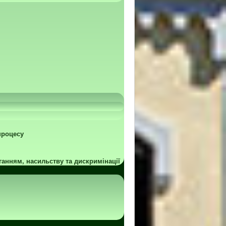
процесу
ганням, насильству та дискримінації