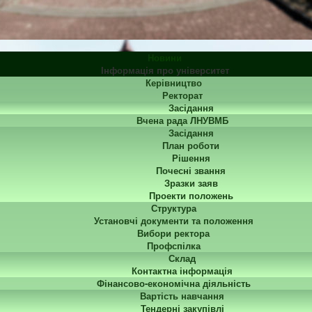
Новини
Інформація про університет
Керівництво
Ректорат
Засідання
Вчена рада ЛНУВМБ
Засідання
План роботи
Рішення
Почесні звання
Зразки заяв
Проекти положень
Структура
Установчі документи та положення
Вибори ректора
Профспілка
Склад
Контактна інформація
Фінансово-економічна діяльність
Вартість навчання
Тендерні закупівлі