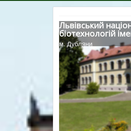
Львівський націо
біотехнологій іме
м. Дубляни