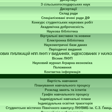
З сільськогосподарських наук
Дисертації
Склад ради
Спеціалізовані вчені ради ДФ
Конкурс студентських наукових робіт
Академічна доброчесність
Наукова бібліотека
Віртуальні виставки та новини
Електронна бібліотека
Наукометричні бази даних
Періодичні видання
КОВИХ ПУБЛІКАЦІЙ НПП ЛНУП У ВИДАННЯХ, ІНДЕКСОВАНИХ У НАУК
Вісник ЛНУП
Науковий журнал Аграрна економіка
Положення
Контактна інформація
Студенту
Вартість навчання
Планування навчального процесу
Розклад занять та іспитів
Графік навчального процесу
Індивідуальні навчальні плани
Індивідуальна освітня траєкторія
Студентське містечко Північного кампусу ЛНУВМБ ім. С.З. Ґжиць