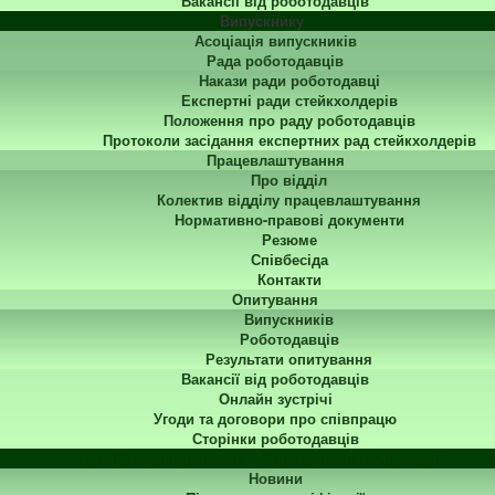
Вакансії від роботодавців
Випускнику
Асоціація випускників
Рада роботодавців
Накази ради роботодавці
Експертні ради стейкхолдерів
Положення про раду роботодавців
Протоколи засідання експертних рад стейкхолдерів
Працевлаштування
Про відділ
Колектив відділу працевлаштування
Нормативно-правові документи
Резюме
Співбесіда
Контакти
Опитування
Випускників
Роботодавців
Результати опитування
Вакансії від роботодавців
Онлайн зустрічі
Угоди та договори про співпрацю
Сторінки роботодавців
Центр перепідготовки та підвищення кваліфікації
Новини