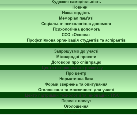
Художня самодіяльність
Новини
Наша гордість
Меморіал пам'яті
Соціально- психологічна допомога
Психологічна допомога
ССО «Основа»
Профспілкова організація студентів та аспірантів
Міжнародна діяльність
Запрошуємо до участі
Міжнародні проєкти
Договори про співпрацю
Центр ветеранського розвитку
Про центр
Нормативна база
Форми звернень та опитування
Оголошення та можливості для участі
Центр підтримки технологій та інновацій - TISC
Перелік послуг
Оголошення
Контакти