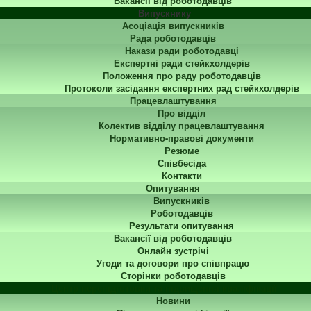
Вакансії від роботодавців
Випускнику
Асоціація випускників
Рада роботодавців
Накази ради роботодавці
Експертні ради стейкхолдерів
Положення про раду роботодавців
Протоколи засідання експертних рад стейкхолдерів
Працевлаштування
Про відділ
Колектив відділу працевлаштування
Нормативно-правові документи
Резюме
Співбесіда
Контакти
Опитування
Випускників
Роботодавців
Результати опитування
Вакансії від роботодавців
Онлайн зустрічі
Угоди та договори про співпрацю
Сторінки роботодавців
Центр перепідготовки та підвищення кваліфікації
Новини