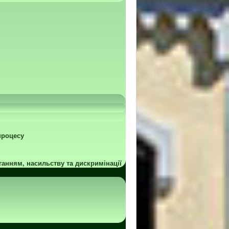
процесу
ганням, насильству та дискримінації