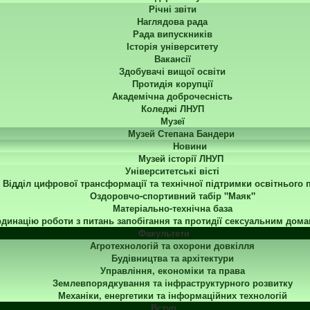
Річні звіти
Наглядова рада
Рада випускників
Історія університету
Вакансії
Здобувачі вищої освіти
Протидія корупції
Академічна доброчесність
Коледжі ЛНУП
Музеї
Музей Степана Бандери
Новини
Музей історії ЛНУП
Університетські вісті
Відділ цифрової трансформації та технічної підтримки освітнього 
Оздоровчо-спортивний табір "Маяк"
Матеріально-технічна база
динацію роботи з питань запобігання та протидії сексуальним дома
Факультети
Агротехнологій та охорони довкілля
Будівництва та архітектури
Управління, економіки та права
Землевпорядкування та інфраструктурного розвитку
Механіки, енергетики та інформаційних технологій
Вступ