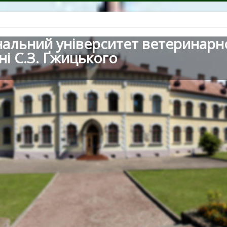
нальний університет ветеринарн
ні С.З. Ґжицького