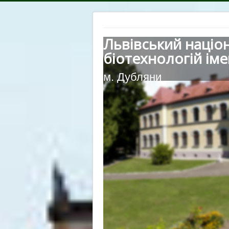
Львівський націо
біотехнологій іме
м. Дубляни