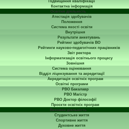
Підвищення кваліфікації
Контактна інформація
Освітня діяльність
Атестація здобувачів
Положення
Система якості освіти
Внутрішня
Результати анкетувань
Рейтинг здобувачів ВО
Рейтинги науково-педагогічних працівників
Звіт ректора
Інформатизація освітнього процесу
Зовнішня
Система оцінювання
Відділ ліцензування та акредитації
Акредитація освітніх програм
Освітні програми
РВО Бакалавр
РВО Магістр
РВО Доктор філософії
Проєкти освітніх програм
Виховна діяльність
Студентське життя
Спортивне життя
Духовне життя