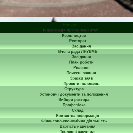
Новини
Інформація про університет
Керівництво
Ректорат
Засідання
Вчена рада ЛНУВМБ
Засідання
План роботи
Рішення
Почесні звання
Зразки заяв
Проекти положень
Структура
Установчі документи та положення
Вибори ректора
Профспілка
Склад
Контактна інформація
Фінансово-економічна діяльність
Вартість навчання
Тендерні закупівлі