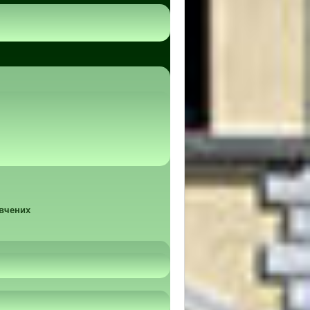
 вчених