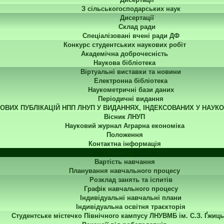
З сільськогосподарських наук
Дисертації
Склад ради
Спеціалізовані вчені ради ДФ
Конкурс студентських наукових робіт
Академічна доброчесність
Наукова бібліотека
Віртуальні виставки та новини
Електронна бібліотека
Наукометричні бази даних
Періодичні видання
КОВИХ ПУБЛІКАЦІЙ НПП ЛНУП У ВИДАННЯХ, ІНДЕКСОВАНИХ У НАУК
Вісник ЛНУП
Науковий журнал Аграрна економіка
Положення
Контактна інформація
Студенту
Вартість навчання
Планування навчального процесу
Розклад занять та іспитів
Графік навчального процесу
Індивідуальні навчальні плани
Індивідуальна освітня траєкторія
Студентське містечко Північного кампусу ЛНУВМБ ім. С.З. Ґжиць