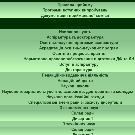
Правила прийому
Програми вступних випробувань
Документація приймальної комісії
Приймальна комісія
Наукова діяльність
Нас запрошують
Аспірантура та докторантура
Освітньо-наукові програми аспірантури
Акредитація освітньо-наукових програм
Освітній процес аспірантів
Нормативно-правове забезпечення підготовки ДФ та ДН
Вступ в аспірантуру
Докторантура
Редакційно-видавнича діяльність
Новаційний центр
Наукові школи
Наукове товариство студентів, аспірантів, докторантів та молодих
Науково-організаційні заходи
Спеціалізовані вчені ради зі захисту дисертацій
З економічних наук
Склад ради
Дисертації
З технічних наук
Склад ради
Дисертації