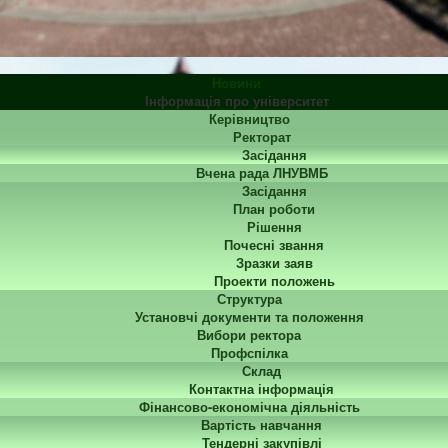
Новини
Інформація про університет
Керівництво
Ректорат
Засідання
Вчена рада ЛНУВМБ
Засідання
План роботи
Рішення
Почесні звання
Зразки заяв
Проекти положень
Структура
Установчі документи та положення
Вибори ректора
Профспілка
Склад
Контактна інформація
Фінансово-економічна діяльність
Вартість навчання
Тендерні закупівлі