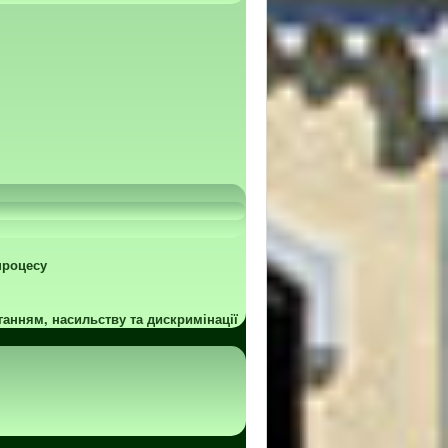
процесу
ганням, насильству та дискримінації