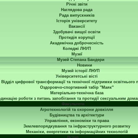
Річні звіти
Наглядова рада
Рада випускників
Історія університету
Вакансії
Здобувачі вищої освіти
Протидія корупції
Академічна доброчесність
Коледжі ЛНУП
Музеї
Музей Степана Бандери
Новини
Музей історії ЛНУП
Університетські вісті
Відділ цифрової трансформації та технічної підтримки освітнього 
Оздоровчо-спортивний табір "Маяк"
Матеріально-технічна база
динацію роботи з питань запобігання та протидії сексуальним дома
Факультети
Агротехнологій та охорони довкілля
Будівництва та архітектури
Управління, економіки та права
Землевпорядкування та інфраструктурного розвитку
Механіки, енергетики та інформаційних технологій
Вступ