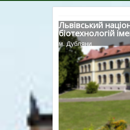
Львівський націо
біотехнологій іме
м. Дубляни