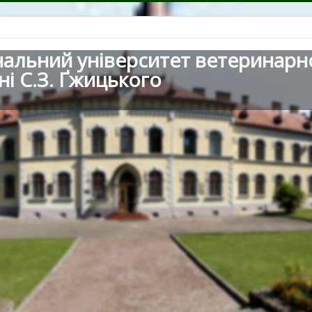
нальний університет ветеринарн
ні С.З. Ґжицького