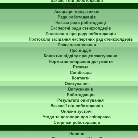
Вакансії від роботодавців
Випускнику
Асоціація випускників
Рада роботодавців
Накази ради роботодавці
Експертні ради стейкхолдерів
Положення про раду роботодавців
Протоколи засідання експертних рад стейкхолдерів
Працевлаштування
Про відділ
Колектив відділу працевлаштування
Нормативно-правові документи
Резюме
Співбесіда
Контакти
Опитування
Випускників
Роботодавців
Результати опитування
Вакансії від роботодавців
Онлайн зустрічі
Угоди та договори про співпрацю
Сторінки роботодавців
Центр перепідготовки та підвищення кваліфікації
Новини