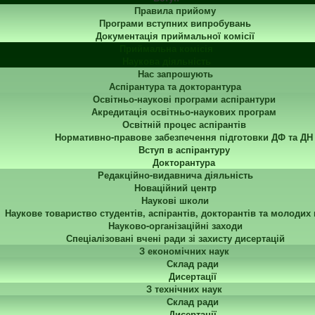
Правила прийому
Програми вступних випробувань
Документація приймальної комісії
Приймальна комісія
Наукова діяльність
Нас запрошують
Аспірантура та докторантура
Освітньо-наукові програми аспірантури
Акредитація освітньо-наукових програм
Освітній процес аспірантів
Нормативно-правове забезпечення підготовки ДФ та ДН
Вступ в аспірантуру
Докторантура
Редакційно-видавнича діяльність
Новаційний центр
Наукові школи
Наукове товариство студентів, аспірантів, докторантів та молодих
Науково-організаційні заходи
Спеціалізовані вчені ради зі захисту дисертацій
З економічних наук
Склад ради
Дисертації
З технічних наук
Склад ради
Дисертації