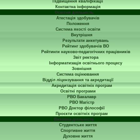
Підвищення кваліфікації
Контактна інформація
Освітня діяльність
Атестація здобувачів
Положення
Система якості освіти
Внутрішня
Результати анкетувань
Рейтинг здобувачів ВО
Рейтинги науково-педагогічних працівників
Звіт ректора
Інформатизація освітнього процесу
Зовнішня
Система оцінювання
Відділ ліцензування та акредитації
Акредитація освітніх програм
Освітні програми
РВО Бакалавр
РВО Магістр
РВО Доктор філософії
Проєкти освітніх програм
Виховна діяльність
Студентське життя
Спортивне життя
Духовне життя