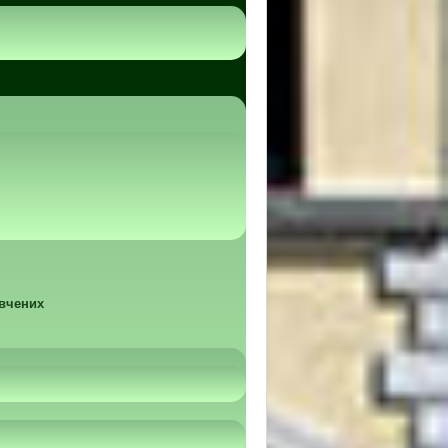
 вчених