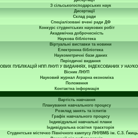
З сільськогосподарських наук
Дисертації
Склад ради
Спеціалізовані вчені ради ДФ
Конкурс студентських наукових робіт
Академічна доброчесність
Наукова бібліотека
Віртуальні виставки та новини
Електронна бібліотека
Наукометричні бази даних
Періодичні видання
КОВИХ ПУБЛІКАЦІЙ НПП ЛНУП У ВИДАННЯХ, ІНДЕКСОВАНИХ У НАУК
Вісник ЛНУП
Науковий журнал Аграрна економіка
Положення
Контактна інформація
Студенту
Вартість навчання
Планування навчального процесу
Розклад занять та іспитів
Графік навчального процесу
Індивідуальні навчальні плани
Індивідуальна освітня траєкторія
Студентське містечко Північного кампусу ЛНУВМБ ім. С.З. Ґжиць