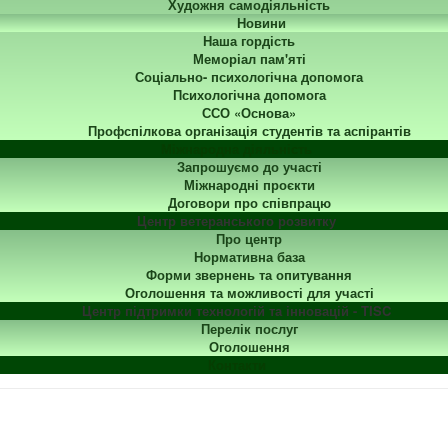
Художня самодіяльність
Новини
Наша гордість
Меморіал пам'яті
Соціально- психологічна допомога
Психологічна допомога
ССО «Основа»
Профспілкова організація студентів та аспірантів
Міжнародна діяльність
Запрошуємо до участі
Міжнародні проєкти
Договори про співпрацю
Центр ветеранського розвитку
Про центр
Нормативна база
Форми звернень та опитування
Оголошення та можливості для участі
Центр підтримки технологій та інновацій - TISC
Перелік послуг
Оголошення
Контакти