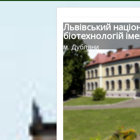
Львівський націо
біотехнологій іме
м. Дубляни