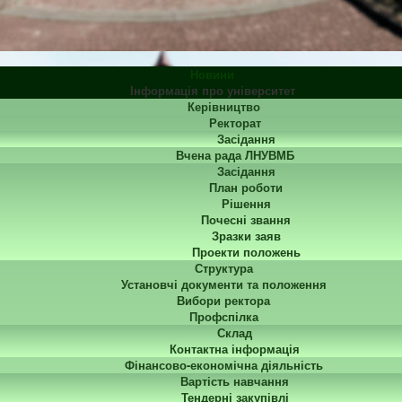
Новини
Інформація про університет
Керівництво
Ректорат
Засідання
Вчена рада ЛНУВМБ
Засідання
План роботи
Рішення
Почесні звання
Зразки заяв
Проекти положень
Структура
Установчі документи та положення
Вибори ректора
Профспілка
Склад
Контактна інформація
Фінансово-економічна діяльність
Вартість навчання
Тендерні закупівлі