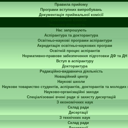
Правила прийому
Програми вступних випробувань
Документація приймальної комісії
Приймальна комісія
Наукова діяльність
Нас запрошують
Аспірантура та докторантура
Освітньо-наукові програми аспірантури
Акредитація освітньо-наукових програм
Освітній процес аспірантів
Нормативно-правове забезпечення підготовки ДФ та ДН
Вступ в аспірантуру
Докторантура
Редакційно-видавнича діяльність
Новаційний центр
Наукові школи
Наукове товариство студентів, аспірантів, докторантів та молодих
Науково-організаційні заходи
Спеціалізовані вчені ради зі захисту дисертацій
З економічних наук
Склад ради
Дисертації
З технічних наук
Склад ради
Дисертації