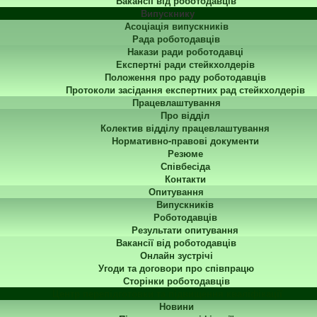
Вакансії від роботодавців
Випускнику
Асоціація випускників
Рада роботодавців
Накази ради роботодавці
Експертні ради стейкхолдерів
Положення про раду роботодавців
Протоколи засідання експертних рад стейкхолдерів
Працевлаштування
Про відділ
Колектив відділу працевлаштування
Нормативно-правові документи
Резюме
Співбесіда
Контакти
Опитування
Випускників
Роботодавців
Результати опитування
Вакансії від роботодавців
Онлайн зустрічі
Угоди та договори про співпрацю
Сторінки роботодавців
Центр перепідготовки та підвищення кваліфікації
Новини