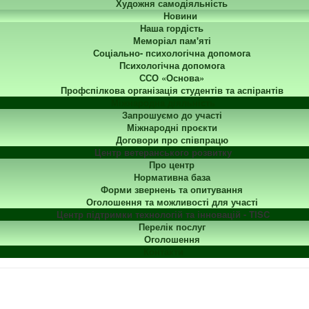
Художня самодіяльність
Новини
Наша гордість
Меморіал пам'яті
Соціально- психологічна допомога
Психологічна допомога
ССО «Основа»
Профспілкова організація студентів та аспірантів
Міжнародна діяльність
Запрошуємо до участі
Міжнародні проєкти
Договори про співпрацю
Центр ветеранського розвитку
Про центр
Нормативна база
Форми звернень та опитування
Оголошення та можливості для участі
Центр підтримки технологій та інновацій - TISC
Перелік послуг
Оголошення
Контакти