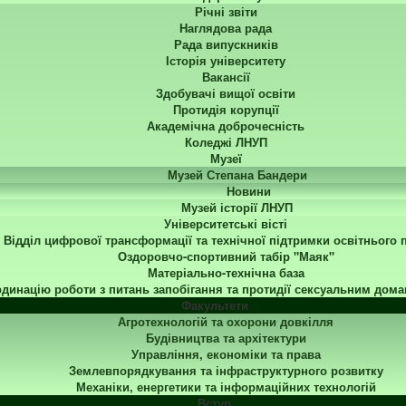
Річні звіти
Наглядова рада
Рада випускників
Історія університету
Вакансії
Здобувачі вищої освіти
Протидія корупції
Академічна доброчесність
Коледжі ЛНУП
Музеї
Музей Степана Бандери
Новини
Музей історії ЛНУП
Університетські вісті
Відділ цифрової трансформації та технічної підтримки освітнього 
Оздоровчо-спортивний табір "Маяк"
Матеріально-технічна база
динацію роботи з питань запобігання та протидії сексуальним дома
Факультети
Агротехнологій та охорони довкілля
Будівництва та архітектури
Управління, економіки та права
Землевпорядкування та інфраструктурного розвитку
Механіки, енергетики та інформаційних технологій
Вступ