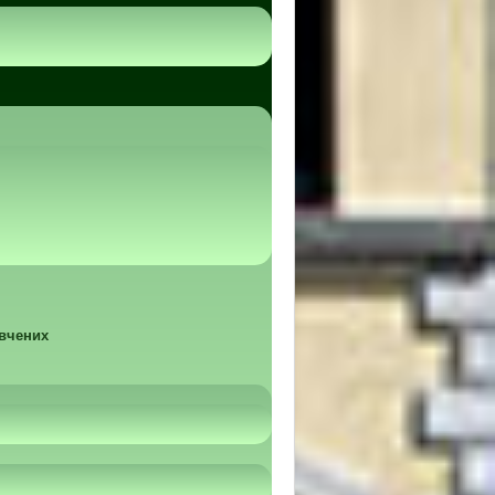
 вчених