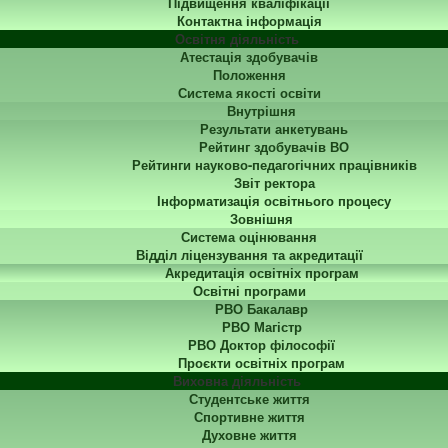
Підвищення кваліфікації
Контактна інформація
Освітня діяльність
Атестація здобувачів
Положення
Система якості освіти
Внутрішня
Результати анкетувань
Рейтинг здобувачів ВО
Рейтинги науково-педагогічних працівників
Звіт ректора
Інформатизація освітнього процесу
Зовнішня
Система оцінювання
Відділ ліцензування та акредитації
Акредитація освітніх програм
Освітні програми
РВО Бакалавр
РВО Магістр
РВО Доктор філософії
Проєкти освітніх програм
Виховна діяльність
Студентське життя
Спортивне життя
Духовне життя