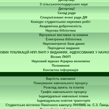
З сільськогосподарських наук
Дисертації
Склад ради
Спеціалізовані вчені ради ДФ
Конкурс студентських наукових робіт
Академічна доброчесність
Наукова бібліотека
Віртуальні виставки та новини
Електронна бібліотека
Наукометричні бази даних
Періодичні видання
КОВИХ ПУБЛІКАЦІЙ НПП ЛНУП У ВИДАННЯХ, ІНДЕКСОВАНИХ У НАУК
Вісник ЛНУП
Науковий журнал Аграрна економіка
Положення
Контактна інформація
Студенту
Вартість навчання
Планування навчального процесу
Розклад занять та іспитів
Графік навчального процесу
Індивідуальні навчальні плани
Індивідуальна освітня траєкторія
Студентське містечко Північного кампусу ЛНУВМБ ім. С.З. Ґжиць