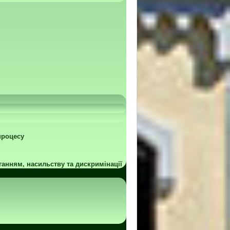
процесу
ганням, насильству та дискримінації