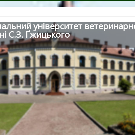
нальний університет ветеринарн
ні С.З. Ґжицького