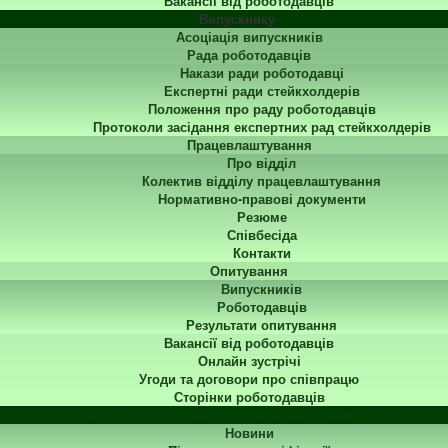
Вакансії від роботодавців
Випускнику
Асоціація випускників
Рада роботодавців
Накази ради роботодавці
Експертні ради стейкхолдерів
Положення про раду роботодавців
Протоколи засідання експертних рад стейкхолдерів
Працевлаштування
Про відділ
Колектив відділу працевлаштування
Нормативно-правові документи
Резюме
Співбесіда
Контакти
Опитування
Випускників
Роботодавців
Результати опитування
Вакансії від роботодавців
Онлайн зустрічі
Угоди та договори про співпрацю
Сторінки роботодавців
Центр перепідготовки та підвищення кваліфікації
Новини