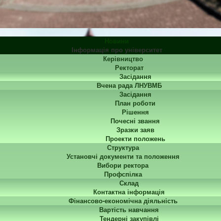
Новини
Інформація про університет
Керівництво
Ректорат
Засідання
Вчена рада ЛНУВМБ
Засідання
План роботи
Рішення
Почесні звання
Зразки заяв
Проекти положень
Структура
Установчі документи та положення
Вибори ректора
Профспілка
Склад
Контактна інформація
Фінансово-економічна діяльність
Вартість навчання
Тендерні закупівлі