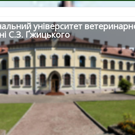
нальний університет ветеринарн
ні С.З. Ґжицького