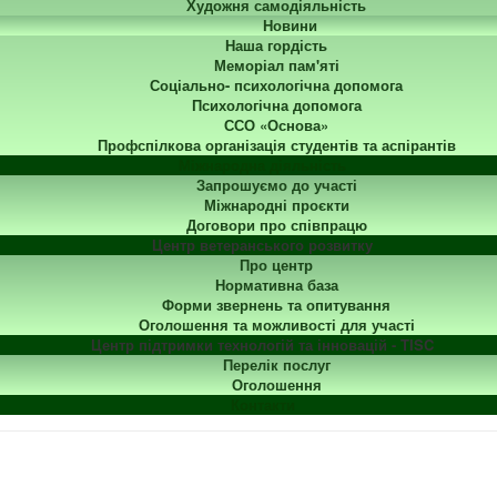
Художня самодіяльність
Новини
Наша гордість
Меморіал пам'яті
Соціально- психологічна допомога
Психологічна допомога
ССО «Основа»
Профспілкова організація студентів та аспірантів
Міжнародна діяльність
Запрошуємо до участі
Міжнародні проєкти
Договори про співпрацю
Центр ветеранського розвитку
Про центр
Нормативна база
Форми звернень та опитування
Оголошення та можливості для участі
Центр підтримки технологій та інновацій - TISC
Перелік послуг
Оголошення
Контакти