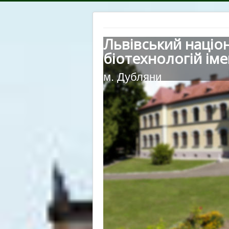
Львівський націо
біотехнологій іме
м. Дубляни