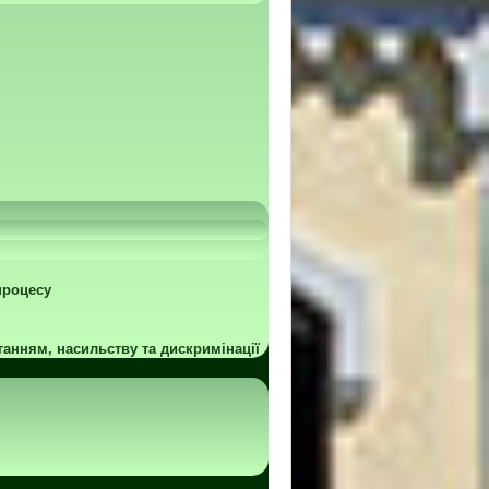
процесу
ганням, насильству та дискримінації