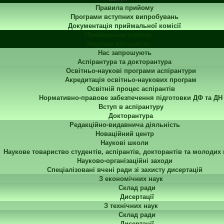
Правила прийому
Програми вступних випробувань
Документація приймальної комісії
Приймальна комісія
Наукова діяльність
Нас запрошують
Аспірантура та докторантура
Освітньо-наукові програми аспірантури
Акредитація освітньо-наукових програм
Освітній процес аспірантів
Нормативно-правове забезпечення підготовки ДФ та ДН
Вступ в аспірантуру
Докторантура
Редакційно-видавнича діяльність
Новаційний центр
Наукові школи
Наукове товариство студентів, аспірантів, докторантів та молодих
Науково-організаційні заходи
Спеціалізовані вчені ради зі захисту дисертацій
З економічних наук
Склад ради
Дисертації
З технічних наук
Склад ради
Дисертації