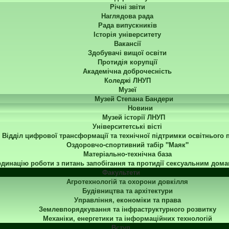
Річні звіти
Наглядова рада
Рада випускників
Історія університету
Вакансії
Здобувачі вищої освіти
Протидія корупції
Академічна доброчесність
Коледжі ЛНУП
Музеї
Музей Степана Бандери
Новини
Музей історії ЛНУП
Університетські вісті
Відділ цифрової трансформації та технічної підтримки освітнього 
Оздоровчо-спортивний табір "Маяк"
Матеріально-технічна база
динацію роботи з питань запобігання та протидії сексуальним дома
Факультети
Агротехнологій та охорони довкілля
Будівництва та архітектури
Управління, економіки та права
Землевпорядкування та інфраструктурного розвитку
Механіки, енергетики та інформаційних технологій
Вступ