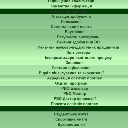
Підвищення кваліфікації
Контактна інформація
Освітня діяльність
Атестація здобувачів
Положення
Система якості освіти
Внутрішня
Результати анкетувань
Рейтинг здобувачів ВО
Рейтинги науково-педагогічних працівників
Звіт ректора
Інформатизація освітнього процесу
Зовнішня
Система оцінювання
Відділ ліцензування та акредитації
Акредитація освітніх програм
Освітні програми
РВО Бакалавр
РВО Магістр
РВО Доктор філософії
Проєкти освітніх програм
Виховна діяльність
Студентське життя
Спортивне життя
Духовне життя