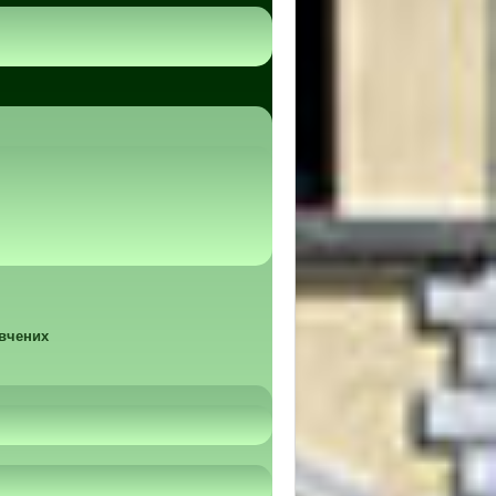
 вчених