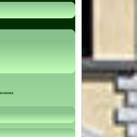
 вчених