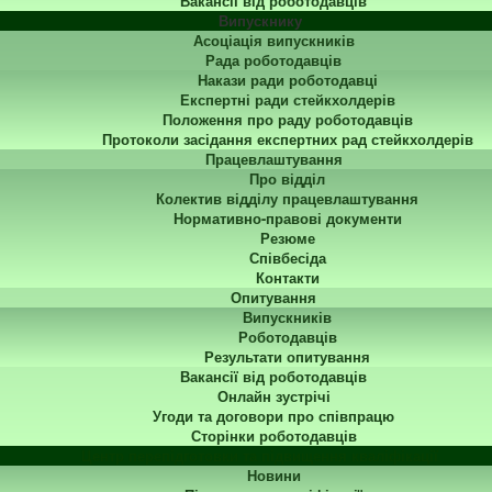
Вакансії від роботодавців
Випускнику
Асоціація випускників
Рада роботодавців
Накази ради роботодавці
Експертні ради стейкхолдерів
Положення про раду роботодавців
Протоколи засідання експертних рад стейкхолдерів
Працевлаштування
Про відділ
Колектив відділу працевлаштування
Нормативно-правові документи
Резюме
Співбесіда
Контакти
Опитування
Випускників
Роботодавців
Результати опитування
Вакансії від роботодавців
Онлайн зустрічі
Угоди та договори про співпрацю
Сторінки роботодавців
Центр перепідготовки та підвищення кваліфікації
Новини