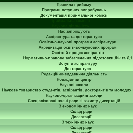
Правила прийому
Програми вступних випробувань
Документація приймальної комісії
Приймальна комісія
Наукова діяльність
Нас запрошують
Аспірантура та докторантура
Освітньо-наукові програми аспірантури
Акредитація освітньо-наукових програм
Освітній процес аспірантів
Нормативно-правове забезпечення підготовки ДФ та ДН
Вступ в аспірантуру
Докторантура
Редакційно-видавнича діяльність
Новаційний центр
Наукові школи
Наукове товариство студентів, аспірантів, докторантів та молодих
Науково-організаційні заходи
Спеціалізовані вчені ради зі захисту дисертацій
З економічних наук
Склад ради
Дисертації
З технічних наук
Склад ради
Дисертації