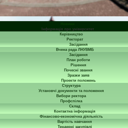
Новини
Інформація про університет
Керівництво
Ректорат
Засідання
Вчена рада ЛНУВМБ
Засідання
План роботи
Рішення
Почесні звання
Зразки заяв
Проекти положень
Структура
Установчі документи та положення
Вибори ректора
Профспілка
Склад
Контактна інформація
Фінансово-економічна діяльність
Вартість навчання
Тендерні закупівлі