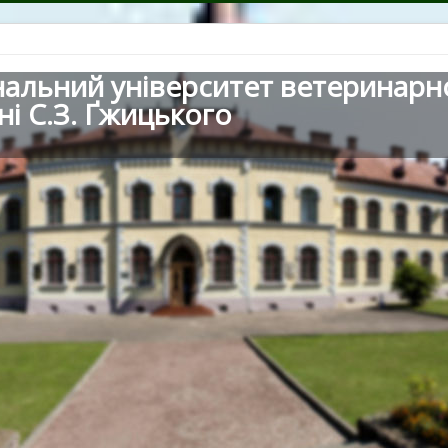
нальний університет ветеринарн
ні С.З. Ґжицького