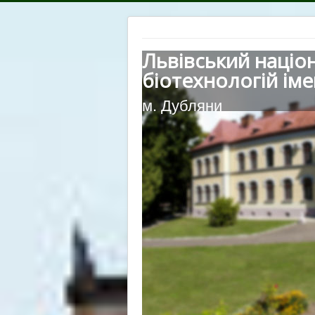
Львівський націо
біотехнологій іме
м. Дубляни