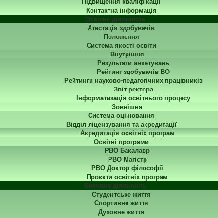
Підвищення кваліфікації
Контактна інформація
Освітня діяльність
Атестація здобувачів
Положення
Система якості освіти
Внутрішня
Результати анкетувань
Рейтинг здобувачів ВО
Рейтинги науково-педагогічних працівників
Звіт ректора
Інформатизація освітнього процесу
Зовнішня
Система оцінювання
Відділ ліцензування та акредитації
Акредитація освітніх програм
Освітні програми
РВО Бакалавр
РВО Магістр
РВО Доктор філософії
Проєкти освітніх програм
Виховна діяльність
Студентське життя
Спортивне життя
Духовне життя