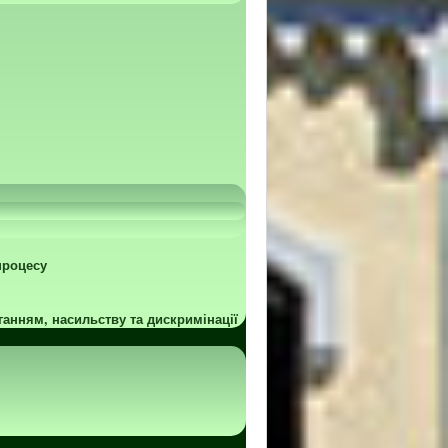
процесу
ганням, насильству та дискримінації