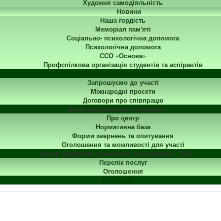
Художня самодіяльність
Новини
Наша гордість
Меморіал пам'яті
Соціально- психологічна допомога
Психологічна допомога
ССО «Основа»
Профспілкова організація студентів та аспірантів
Міжнародна діяльність
Запрошуємо до участі
Міжнародні проєкти
Договори про співпрацю
Центр ветеранського розвитку
Про центр
Нормативна база
Форми звернень та опитування
Оголошення та можливості для участі
Центр підтримки технологій та інновацій - TISC
Перелік послуг
Оголошення
Контакти