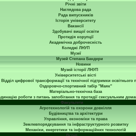
Річні звіти
Наглядова рада
Рада випускників
Історія університету
Вакансії
Здобувачі вищої освіти
Протидія корупції
Академічна доброчесність
Коледжі ЛНУП
Музеї
Музей Степана Бандери
Новини
Музей історії ЛНУП
Університетські вісті
Відділ цифрової трансформації та технічної підтримки освітнього 
Оздоровчо-спортивний табір "Маяк"
Матеріально-технічна база
динацію роботи з питань запобігання та протидії сексуальним дома
Факультети
Агротехнологій та охорони довкілля
Будівництва та архітектури
Управління, економіки та права
Землевпорядкування та інфраструктурного розвитку
Механіки, енергетики та інформаційних технологій
Вступ