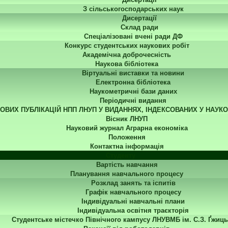
З сільськогосподарських наук
Дисертації
Склад ради
Спеціалізовані вчені ради ДФ
Конкурс студентських наукових робіт
Академічна доброчесність
Наукова бібліотека
Віртуальні виставки та новини
Електронна бібліотека
Наукометричні бази даних
Періодичні видання
КОВИХ ПУБЛІКАЦІЙ НПП ЛНУП У ВИДАННЯХ, ІНДЕКСОВАНИХ У НАУК
Вісник ЛНУП
Науковий журнал Аграрна економіка
Положення
Контактна інформація
Студенту
Вартість навчання
Планування навчального процесу
Розклад занять та іспитів
Графік навчального процесу
Індивідуальні навчальні плани
Індивідуальна освітня траєкторія
Студентське містечко Північного кампусу ЛНУВМБ ім. С.З. Ґжиць