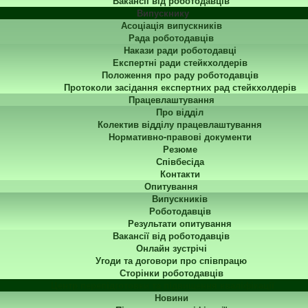
Вакансії від роботодавців
Випускнику
Асоціація випускників
Рада роботодавців
Накази ради роботодавці
Експертні ради стейкхолдерів
Положення про раду роботодавців
Протоколи засідання експертних рад стейкхолдерів
Працевлаштування
Про відділ
Колектив відділу працевлаштування
Нормативно-правові документи
Резюме
Співбесіда
Контакти
Опитування
Випускників
Роботодавців
Результати опитування
Вакансії від роботодавців
Онлайн зустрічі
Угоди та договори про співпрацю
Сторінки роботодавців
Центр перепідготовки та підвищення кваліфікації
Новини