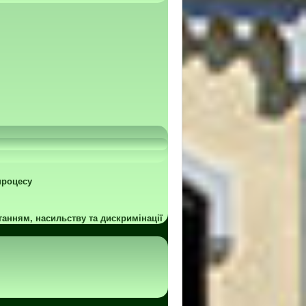
процесу
ганням, насильству та дискримінації