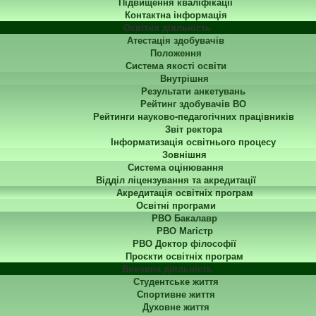
Підвищення кваліфікації
Контактна інформація
Освітня діяльність
Атестація здобувачів
Положення
Система якості освіти
Внутрішня
Результати анкетувань
Рейтинг здобувачів ВО
Рейтинги науково-педагогічних працівників
Звіт ректора
Інформатизація освітнього процесу
Зовнішня
Система оцінювання
Відділ ліцензування та акредитації
Акредитація освітніх програм
Освітні програми
РВО Бакалавр
РВО Магістр
РВО Доктор філософії
Проєкти освітніх програм
Виховна діяльність
Студентське життя
Спортивне життя
Духовне життя