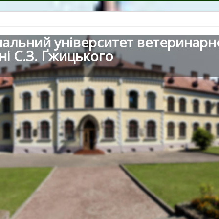
нальний університет ветеринарн
ні С.З. Ґжицького