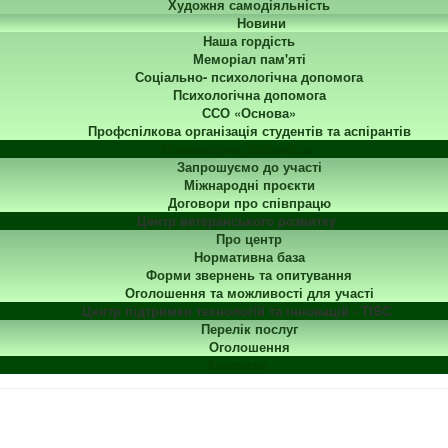
Художня самодіяльність
Новини
Наша гордість
Меморіал пам'яті
Соціально- психологічна допомога
Психологічна допомога
ССО «Основа»
Профспілкова організація студентів та аспірантів
Міжнародна діяльність
Запрошуємо до участі
Міжнародні проєкти
Договори про співпрацю
Центр ветеранського розвитку
Про центр
Нормативна база
Форми звернень та опитування
Оголошення та можливості для участі
Центр підтримки технологій та інновацій - TISC
Перелік послуг
Оголошення
Контакти