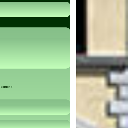
 вчених