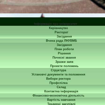
Новини
Інформація про університет
Керівництво
Ректорат
Засідання
Вчена рада ЛНУВМБ
Засідання
План роботи
Рішення
Почесні звання
Зразки заяв
Проекти положень
Структура
Установчі документи та положення
Вибори ректора
Профспілка
Склад
Контактна інформація
Фінансово-економічна діяльність
Вартість навчання
Тендерні закупівлі