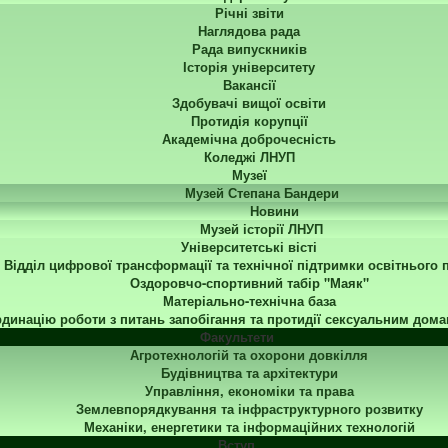
Річні звіти
Наглядова рада
Рада випускників
Історія університету
Вакансії
Здобувачі вищої освіти
Протидія корупції
Академічна доброчесність
Коледжі ЛНУП
Музеї
Музей Степана Бандери
Новини
Музей історії ЛНУП
Університетські вісті
Відділ цифрової трансформації та технічної підтримки освітнього 
Оздоровчо-спортивний табір "Маяк"
Матеріально-технічна база
динацію роботи з питань запобігання та протидії сексуальним дома
Факультети
Агротехнологій та охорони довкілля
Будівництва та архітектури
Управління, економіки та права
Землевпорядкування та інфраструктурного розвитку
Механіки, енергетики та інформаційних технологій
Вступ