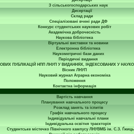
З сільськогосподарських наук
Дисертації
Склад ради
Спеціалізовані вчені ради ДФ
Конкурс студентських наукових робіт
Академічна доброчесність
Наукова бібліотека
Віртуальні виставки та новини
Електронна бібліотека
Наукометричні бази даних
Періодичні видання
КОВИХ ПУБЛІКАЦІЙ НПП ЛНУП У ВИДАННЯХ, ІНДЕКСОВАНИХ У НАУК
Вісник ЛНУП
Науковий журнал Аграрна економіка
Положення
Контактна інформація
Студенту
Вартість навчання
Планування навчального процесу
Розклад занять та іспитів
Графік навчального процесу
Індивідуальні навчальні плани
Індивідуальна освітня траєкторія
Студентське містечко Північного кампусу ЛНУВМБ ім. С.З. Ґжиць