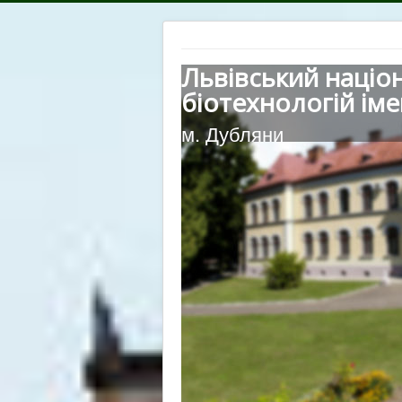
Львівський націо
біотехнологій іме
м. Дубляни