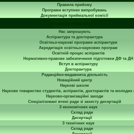
Правила прийому
Програми вступних випробувань
Документація приймальної комісії
Приймальна комісія
Наукова діяльність
Нас запрошують
Аспірантура та докторантура
Освітньо-наукові програми аспірантури
Акредитація освітньо-наукових програм
Освітній процес аспірантів
Нормативно-правове забезпечення підготовки ДФ та ДН
Вступ в аспірантуру
Докторантура
Редакційно-видавнича діяльність
Новаційний центр
Наукові школи
Наукове товариство студентів, аспірантів, докторантів та молодих
Науково-організаційні заходи
Спеціалізовані вчені ради зі захисту дисертацій
З економічних наук
Склад ради
Дисертації
З технічних наук
Склад ради
Дисертації