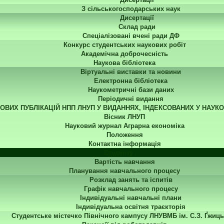
З сільськогосподарських наук
Дисертації
Склад ради
Спеціалізовані вчені ради ДФ
Конкурс студентських наукових робіт
Академічна доброчесність
Наукова бібліотека
Віртуальні виставки та новини
Електронна бібліотека
Наукометричні бази даних
Періодичні видання
КОВИХ ПУБЛІКАЦІЙ НПП ЛНУП У ВИДАННЯХ, ІНДЕКСОВАНИХ У НАУК
Вісник ЛНУП
Науковий журнал Аграрна економіка
Положення
Контактна інформація
Студенту
Вартість навчання
Планування навчального процесу
Розклад занять та іспитів
Графік навчального процесу
Індивідуальні навчальні плани
Індивідуальна освітня траєкторія
Студентське містечко Північного кампусу ЛНУВМБ ім. С.З. Ґжиць