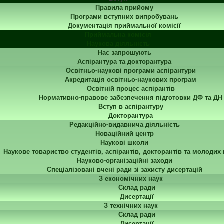
Правила прийому
Програми вступних випробувань
Документація приймальної комісії
Приймальна комісія
Наукова діяльність
Нас запрошують
Аспірантура та докторантура
Освітньо-наукові програми аспірантури
Акредитація освітньо-наукових програм
Освітній процес аспірантів
Нормативно-правове забезпечення підготовки ДФ та ДН
Вступ в аспірантуру
Докторантура
Редакційно-видавнича діяльність
Новаційний центр
Наукові школи
Наукове товариство студентів, аспірантів, докторантів та молодих
Науково-організаційні заходи
Спеціалізовані вчені ради зі захисту дисертацій
З економічних наук
Склад ради
Дисертації
З технічних наук
Склад ради
Дисертації