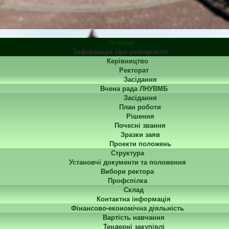
Новини
Інформація про університет
Керівництво
Ректорат
Засідання
Вчена рада ЛНУВМБ
Засідання
План роботи
Рішення
Почесні звання
Зразки заяв
Проекти положень
Структура
Установчі документи та положення
Вибори ректора
Профспілка
Склад
Контактна інформація
Фінансово-економічна діяльність
Вартість навчання
Тендерні закупівлі