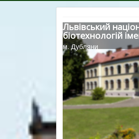
Львівський націо
біотехнологій іме
м. Дубляни