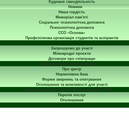
Художня самодіяльність
Новини
Наша гордість
Меморіал пам'яті
Соціально- психологічна допомога
Психологічна допомога
ССО «Основа»
Профспілкова організація студентів та аспірантів
Міжнародна діяльність
Запрошуємо до участі
Міжнародні проєкти
Договори про співпрацю
Центр ветеранського розвитку
Про центр
Нормативна база
Форми звернень та опитування
Оголошення та можливості для участі
Центр підтримки технологій та інновацій - TISC
Перелік послуг
Оголошення
Контакти