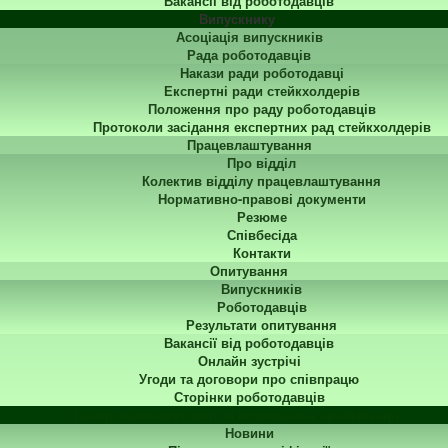
Вакансії від роботодавців
Випускнику
Асоціація випускників
Рада роботодавців
Накази ради роботодавці
Експертні ради стейкхолдерів
Положення про раду роботодавців
Протоколи засідання експертних рад стейкхолдерів
Працевлаштування
Про відділ
Колектив відділу працевлаштування
Нормативно-правові документи
Резюме
Співбесіда
Контакти
Опитування
Випускників
Роботодавців
Результати опитування
Вакансії від роботодавців
Онлайн зустрічі
Угоди та договори про співпрацю
Сторінки роботодавців
Центр перепідготовки та підвищення кваліфікації
Новини