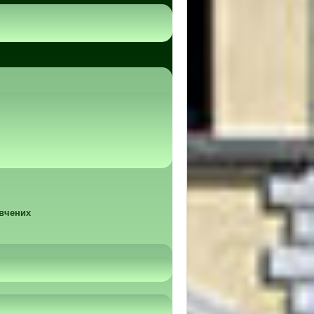
 вчених