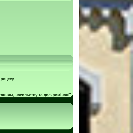
процесу
ганням, насильству та дискримінації