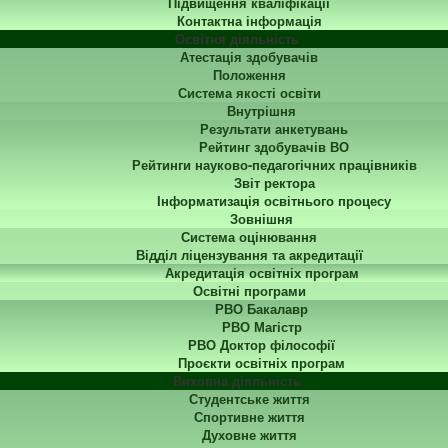
Підвищення кваліфікації
Контактна інформація
Освітня діяльність
Атестація здобувачів
Положення
Система якості освіти
Внутрішня
Результати анкетувань
Рейтинг здобувачів ВО
Рейтинги науково-педагогічних працівників
Звіт ректора
Інформатизація освітнього процесу
Зовнішня
Система оцінювання
Відділ ліцензування та акредитації
Акредитація освітніх програм
Освітні програми
РВО Бакалавр
РВО Магістр
РВО Доктор філософії
Проєкти освітніх програм
Виховна діяльність
Студентське життя
Спортивне життя
Духовне життя