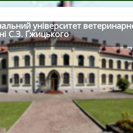
нальний університет ветеринарн
ні С.З. Ґжицького