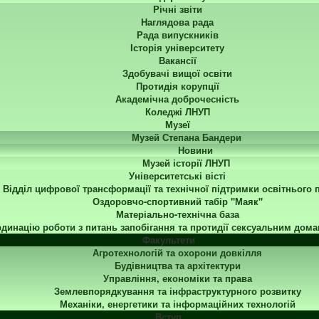
Річні звіти
Наглядова рада
Рада випускників
Історія університету
Вакансії
Здобувачі вищої освіти
Протидія корупції
Академічна доброчесність
Коледжі ЛНУП
Музеї
Музей Степана Бандери
Новини
Музей історії ЛНУП
Університетські вісті
Відділ цифрової трансформації та технічної підтримки освітнього 
Оздоровчо-спортивний табір "Маяк"
Матеріально-технічна база
динацію роботи з питань запобігання та протидії сексуальним дома
Факультети
Агротехнологій та охорони довкілля
Будівництва та архітектури
Управління, економіки та права
Землевпорядкування та інфраструктурного розвитку
Механіки, енергетики та інформаційних технологій
Вступ