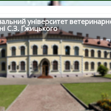
нальний університет ветеринарн
ні С.З. Ґжицького