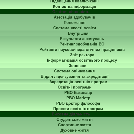
Підвищення кваліфікації
Контактна інформація
Освітня діяльність
Атестація здобувачів
Положення
Система якості освіти
Внутрішня
Результати анкетувань
Рейтинг здобувачів ВО
Рейтинги науково-педагогічних працівників
Звіт ректора
Інформатизація освітнього процесу
Зовнішня
Система оцінювання
Відділ ліцензування та акредитації
Акредитація освітніх програм
Освітні програми
РВО Бакалавр
РВО Магістр
РВО Доктор філософії
Проєкти освітніх програм
Виховна діяльність
Студентське життя
Спортивне життя
Духовне життя