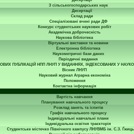
З сільськогосподарських наук
Дисертації
Склад ради
Спеціалізовані вчені ради ДФ
Конкурс студентських наукових робіт
Академічна доброчесність
Наукова бібліотека
Віртуальні виставки та новини
Електронна бібліотека
Наукометричні бази даних
Періодичні видання
КОВИХ ПУБЛІКАЦІЙ НПП ЛНУП У ВИДАННЯХ, ІНДЕКСОВАНИХ У НАУК
Вісник ЛНУП
Науковий журнал Аграрна економіка
Положення
Контактна інформація
Студенту
Вартість навчання
Планування навчального процесу
Розклад занять та іспитів
Графік навчального процесу
Індивідуальні навчальні плани
Індивідуальна освітня траєкторія
Студентське містечко Північного кампусу ЛНУВМБ ім. С.З. Ґжиць