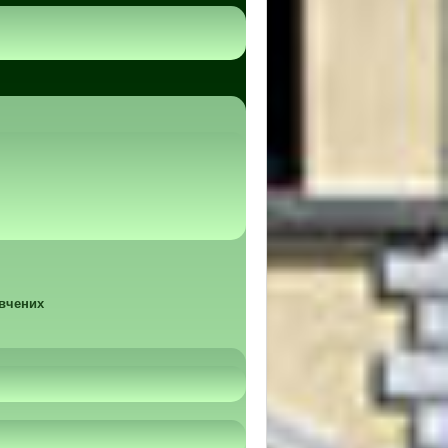
 вчених