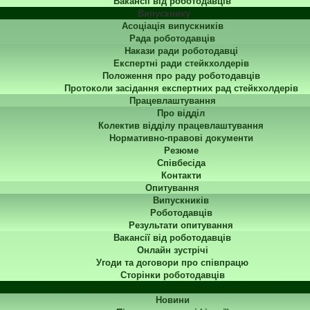
Вакансії від роботодавців
Випускнику
Асоціація випускників
Рада роботодавців
Накази ради роботодавці
Експертні ради стейкхолдерів
Положення про раду роботодавців
Протоколи засідання експертних рад стейкхолдерів
Працевлаштування
Про відділ
Колектив відділу працевлаштування
Нормативно-правові документи
Резюме
Співбесіда
Контакти
Опитування
Випускників
Роботодавців
Результати опитування
Вакансії від роботодавців
Онлайн зустрічі
Угоди та договори про співпрацю
Сторінки роботодавців
Центр перепідготовки та підвищення кваліфікації
Новини