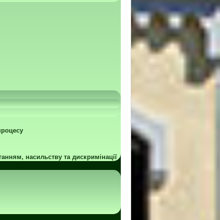
процесу
ганням, насильству та дискримінації