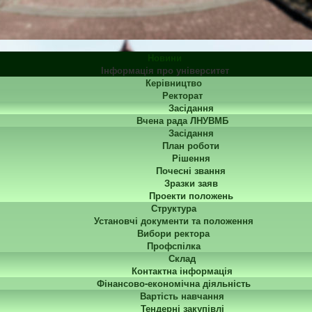
Новини
Інформація про університет
Керівництво
Ректорат
Засідання
Вчена рада ЛНУВМБ
Засідання
План роботи
Рішення
Почесні звання
Зразки заяв
Проекти положень
Структура
Установчі документи та положення
Вибори ректора
Профспілка
Склад
Контактна інформація
Фінансово-економічна діяльність
Вартість навчання
Тендерні закупівлі