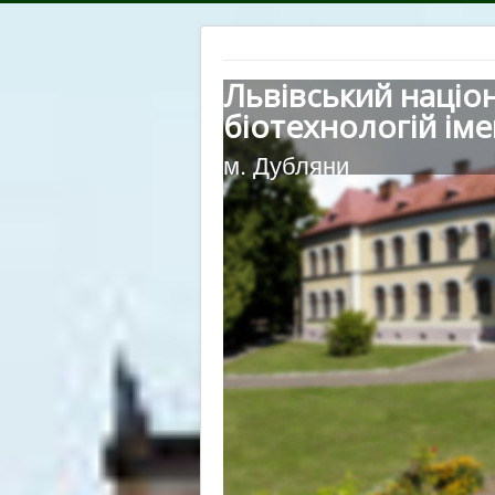
Львівський націо
біотехнологій іме
м. Дубляни