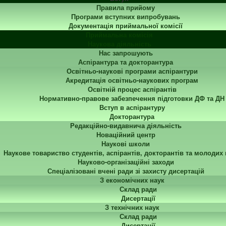
Правила прийому
Програми вступних випробувань
Документація приймальної комісії
Приймальна комісія
Наукова діяльність
Нас запрошують
Аспірантура та докторантура
Освітньо-наукові програми аспірантури
Акредитація освітньо-наукових програм
Освітній процес аспірантів
Нормативно-правове забезпечення підготовки ДФ та ДН
Вступ в аспірантуру
Докторантура
Редакційно-видавнича діяльність
Новаційний центр
Наукові школи
Наукове товариство студентів, аспірантів, докторантів та молодих
Науково-організаційні заходи
Спеціалізовані вчені ради зі захисту дисертацій
З економічних наук
Склад ради
Дисертації
З технічних наук
Склад ради
Дисертації