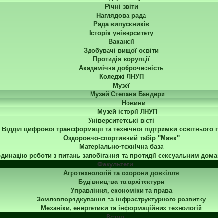
Річні звіти
Наглядова рада
Рада випускників
Історія університету
Вакансії
Здобувачі вищої освіти
Протидія корупції
Академічна доброчесність
Коледжі ЛНУП
Музеї
Музей Степана Бандери
Новини
Музей історії ЛНУП
Університетські вісті
Відділ цифрової трансформації та технічної підтримки освітнього 
Оздоровчо-спортивний табір "Маяк"
Матеріально-технічна база
динацію роботи з питань запобігання та протидії сексуальним дома
Факультети
Агротехнологій та охорони довкілля
Будівництва та архітектури
Управління, економіки та права
Землевпорядкування та інфраструктурного розвитку
Механіки, енергетики та інформаційних технологій
Вступ