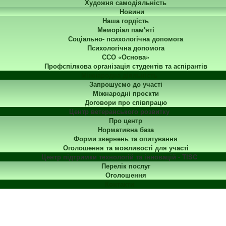
Художня самодіяльність
Новини
Наша гордість
Меморіал пам'яті
Соціально- психологічна допомога
Психологічна допомога
ССО «Основа»
Профспілкова організація студентів та аспірантів
Міжнародна діяльність
Запрошуємо до участі
Міжнародні проєкти
Договори про співпрацю
Центр ветеранського розвитку
Про центр
Нормативна база
Форми звернень та опитування
Оголошення та можливості для участі
Центр підтримки технологій та інновацій - TISC
Перелік послуг
Оголошення
Контакти